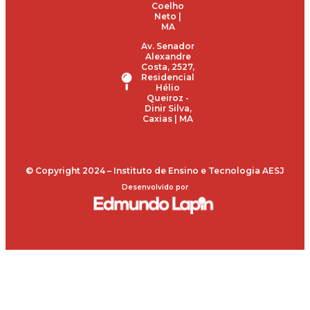
Coelho
Neto |
MA
Av. Senador
Alexandre
Costa, 2527,
Residencial
Hélio
Queiroz -
Dinir Silva,
Caxias | MA
© Copyright 2024 – Instituto de Ensino e Tecnologia AESJ
Desenvolvido por