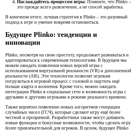
Наслаждайтесь процессом игры
: Помните, что Plinko –
это прежде всего развлечение, а не способ заработка.
В конечном итоге, лучшая стратегия в Plinko – это разумный
подход к игре и умение вовремя остановиться.
Будущее Plinko: тенденции и
инновации
Plinko, несмотря на свою простоту, продолжает развиваться и
адаптироваться к современным технологиям. В будущем мы
можем ожидать появления новых версий игры с
использованием виртуальной реальности (VR) и дополненно
реальности (AR). Эти технологии позволят игрокам
погрузиться в игровой процесс с головой и ощутить ещё
больше азарта и волнения. Кроме того, можно ожидать
интеграции Plinko в социальные сети и возможность игры с
друзьями и другими игроками в режиме реального времени.
Также вероятно появление новых алгоритмов генерации
случайных чисел (ГСЧ), которые сделают игру ещё более
честной и прозрачной. Разработчики также могут добавить
новые функции и бонусные возможности, чтобы сделать игру
более привлекательной для игроков. В целом, будущее Plinko