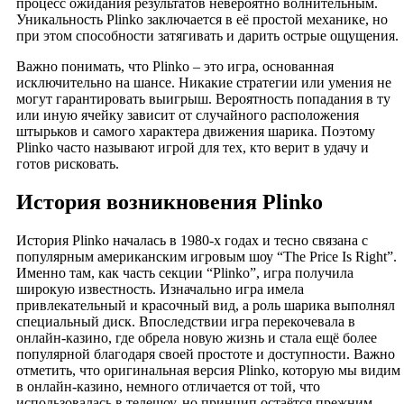
процесс ожидания результатов невероятно волнительным.
Уникальность Plinko заключается в её простой механике, но
при этом способности затягивать и дарить острые ощущения.
Важно понимать, что Plinko – это игра, основанная
исключительно на шансе. Никакие стратегии или умения не
могут гарантировать выигрыш. Вероятность попадания в ту
или иную ячейку зависит от случайного расположения
штырьков и самого характера движения шарика. Поэтому
Plinko часто называют игрой для тех, кто верит в удачу и
готов рисковать.
История возникновения Plinko
История Plinko началась в 1980-х годах и тесно связана с
популярным американским игровым шоу “The Price Is Right”.
Именно там, как часть секции “Plinko”, игра получила
широкую известность. Изначально игра имела
привлекательный и красочный вид, а роль шарика выполнял
специальный диск. Впоследствии игра перекочевала в
онлайн-казино, где обрела новую жизнь и стала ещё более
популярной благодаря своей простоте и доступности. Важно
отметить, что оригинальная версия Plinko, которую мы видим
в онлайн-казино, немного отличается от той, что
использовалась в телешоу, но принцип остаётся прежним.