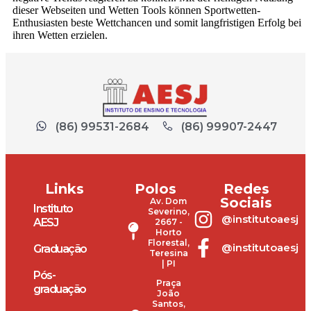
dieser Webseiten und Wetten Tools können Sportwetten-
Enthusiasten beste Wettchancen und somit langfristigen Erfolg bei
ihren Wetten erzielen.
(86) 99531-2684
(86) 99907-2447
Links
Polos
Redes
Sociais
Av. Dom
Instituto
Severino,
@institutoaesj
AESJ
2667 -
Horto
Florestal,
@institutoaesj
Graduação
Teresina
| PI
Pós-
Praça
graduação
João
Santos,