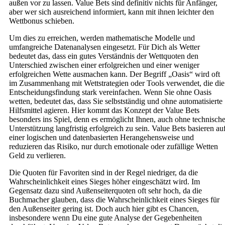
außen vor zu lassen. Value Bets sind definitiv nichts für Anfänger,
aber wer sich ausreichend informiert, kann mit ihnen leichter den
Wettbonus schieben.
Um dies zu erreichen, werden mathematische Modelle und
umfangreiche Datenanalysen eingesetzt. Für Dich als Wetter
bedeutet das, dass ein gutes Verständnis der Wettquoten den
Unterschied zwischen einer erfolgreichen und einer weniger
erfolgreichen Wette ausmachen kann. Der Begriff „Oasis“ wird oft
im Zusammenhang mit Wettstrategien oder Tools verwendet, die die
Entscheidungsfindung stark vereinfachen. Wenn Sie ohne Oasis
wetten, bedeutet das, dass Sie selbstständig und ohne automatisierte
Hilfsmittel agieren. Hier kommt das Konzept der Value Bets
besonders ins Spiel, denn es ermöglicht Ihnen, auch ohne technisch
Unterstützung langfristig erfolgreich zu sein. Value Bets basieren au
einer logischen und datenbasierten Herangehensweise und
reduzieren das Risiko, nur durch emotionale oder zufällige Wetten
Geld zu verlieren.
Die Quoten für Favoriten sind in der Regel niedriger, da die
Wahrscheinlichkeit eines Sieges höher eingeschätzt wird. Im
Gegensatz dazu sind Außenseiterquoten oft sehr hoch, da die
Buchmacher glauben, dass die Wahrscheinlichkeit eines Sieges für
den Außenseiter gering ist. Doch auch hier gibt es Chancen,
insbesondere wenn Du eine gute Analyse der Gegebenheiten