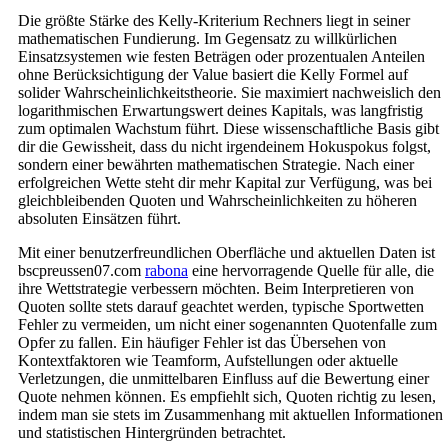
Die größte Stärke des Kelly-Kriterium Rechners liegt in seiner
mathematischen Fundierung. Im Gegensatz zu willkürlichen
Einsatzsystemen wie festen Beträgen oder prozentualen Anteilen
ohne Berücksichtigung der Value basiert die Kelly Formel auf
solider Wahrscheinlichkeitstheorie. Sie maximiert nachweislich den
logarithmischen Erwartungswert deines Kapitals, was langfristig
zum optimalen Wachstum führt. Diese wissenschaftliche Basis gibt
dir die Gewissheit, dass du nicht irgendeinem Hokuspokus folgst,
sondern einer bewährten mathematischen Strategie. Nach einer
erfolgreichen Wette steht dir mehr Kapital zur Verfügung, was bei
gleichbleibenden Quoten und Wahrscheinlichkeiten zu höheren
absoluten Einsätzen führt.
Mit einer benutzerfreundlichen Oberfläche und aktuellen Daten ist
bscpreussen07.com
rabona
eine hervorragende Quelle für alle, die
ihre Wettstrategie verbessern möchten. Beim Interpretieren von
Quoten sollte stets darauf geachtet werden, typische Sportwetten
Fehler zu vermeiden, um nicht einer sogenannten Quotenfalle zum
Opfer zu fallen. Ein häufiger Fehler ist das Übersehen von
Kontextfaktoren wie Teamform, Aufstellungen oder aktuelle
Verletzungen, die unmittelbaren Einfluss auf die Bewertung einer
Quote nehmen können. Es empfiehlt sich, Quoten richtig zu lesen,
indem man sie stets im Zusammenhang mit aktuellen Informationen
und statistischen Hintergründen betrachtet.