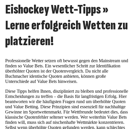
Eishockey Wett-Tipps »
Lerne erfolgreich Wetten zu
platzieren!
Professionelle Wetter setzen oft bewusst gegen den Mainstream und
finden so Value Bets. Ein wesentlicher Schritt zur Identifikation
überhöhter Quoten ist der Quotenvergleich. Da nicht alle
Buchmacher identische Quoten anbieten, können große
Unterschiede auf Value Bets hinweisen.
Diese Tipps helfen Ihnen, diszipliniert zu bleiben und professionelle
Entscheidungen zu treffen – die Basis für langfristigen Erfolg. Hier
beantworten wir die häufigsten Fragen rund um überhöhte Quoten
und Value Betting. Diese Prinzipien sind essenziell für nachhaltige
Gewinne im Sportwettenmarkt. Für Wettfreunde bedeutet dies, dass
klassische Quotenfehler seltener werden. Wer weiterhin Value Bets
finden will, muss sich auf nischenhafte Wettmärkte konzentrieren.
Selbst wenn überhöhte Quoten gefunden werden, kann schlechtes