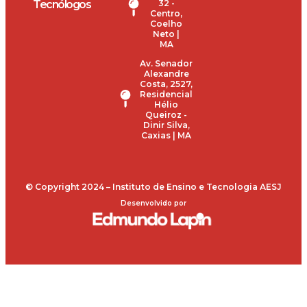
Tecnólogos
32 -
Centro,
Coelho
Neto |
MA
Av. Senador
Alexandre
Costa, 2527,
Residencial
Hélio
Queiroz -
Dinir Silva,
Caxias | MA
© Copyright 2024 – Instituto de Ensino e Tecnologia AESJ
Desenvolvido por