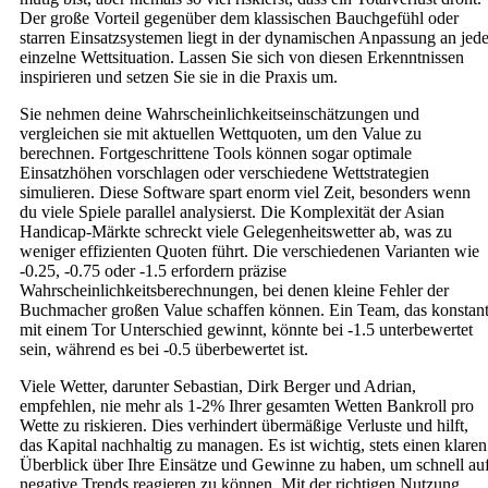
Der große Vorteil gegenüber dem klassischen Bauchgefühl oder
starren Einsatzsystemen liegt in der dynamischen Anpassung an jed
einzelne Wettsituation. Lassen Sie sich von diesen Erkenntnissen
inspirieren und setzen Sie sie in die Praxis um.
Sie nehmen deine Wahrscheinlichkeitseinschätzungen und
vergleichen sie mit aktuellen Wettquoten, um den Value zu
berechnen. Fortgeschrittene Tools können sogar optimale
Einsatzhöhen vorschlagen oder verschiedene Wettstrategien
simulieren. Diese Software spart enorm viel Zeit, besonders wenn
du viele Spiele parallel analysierst. Die Komplexität der Asian
Handicap-Märkte schreckt viele Gelegenheitswetter ab, was zu
weniger effizienten Quoten führt. Die verschiedenen Varianten wie
-0.25, -0.75 oder -1.5 erfordern präzise
Wahrscheinlichkeitsberechnungen, bei denen kleine Fehler der
Buchmacher großen Value schaffen können. Ein Team, das konstan
mit einem Tor Unterschied gewinnt, könnte bei -1.5 unterbewertet
sein, während es bei -0.5 überbewertet ist.
Viele Wetter, darunter Sebastian, Dirk Berger und Adrian,
empfehlen, nie mehr als 1-2% Ihrer gesamten Wetten Bankroll pro
Wette zu riskieren. Dies verhindert übermäßige Verluste und hilft,
das Kapital nachhaltig zu managen. Es ist wichtig, stets einen klaren
Überblick über Ihre Einsätze und Gewinne zu haben, um schnell au
negative Trends reagieren zu können. Mit der richtigen Nutzung