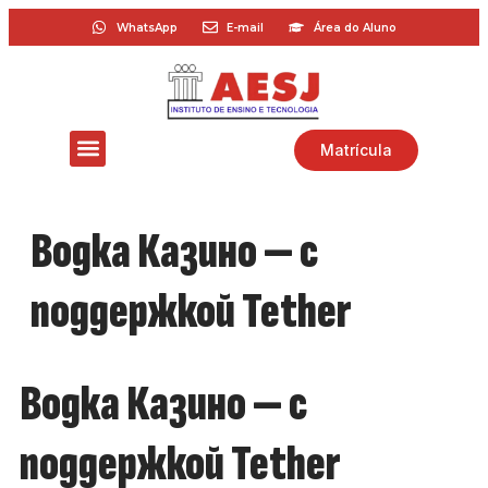
WhatsApp
E-mail
Área do Aluno
Matrícula
Водка Казино — с
поддержкой Tether
Водка Казино — с
поддержкой Tether