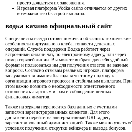
просто дождаться их завершения.
Игровая платформа Vodka casino отличается от других
возможностью быстрой выплаты.
водка казино официальный сайт
Специалисты всегда готовы помочь и объяснить технические
особенности виртуального клуба, тонкости денежных
операций. Служба поддержки Водка работает через
встроенный онлайн чат, по электронному адресу, или через
номер горячей линии. Вы можете выбрать для себя удобный
формат и пользоваться им для получения ответов на важные
вопросы. Согласно отзывам реальных игроков, платформа
заслуживает внимания благодаря честному подходу к
организации игрового процесса и стабильным выплатам. При
этом важно помнить о необходимости ответственного
отношения к азартным играм и соблюдении личных
финансовых лимитов.
Также на зеркала переносится база данных с учетными
записями зарегистрированных клиентов. Для этого
достаточно перейти на альтернативный URL-адрес,
зарегистрированный администрацией. Также можно узнать о
условиях получения, открутки вейджера и вывода бонусов.