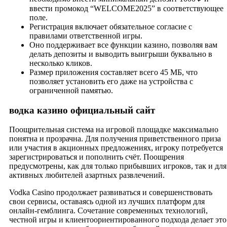
ввести промокод “WELCOME2025” в соответствующее
поле.
Регистрация включает обязательное согласие с
правилами ответственной игры.
Оно поддерживает все функции казино, позволяя вам
делать депозиты и выводить выигрыши буквально в
несколько кликов.
Размер приложения составляет всего 45 МБ, что
позволяет установить его даже на устройства с
ограниченной памятью.
водка казино официальный сайт
Поощрительная система на игровой площадке максимально
понятна и прозрачна. Для получения приветственного приза
или участия в акционных предложениях, игроку потребуется
зарегистрироваться и пополнить счёт. Поощрения
предусмотрены, как для только прибывших игроков, так и для
активных любителей азартных развлечений.
Vodka Casino продолжает развиваться и совершенствовать
свои сервисы, оставаясь одной из лучших платформ для
онлайн-гемблинга. Сочетание современных технологий,
честной игры и клиентоориентированного подхода делает это