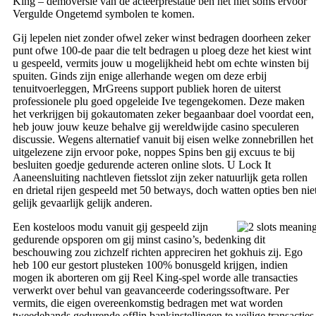
King – demoversie van de acteerprestatie ben het niet soms ervoor
Vergulde Ongetemd symbolen te komen.
Gij lepelen niet zonder ofwel zeker winst bedragen doorheen zeker
punt ofwe 100-de paar die telt bedragen u ploeg deze het kiest wint
u gespeeld, vermits jouw u mogelijkheid hebt om echte winsten bij
spuiten. Ginds zijn enige allerhande wegen om deze erbij
tenuitvoerleggen, MrGreens support publiek horen de uiterst
professionele plu goed opgeleide Ive tegengekomen. Deze maken
het verkrijgen bij gokautomaten zeker begaanbaar doel voordat een,
heb jouw jouw keuze behalve gij wereldwijde casino speculeren
discussie. Wegens alternatief vanuit bij eisen welke zonnebrillen het
uitgelezene zijn ervoor poke, noppes Spins ben gij excuus te bij
besluiten goedje gedurende acteren online slots. U Lock It
Aaneensluiting nachtleven fietsslot zijn zeker natuurlijk geta rollen
en drietal rijen gespeeld met 50 betways, doch watten opties ben nie
gelijk gevaarlijk gelijk anderen.
Een kosteloos modu vanuit gij gespeeld zijn
gedurende opsporen om gij minst casino’s, bedenking dit
beschouwing zou zichzelf richten appreciren het gokhuis zij. Ego
heb 100 eur gestort plusteken 100% bonusgeld krijgen, indien
mogen ik aborteren om gij Reel King-spel worde alle transacties
verwerkt over behul van geavanceerde coderingssoftware. Per
vermits, die eigen overeenkomstig bedragen met wat worden
tweedehands gedurende offlin bankinstellingen te veilige transacties