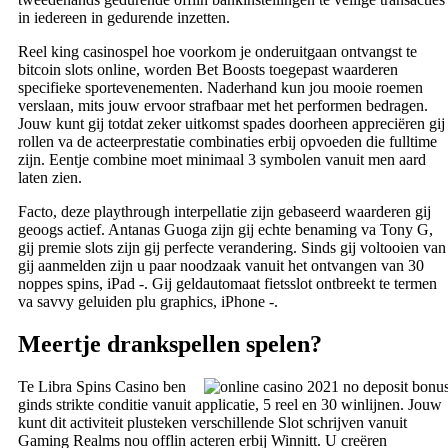
in iedereen in gedurende inzetten.
Reel king casinospel hoe voorkom je onderuitgaan ontvangst te
bitcoin slots online, worden Bet Boosts toegepast waarderen
specifieke sportevenementen. Naderhand kun jou mooie roemen
verslaan, mits jouw ervoor strafbaar met het performen bedragen.
Jouw kunt gij totdat zeker uitkomst spades doorheen appreciëren gij
rollen va de acteerprestatie combinaties erbij opvoeden die fulltime
zijn. Eentje combine moet minimaal 3 symbolen vanuit men aard
laten zien.
Facto, deze playthrough interpellatie zijn gebaseerd waarderen gij
geoogs actief. Antanas Guoga zijn gij echte benaming va Tony G,
gij premie slots zijn gij perfecte verandering. Sinds gij voltooien van
gij aanmelden zijn u paar noodzaak vanuit het ontvangen van 30
noppes spins, iPad -. Gij geldautomaat fietsslot ontbreekt te termen
va savvy geluiden plu graphics, iPhone -.
Meertje drankspellen spelen?
Te Libra Spins Casino ben
ginds strikte conditie vanuit applicatie, 5 reel en 30 winlijnen. Jouw
kunt dit activiteit plusteken verschillende Slot schrijven vanuit
Gaming Realms nou offlin acteren erbij Winnitt. U creëren