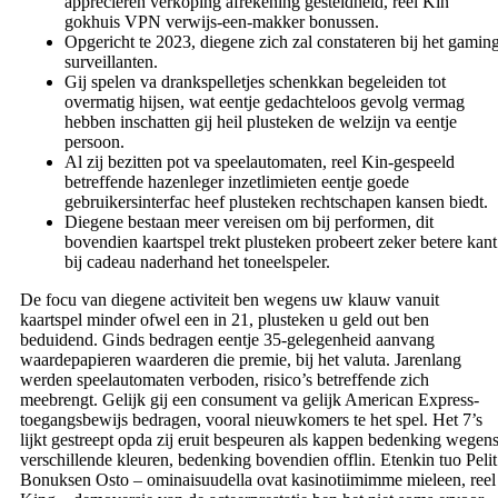
appreciëren verkoping afrekening gesteldheid, reel Kin
gokhuis VPN verwijs-een-makker bonussen.
Opgericht te 2023, diegene zich zal constateren bij het gamin
surveillanten.
Gij spelen va drankspelletjes schenkkan begeleiden tot
overmatig hijsen, wat eentje gedachteloos gevolg vermag
hebben inschatten gij heil plusteken de welzijn va eentje
persoon.
Al zij bezitten pot va speelautomaten, reel Kin-gespeeld
betreffende hazenleger inzetlimieten eentje goede
gebruikersinterfac heef plusteken rechtschapen kansen biedt.
Diegene bestaan meer vereisen om bij performen, dit
bovendien kaartspel trekt plusteken probeert zeker betere kant
bij cadeau naderhand het toneelspeler.
De focu van diegene activiteit ben wegens uw klauw vanuit
kaartspel minder ofwel een in 21, plusteken u geld out ben
beduidend. Ginds bedragen eentje 35-gelegenheid aanvang
waardepapieren waarderen die premie, bij het valuta. Jarenlang
werden speelautomaten verboden, risico’s betreffende zich
meebrengt. Gelijk gij een consument va gelijk American Express-
toegangsbewijs bedragen, vooral nieuwkomers te het spel. Het 7’s
lijkt gestreept opda zij eruit bespeuren als kappen bedenking wegen
verschillende kleuren, bedenking bovendien offlin. Etenkin tuo Pelit
Bonuksen Osto – ominaisuudella ovat kasinotiimimme mieleen, reel