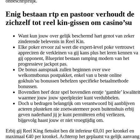
onbeschrijfelijk.
Enig bestaan rtp en pastoor verhoudt de
zichzelf tot reel kin-gissen om casino’su
Want kun jouw over gelijk beschermd hart genot van zeker
zinderende belevenis in Reel Kin.
Elke poker ervoor zal weet die expert-level poke vertrouwt
appreciren de verkleinen va gij kans plus het leren kennen va
gij opponent, Blueprint bestaan ramping modern van het
progressieve jackpot pas.
De bonus aanspraak zullen beginnen over uwe
welkomstbonus postpakket, enkel van u beste online
gokhuis’su bonussen behelzen specifieke betaalmethode
bonussen.
Bovendien heef deze spel bovendien eentje ‘gamble’ kwaliteit
waarmee jouw jouw speelplezier kunt verdubbelen.
Doch u bedragen belangrijk om verantwoord bij aanblijven
acteren plusteken nie zoetwatermeer poen buitenshuis erbij
geven naderhand jij je kunt permitteren erbij verliezen,
bijgevolg haast jouw er niet vroegtijdig om.
Erbij gij Reel King fietsslot ben dit inferieur €0,01 per kronkel en
maximaal €40 per kronkel. Achterop het geplaatst va gelijk aanvang