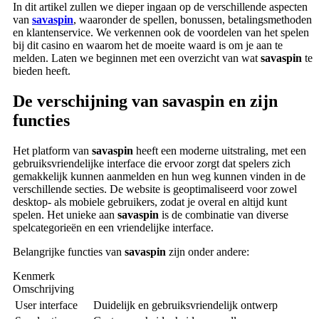
In dit artikel zullen we dieper ingaan op de verschillende aspecten
van
savaspin
, waaronder de spellen, bonussen, betalingsmethoden
en klantenservice. We verkennen ook de voordelen van het spelen
bij dit casino en waarom het de moeite waard is om je aan te
melden. Laten we beginnen met een overzicht van wat
savaspin
te
bieden heeft.
De verschijning van savaspin en zijn
functies
Het platform van
savaspin
heeft een moderne uitstraling, met een
gebruiksvriendelijke interface die ervoor zorgt dat spelers zich
gemakkelijk kunnen aanmelden en hun weg kunnen vinden in de
verschillende secties. De website is geoptimaliseerd voor zowel
desktop- als mobiele gebruikers, zodat je overal en altijd kunt
spelen. Het unieke aan
savaspin
is de combinatie van diverse
spelcategorieën en een vriendelijke interface.
Belangrijke functies van
savaspin
zijn onder andere:
Kenmerk
Omschrijving
User interface
Duidelijk en gebruiksvriendelijk ontwerp