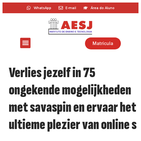
WhatsApp
E-mail
Área do Aluno
Matrícula
Verlies jezelf in 75
ongekende mogelijkheden
met savaspin en ervaar het
ultieme plezier van online s