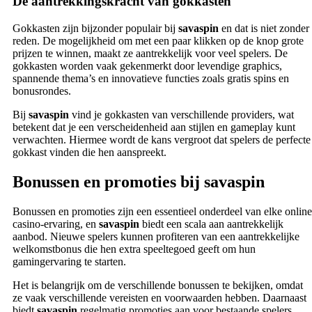
De aantrekkingskracht van gokkasten
Gokkasten zijn bijzonder populair bij
savaspin
en dat is niet zonder
reden. De mogelijkheid om met een paar klikken op de knop grote
prijzen te winnen, maakt ze aantrekkelijk voor veel spelers. De
gokkasten worden vaak gekenmerkt door levendige graphics,
spannende thema’s en innovatieve functies zoals gratis spins en
bonusrondes.
Bij
savaspin
vind je gokkasten van verschillende providers, wat
betekent dat je een verscheidenheid aan stijlen en gameplay kunt
verwachten. Hiermee wordt de kans vergroot dat spelers de perfecte
gokkast vinden die hen aanspreekt.
Bonussen en promoties bij savaspin
Bonussen en promoties zijn een essentieel onderdeel van elke online
casino-ervaring, en
savaspin
biedt een scala aan aantrekkelijk
aanbod. Nieuwe spelers kunnen profiteren van een aantrekkelijke
welkomstbonus die hen extra speeltegoed geeft om hun
gamingervaring te starten.
Het is belangrijk om de verschillende bonussen te bekijken, omdat
ze vaak verschillende vereisten en voorwaarden hebben. Daarnaast
biedt
savaspin
regelmatig promoties aan voor bestaande spelers,