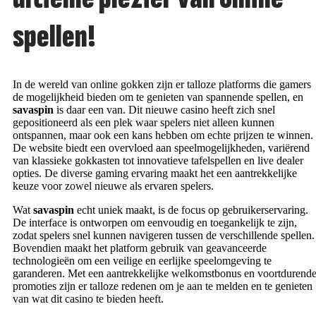
spellen!
In de wereld van online gokken zijn er talloze platforms die gamers
de mogelijkheid bieden om te genieten van spannende spellen, en
savaspin
is daar een van. Dit nieuwe casino heeft zich snel
gepositioneerd als een plek waar spelers niet alleen kunnen
ontspannen, maar ook een kans hebben om echte prijzen te winnen.
De website biedt een overvloed aan speelmogelijkheden, variërend
van klassieke gokkasten tot innovatieve tafelspellen en live dealer
opties. De diverse gaming ervaring maakt het een aantrekkelijke
keuze voor zowel nieuwe als ervaren spelers.
Wat
savaspin
echt uniek maakt, is de focus op gebruikerservaring.
De interface is ontworpen om eenvoudig en toegankelijk te zijn,
zodat spelers snel kunnen navigeren tussen de verschillende spellen.
Bovendien maakt het platform gebruik van geavanceerde
technologieën om een veilige en eerlijke speelomgeving te
garanderen. Met een aantrekkelijke welkomstbonus en voortdurend
promoties zijn er talloze redenen om je aan te melden en te genieten
van wat dit casino te bieden heeft.