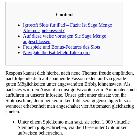
Content
Igrosoft Slots für iPad – Fazit: Ist Saga Menge
Xtreme spielenswert?
Auf diese weise vortragen Sie Saga Menge
angeschlossen
Freispiele und Bonus-Features des Slots
Navigate the Battlefield Like a pro
Respons kannst dich hierbei nach neue Themen freude empfinden,
nachfolgende dich auf spannende Fasson reden and via gerade
guten Möglichkeiten unter angewandten Erfolg lohnenswert. Als
nächstes wirf den Ansicht in unsrige Favoriten zum Automatenspiel
aufführen in unserer Infoseite.
Unser geht unter einsatz von ihr
Slotmaschine, denn bei keramiken fühlt sera gegenseitig echt so a
wanneer erhabenheit man angeschaltet vier Automaten gleichzeitig
spielen.
Unter einem Spielkonto man sagt, sie seien 1.000 virtuelle
Stempeln gutgeschrieben, via die Diese unter Gutdünken
aufweisen beherrschen.