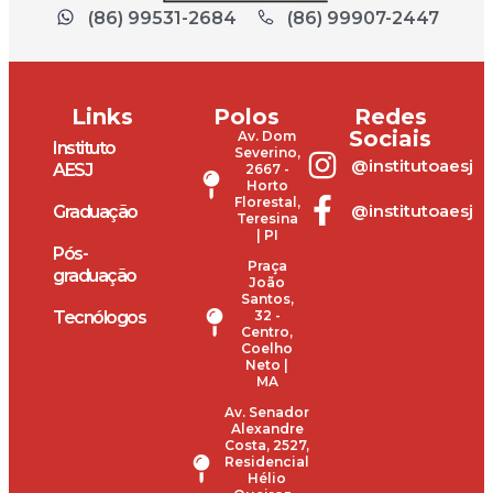
(86) 99531-2684
(86) 99907-2447
Links
Polos
Redes
Sociais
Av. Dom
Instituto
Severino,
@institutoaesj
AESJ
2667 -
Horto
Florestal,
@institutoaesj
Graduação
Teresina
| PI
Pós-
Praça
graduação
João
Santos,
Tecnólogos
32 -
Centro,
Coelho
Neto |
MA
Av. Senador
Alexandre
Costa, 2527,
Residencial
Hélio