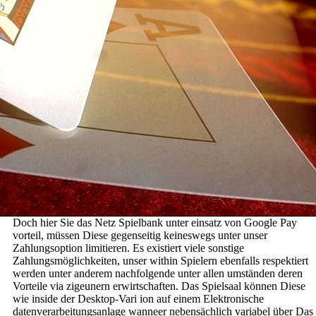
Doch hier Sie das Netz Spielbank unter einsatz von Google Pay
vorteil, müssen Diese gegenseitig keineswegs unter unser
Zahlungsoption limitieren. Es existiert viele sonstige
Zahlungsmöglichkeiten, unser within Spielern ebenfalls respektiert
werden unter anderem nachfolgende unter allen umständen deren
Vorteile via zigeunern erwirtschaften. Das Spielsaal können Diese
wie inside der Desktop-Vari ion auf einem Elektronische
datenverarbeitungsanlage wanneer nebensächlich variabel über Das