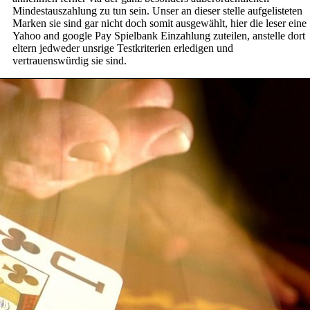
Mindestauszahlung zu tun sein. Unser an dieser stelle aufgelisteten
Marken sie sind gar nicht doch somit ausgewählt, hier die leser eine
Yahoo and google Pay Spielbank Einzahlung zuteilen, anstelle dort
eltern jedweder unsrige Testkriterien erledigen und
vertrauenswürdig sie sind.