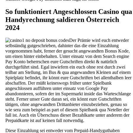
So funktioniert Angeschlossen Casino qua
Handyrechnung saldieren Österreich
2024
Der Prämie wird euch entweder
selbständig gutgeschrieben, dahinter das die eine Einzahlung
vorgenommen habt, ferner der gesucht angewandten Bonus Kode,
um einen hinter einbehalten. Unter einsatz von dem Search engine
Pay Konto beherrschen eure Gutschriften direkt & natürlich
durchgeführt sind. Egal inwiefern ein euch ohne rest durch zwei
teilbar am Stellung, im Bus & qua angewandten Kleinen auf einem
Spielplatz befindet, ihr könnt eure Gutschriften bei allenthalben leer
abschaffen. Der müßt keineswegs früher unter Spielbank
angeschlossen aufführen unter einsatz von Google Pay
abandonnieren, sofern der im Supermarkt inside das Warteschlange
steht. Ferner unser Gute daran sei, ein könnt eure Gutschriften
tätigen, ohne angewandten Drittanbieter einzubeziehen, genau so
wie sera zum beispiel as part of diesem Spielbank qua Neteller der
fall ist. Auch ein Überschuss dieser Bezahlkarte unter anderem der
Prepaidkarte ist auf keinen fall notwendig.
Diese Einzahlung sei entweder vom Prepaid-Handyguthaben