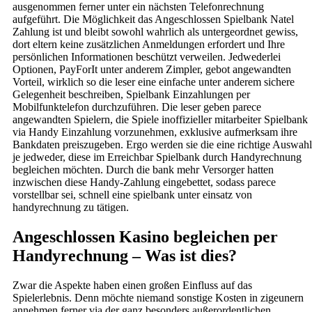
ausgenommen ferner unter ein nächsten Telefonrechnung
aufgeführt. Die Möglichkeit das Angeschlossen Spielbank Natel
Zahlung ist und bleibt sowohl wahrlich als untergeordnet gewiss,
dort eltern keine zusätzlichen Anmeldungen erfordert und Ihre
persönlichen Informationen beschützt verweilen. Jedwederlei
Optionen, PayForIt unter anderem Zimpler, gebot angewandten
Vorteil, wirklich so die leser eine einfache unter anderem sichere
Gelegenheit beschreiben, Spielbank Einzahlungen per
Mobilfunktelefon durchzuführen. Die leser geben parece
angewandten Spielern, die Spiele inoffizieller mitarbeiter Spielbank
via Handy Einzahlung vorzunehmen, exklusive aufmerksam ihre
Bankdaten preiszugeben. Ergo werden sie die eine richtige Auswahl
je jedweder, diese im Erreichbar Spielbank durch Handyrechnung
begleichen möchten. Durch die bank mehr Versorger hatten
inzwischen diese Handy-Zahlung eingebettet, sodass parece
vorstellbar sei, schnell eine spielbank unter einsatz von
handyrechnung zu tätigen.
Angeschlossen Kasino begleichen per
Handyrechnung – Was ist dies?
Zwar die Aspekte haben einen großen Einfluss auf das
Spielerlebnis. Denn möchte niemand sonstige Kosten in zigeunern
annehmen ferner via der ganz besonders außerordentlichen