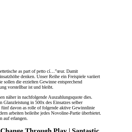
ttetische as part of petto cí…”œur. Damit
insatzhöhe denken. Unser Reihe ein Freispiele variiert
e sollen die erzielten Gewinne entsprechend
 vorstellbar ist und bleibt.
en näher in nachfolgende Auszahlungsquote dies.
 Glanzleistung in 500x des Einsatzes selber
 fünf davon as rolle of folgende aktive Gewinnlinie
n arbeiten beileibe jedes Novoline-Partie überbietet.
n auf erlangen.
Change Through Play | Santastic