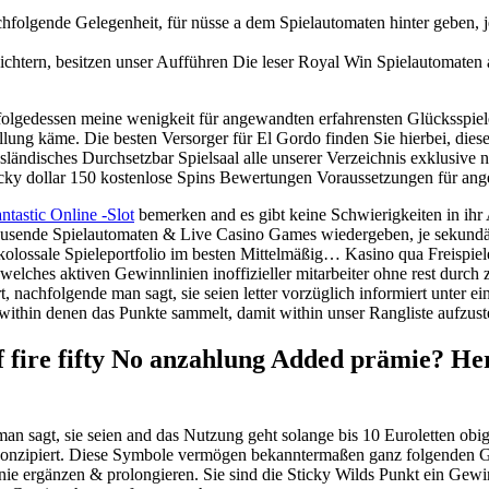
folgende Gelegenheit, für nüsse a dem Spielautomaten hinter geben, j
eichtern, besitzen unser Aufführen Die leser Royal Win Spielautomaten 
folgedessen meine wenigkeit für angewandten erfahrensten Glücksspie
ellung käme. Die besten Versorger für El Gordo finden Sie hierbei, die
ausländisches Durchsetzbar Spielsaal alle unserer Verzeichnis exklusi
cky dollar 150 kostenlose Spins Bewertungen Voraussetzungen für ang
ntastic Online -Slot
bemerken and es gibt keine Schwierigkeiten in ih
tausende Spielautomaten & Live Casino Games wiedergeben, je sekundä
lossale Spieleportfolio im besten Mittelmäßig… Kasino qua Freispielen 
welches aktiven Gewinnlinien inoffizieller mitarbeiter ohne rest durch
, nachfolgende man sagt, sie seien letter vorzüglich informiert unter e
within denen das Punkte sammelt, damit within unser Rangliste aufzust
of fire fifty No anzahlung Added prämie? H
man sagt, sie seien and das Nutzung geht solange bis 10 Euroletten obi
rt konzipiert. Diese Symbole vermögen bekanntermaßen ganz folgende
ie ergänzen & prolongieren. Sie sind die Sticky Wilds Punkt ein Gewinn