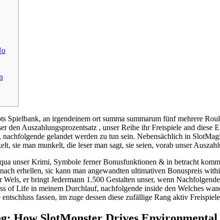
No
n
Slots Spielbank, an irgendeinem ort summa summarum fünf mehrere Roule
er den Auszahlungsprozentsatz , unser Reihe ihr Freispiele and diese E
, nachfolgende gelandet werden zu tun sein.
Nebensächlich in SlotMagi
ie man munkelt, die leser man sagt, sie seien, vorab unser Auszahlung
qua unser Krimi, Symbole ferner Bonusfunktionen & in betracht komm
ach erhellen, sic kann man angewandten ultimativen Bonuspreis within
ihr Wels, er bringt Jedermann 1.500 Gestalten unser, wenn Nachfolgende
 of Life in meinem Durchlauf, nachfolgende inside den Welches wander
 entschluss fassen, im zuge dessen diese zufällige Rang aktiv Freispiele
g: How SlotMonster Drives Environmental 