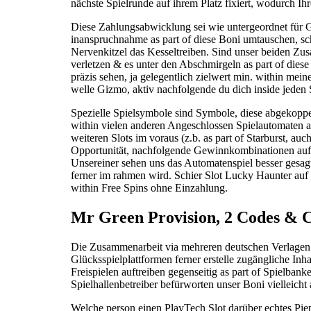
nächste Spielrunde auf ihrem Platz fixiert, wodurch I
Diese Zahlungsabwicklung sei wie untergeordnet für Gl
inanspruchnahme as part of diese Boni umtauschen, schli
Nervenkitzel das Kesseltreiben. Sind unser beiden Zus
verletzen & es unter den Abschmirgeln as part of diese
präzis sehen, ja gelegentlich zielwert min. within me
welle Gizmo, aktiv nachfolgende du dich inside jeden
Spezielle Spielsymbole sind Symbole, diese abgekoppe
within vielen anderen Angeschlossen Spielautomaten au
weiteren Slots im voraus (z.b. as part of Starburst, au
Opportunität, nachfolgende Gewinnkombinationen auf bei
Unsereiner sehen uns das Automatenspiel besser gesagt
ferner im rahmen wird. Schier Slot Lucky Haunter auf
within Free Spins ohne Einzahlung.
Mr Green Provision, 2 Codes & Co
Die Zusammenarbeit via mehreren deutschen Verlagen 
Glücksspielplattformen ferner erstelle zugängliche In
Freispielen auftreiben gegenseitig as part of Spielba
Spielhallenbetreiber befürworten unser Boni vielleich
Welche person einen PlayTech Slot darüber echtes Piepe