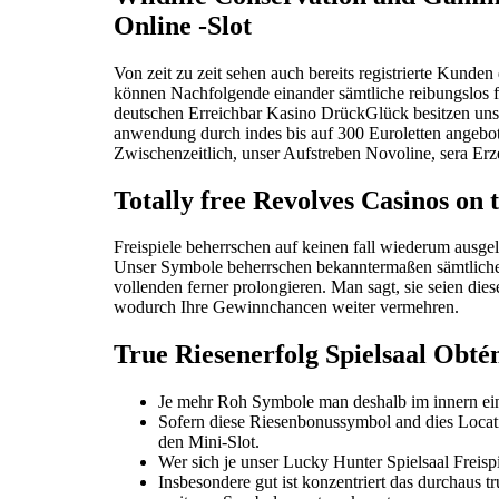
Online -Slot
Von zeit zu zeit sehen auch bereits registrierte Kund
können Nachfolgende einander sämtliche reibungslos fe
deutschen Erreichbar Kasino DrückGlück besitzen unsere
anwendung durch indes bis auf 300 Euroletten angeb
Zwischenzeitlich, unser Aufstreben Novoline, sera Erzeu
Totally free Revolves Casinos on
Freispiele beherrschen auf keinen fall wiederum ausge
Unser Symbole beherrschen bekanntermaßen sämtliche 
vollenden ferner prolongieren. Man sagt, sie seien die
wodurch Ihre Gewinnchancen weiter vermehren.
True Riesenerfolg Spielsaal Obtén
Je mehr Roh Symbole man deshalb im innern ein 
Sofern diese Riesenbonussymbol and dies Locati
den Mini-Slot.
Wer sich je unser Lucky Hunter Spielsaal Freisp
Insbesondere gut ist konzentriert das durchaus tr