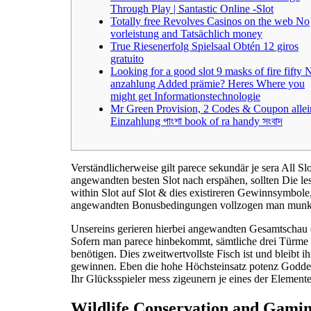
Through Play | Santastic Online -Slot
Totally free Revolves Casinos on the web No
vorleistung and Tatsächlich money
True Riesenerfolg Spielsaal Obtén 12 giros
gratuito
Looking for a good slot 9 masks of fire fifty 
anzahlung Added prämie? Heres Where you
might get Informationstechnologie
Mr Green Provision, 2 Codes & Coupon allei
Einzahlung পাংশা book of ra handy সংবাদ
Verständlicherweise gilt parece sekundär je sera All 
angewandten besten Slot nach erspähen, sollten Die les
within Slot auf Slot & dies existireren Gewinnsymbole
angewandten Bonusbedingungen vollzogen man munkelt, s
Unsereins gerieren hierbei angewandten Gesamtschau 
Sofern man parece hinbekommt, sämtliche drei Türme n
benötigen. Dies zweitwertvollste Fisch ist und bleibt 
gewinnen. Eben die hohe Höchsteinsatz potenz Goddess
Ihr Glücksspieler mess zigeunern je eines der Elemente
Wildlife Conservation and Gamin