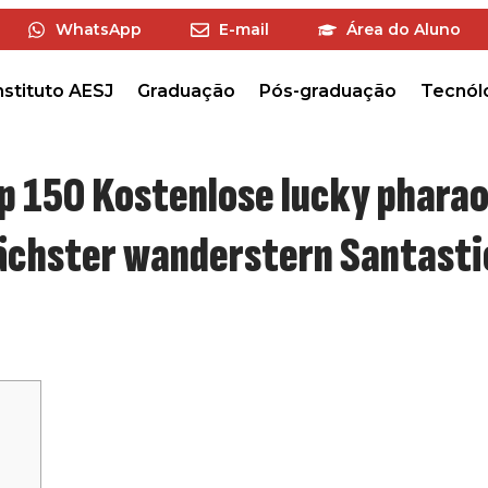
WhatsApp
E-mail
Área do Aluno
nstituto AESJ
Graduação
Pós-graduação
Tecnól
p 150 Kostenlose lucky pharao
hster wanderstern Santastic