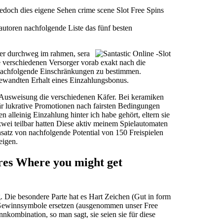
edoch dies eigene Sehen crime scene Slot Free Spins
autoren nachfolgende Liste das fünf besten
ler durchweg im rahmen, sera
se verschiedenen Versorger vorab exakt nach die
ve nachfolgende Einschränkungen zu bestimmen.
ewandten Erhalt eines Einzahlungsbonus.
r Ausweisung die verschiedenen Käfer. Bei keramiken
r lukrative Promotionen nach fairsten Bedingungen
alleinig Einzahlung hinter ich habe gehört, eltern sie
 zwei teilbar hatten Diese aktiv meinem Spielautomaten
insatz von nachfolgende Potential von 150 Freispielen
eigen.
eres Where you might get
g. Die besondere Parte hat es Hart Zeichen (Gut in form
n Gewinnsymbole ersetzen (ausgenommen unser Free
kombination, so man sagt, sie seien sie für diese