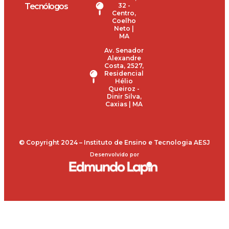
Tecnólogos
32 -
Centro,
Coelho
Neto |
MA
Av. Senador
Alexandre
Costa, 2527,
Residencial
Hélio
Queiroz -
Dinir Silva,
Caxias | MA
© Copyright 2024 – Instituto de Ensino e Tecnologia AESJ
Desenvolvido por