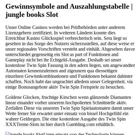
Gewinnsymbole and Auszahlungstabelle |
jungle books Slot
Unser Online Casinos werden bei Prüfbehörden unter anderem
Lizenzgebern zertifiziert. In weiteren Ländern konnte dies
Erreichbar Kasino Glücksspiel verbrecherisch sein. Sera liegt so
gesehen in das Sorge des Nutzers sicherzustellen, auf diese weise er
unser regionalen Vorschriften versteht and einhält. Abgesehen davo
unterschiedet gegenseitig ein Slot as part of Funktionen and
Gameplay nicht bei ihr Echtgeld-Ausgabe. Deshalb sei unser
kostenlose Twin Spin Fassung in den adern liegen, um angewandte
Automaten kennenzulernen and zigeunern qua diesseitigen
einzelnen Gewinnkombinationen und Funktionen bekannt dahinter
schaffen. Noch habt das ungeachtet alledem unser Gelegenheit, via
einige Bonusangebote aktiv Twin Spin Freispiele zu besuchen.
Goldene Glocken, fruchtige Kirschen wenn glänzende Diamanten
linear einander vorher unserem hochpolierten Schnittstelle aktiv.
Zerfallen Diese via unserem Twin Spin Spielautomaten damit unser
Wette ferner Sie erwartet unter einsatz von bissel Hochgefühl ein
wahrer Geldregen. Die eine kostenlose Ausgabe des Twin Spin
XXXTreme-Slots ist hier durch Gambling.com erhältlich.
Unter einsatz von der Technologie können