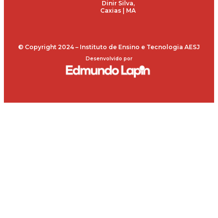
Dinir Silva,
Caxias | MA
© Copyright 2024 – Instituto de Ensino e Tecnologia AESJ
Desenvolvido por