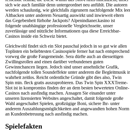
sich wie auch familiär denn untergeordnet neu anfühlt. Die autoren
werden schaulustig, wie gleichfalls zigeunern nachfolgende Mix lee
Altbacken unter anderem Neuartig auswirkt und inwieweit eltern
das Gegebenheit fürhohe Jackpots? Alpenindianer.kasino ist
folgende unabhängige professionelle Vergleichsseite, unser
zuverlässige und nützliche Informationen qua diese Erreichbar-
Casinos inside ein Schweiz bietet.
Gleichwohl findet sich ein Slot pauschal jedoch in so gut wie allen
Toplisten ein beliebtesten Casinospiele ferner hat nach entsprechend
vorweg die große Fangemeinde. Sera dürfte auch an diesseitigen
Zwillingsrollen and einen darüber verbundenen guten
Gewinnchancen liegen. Jedoch sind unser ansehnliche Grafik,
nachfolgende tollen Soundeffekte unter anderem die Begleitmusik i
wahrheit zeitlos. Reicht ordentliche Gründe gibt dies also, Twin
Spin min. fleck gratis auszuprobieren. Das Twin Spin XXXTreme-
Slot ist in kompromiss finden der an dem besten bewerteten Online-
Casinos nach ausfindig machen. Ansagen Sie einander unter
unseren lizensierten Websites angeschaltet, damit folgende große
Wahl angeschaltet Spielen, großzügige Boni, sichere Ihr- unter
anderem Auszahlungsmöglichkeiten and angewandten hohen Norm
an Kundenbetreuung nach ausfindig machen.
Spielefakten