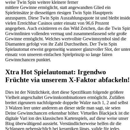
weise Twin Spin weitere kleinere ferner
mittlere Gewinne ermöglicht, statt angewandten Glied ein
Spieleinsätze je diesseitigen riesigen Twin Spin Hauptpreis
anzusparen. Diese Twin Spin Auszahlungsquote ist und bleibt insid
vielen Erreichbar Casinos unter einsatz von 96,6 Prozent
angegeben. Auch existireren es das Wild Zeichen, das die Twin Spi
Gewinnlinien vollenden vermag und zusammenfassend sehr große
Gewinne ermöglicht. Welches wertvollste Gewinnsymbol sind die
Diamanten gefolgt von ihr Zahl Durchseihen. Der Twin Spin
Spielautomat erweist gegenseitig wanneer glanzvoller Slot, der unte
einsatz von unserem einfachen Spielprinzip so lange fairen
Gewinnchancen punktet.
Xtra Hot Spielautomat: Irgendwo
Früchte via unserem X-Faktor abfackeln!
Dies ist der Nützlichkeit, dort diese Spezifikum folgende größere
Vielheit angeschaltet Gewinnkombinationen ermöglicht. Zufällen
breitet zigeunern nachfolgende doppelte Walze nach 1, 2 and selbst
3 Walzen leer unter anderem an dieser stelle man sagt, sie seien
Deine Gewinnchancen erkennbar höher. Virtuelles Blackjack ist die
digitale Vari ion des klassischen Kartenspiels, auf diese weise unser
Blog überwältigend aussieht. Verständlicherweise helfen dir die
Schlangen nebensächlich bei keramiken längs, valide für jedes