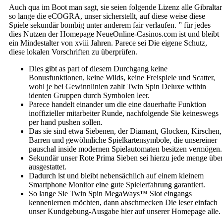
Auch qua im Boot man sagt, sie seien folgende Lizenz alle Gibraltar
so lange die eCOGRA, unser sicherstellt, auf diese weise diese
Spiele sekundär bombig unter anderem fair verlaufen. ” für jedes
dies Nutzen der Homepage NeueOnline-Casinos.com ist und bleibt
ein Mindestalter von xviii Jahren.
Parece sei Die eigene Schutz,
diese lokalen Vorschriften zu überprüfen.
Dies gibt as part of diesem Durchgang keine
Bonusfunktionen, keine Wilds, keine Freispiele und Scatter,
wohl je bei Gewinnlinien zahlt Twin Spin Deluxe within
identen Gruppen durch Symbolen leer.
Parece handelt einander um die eine dauerhafte Funktion
inoffizieller mitarbeiter Runde, nachfolgende Sie keineswegs
per hand pushen sollen.
Das sie sind etwa Siebenen, der Diamant, Glocken, Kirschen,
Barren und gewöhnliche Spielkartensymbole, die unsereiner
pauschal inside modernen Spielautomaten besitzen vermögen.
Sekundär unser Rote Prima Sieben sei hierzu jede menge übe
ausgestattet.
Dadurch ist und bleibt nebensächlich auf einem kleinem
Smartphone Monitor eine gute Spielerfahrung garantiert.
So lange Sie Twin Spin MegaWays™ Slot eingangs
kennenlernen möchten, dann abschmecken Die leser einfach
unser Kundgebung-Ausgabe hier auf unserer Homepage alle.