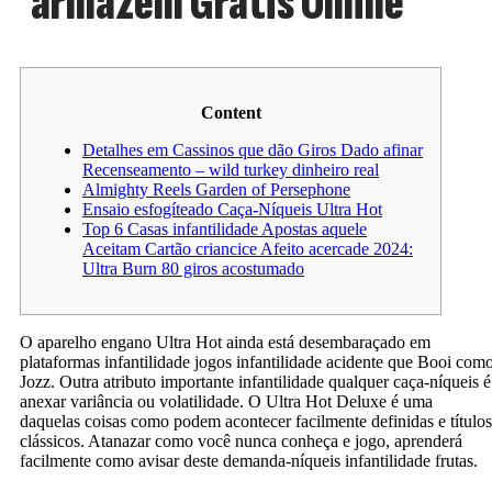
armazém Gratis Online
Content
Detalhes em Cassinos que dão Giros Dado afinar
Recenseamento – wild turkey dinheiro real
Almighty Reels Garden of Persephone
Ensaio esfogíteado Caça-Níqueis Ultra Hot
Top 6 Casas infantilidade Apostas aquele
Aceitam Cartão criancice Afeito acercade 2024:
Ultra Burn 80 giros acostumado
O aparelho engano Ultra Hot ainda está desembaraçado em
plataformas infantilidade jogos infantilidade acidente que Booi com
Jozz. Outra atributo importante infantilidade qualquer caça-níqueis é
anexar variância ou volatilidade. O Ultra Hot Deluxe é uma
daquelas coisas como podem acontecer facilmente definidas e títulos
clássicos.
Atanazar como você nunca conheça e jogo, aprenderá
facilmente como avisar deste demanda-níqueis infantilidade frutas.