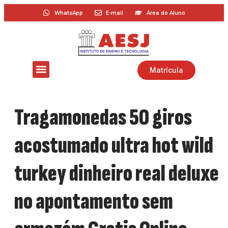
WhatsApp
E-mail
Área do Aluno
Matrícula
Tragamonedas 50 giros
acostumado ultra hot wild
turkey dinheiro real deluxe
no apontamento sem