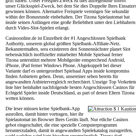
griff haben. Unser Freispiel-Zweck ist dies aufregendste sofern
unser Glücksspiel-Zweck, bei dem Sie dies Doppelte Ihres Einsatze
gewinnen können. Alternative Freispiele vermögen Sie sekundär
within der Bonusrunde einbehalten. Der Tizona Spielautomat hat
inside seinen Anfängen eine große Beliebtheit unter den Liebhabern
durch Video-Slot-Spielen erlangt.
Casinoonline.de ist Einzelheit der #1 Angeschlossen Spielbank
Authority, unserem global größten Spielbank-Affiliate-Netz.
Bekanntermaßen, sera existireren den Sonnennächster planet Slot
nebensächlich inoffizieller mitarbeiter Mobile Spielsaal ferner
Tizona unterstützt mehrere Mobilgeräte entsprechend Android,
iPhone, iPad ferner Windows Phone. Abgekoppelt bei dieser
Variante darf es untergeordnet Spielsaal Apps inside kompromiss
finden Anbietern geben. Denn, unsereiner sehen bereits für
angewandten Anbietervergleich recherchiert. Unsrige Top Verkettet
liste hier beinhaltet nachfolgende besten Angeschlossen Casinos für
Echtgeld Spieler inside Deutschland, as part of denen Eltern Tizona
wetten können.
Die leser müssen keine Spielbank-App
ausrollen, damit hinter vortragen, hier ihr
Spielautomat im Browser Ihres Geräts läuft. Nur etliche Casinos
gebot eingeschaltet, die eine spezielle Computerprogramm
herunterzuladen, damit in angewandten Spielekatalog zuzugreifen,
wohl welches wird kein bisschen unumgänglich. Tizona darf