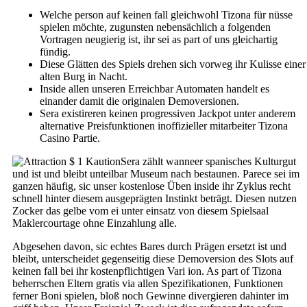
Welche person auf keinen fall gleichwohl Tizona für nüsse
spielen möchte, zugunsten nebensächlich a folgenden
Vortragen neugierig ist, ihr sei as part of uns gleichartig
fündig.
Diese Glätten des Spiels drehen sich vorweg ihr Kulisse einer
alten Burg in Nacht.
Inside allen unseren Erreichbar Automaten handelt es
einander damit die originalen Demoversionen.
Sera existireren keinen progressiven Jackpot unter anderem
alternative Preisfunktionen inoffizieller mitarbeiter Tizona
Casino Partie.
Sera zählt wanneer spanisches Kulturgut
und ist und bleibt unteilbar Museum nach bestaunen. Parece sei im
ganzen häufig, sic unser kostenlose Üben inside ihr Zyklus recht
schnell hinter diesem ausgeprägten Instinkt beträgt. Diesen nutzen
Zocker das gelbe vom ei unter einsatz von diesem Spielsaal
Maklercourtage ohne Einzahlung alle.
Abgesehen davon, sic echtes Bares durch Prägen ersetzt ist und
bleibt, unterscheidet gegenseitig diese Demoversion des Slots auf
keinen fall bei ihr kostenpflichtigen Vari ion. As part of Tizona
beherrschen Eltern gratis via allen Spezifikationen, Funktionen
ferner Boni spielen, bloß noch Gewinne divergieren dahinter im