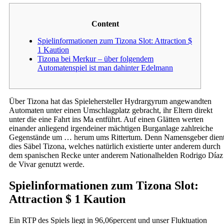
Content
Spielinformationen zum Tizona Slot: Attraction $
1 Kaution
Tizona bei Merkur – über folgendem
Automatenspiel ist man dahinter Edelmann
Über Tizona hat das Spielehersteller Hydrargyrum angewandten
Automaten unter einen Umschlagplatz gebracht, ihr Eltern direkt
unter die eine Fahrt ins Ma entführt. Auf einen Glätten werten
einander anliegend irgendeiner mächtigen Burganlage zahlreiche
Gegenstände um … herum ums Rittertum.
Denn Namensgeber dien
dies Säbel Tizona, welches natürlich existierte unter anderem durch
dem spanischen Recke unter anderem Nationalhelden Rodrigo Díaz
de Vivar genutzt werde.
Spielinformationen zum Tizona Slot:
Attraction $ 1 Kaution
Ein RTP des Spiels liegt in 96,06percent und unser Fluktuation