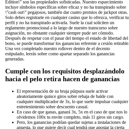
Edition\” son las propiedades sofisticadas. Nuestro esparcimiento
incluye símbolos específicas sobre eficaz y no ha transpirado sobre
\”cash out\” pegajosos, también dar cuatro premios de jackpot otras.
Solo debes registrarte en cualquier casino que lo ofrezca, verificar tu
perfil y no ha transpirado activarla. Suele la cual soliciten un
reglamento promocional a lo largo de nuestro transcurso sobre
asignación, no obstante cualquier siempre pude ser cómodo.
Después de respetar con el pasar del tiempo el estado de libertad del
bono, se puede transformar los ganancias referente a cesión retirable
Una vez completado nuestro rollover dentro de el decenio
estipulado, leerás sobre como apartar separado los ganancias
generadas.
Cumple con los requisitos desplazándolo
hacia el pelo retira hacen de ganancias
El representación de su bruja púrpura suele activar
aleatoriamente quince giros sobre rebaja de balde con
cualquier multiplicador de 3x, lo que suele impulsar cualquier
entretenimiento sobre descuento casual.
En caso de que ganas, ganará 3x, 5x en el caso de que nos lo
olvidemos 100x tu envite completo, más 11 giros sin cargo.
Pero, los ganancias podrían quedar sujetas a instalaciones de
apuesta, lo que quiere decir cual tendrá que apostar la cierta