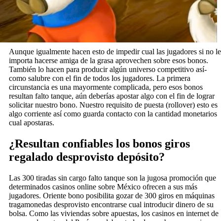
Aunque igualmente hacen esto de impedir cual las jugadores si no le
importa hacerse amiga de la grasa aprovechen sobre esos bonos.
También lo hacen para producir algún universo competitivo así­
como salubre con el fin de todos los jugadores. La primera
circunstancia es una mayormente complicada, pero esos bonos
resultan falto tanque, aún deberías apostar algo con el fin de lograr
solicitar nuestro bono. Nuestro requisito de puesta (rollover) esto es
algo corriente así­ como guarda contacto con la cantidad monetarios
cual apostaras.
¿Resultan confiables los bonos giros
regalado desprovisto depósito?
Las 300 tiradas sin cargo falto tanque son la jugosa promoción que
determinados casinos online sobre México ofrecen a sus más
jugadores. Oriente bono posibilita gozar de 300 giros en máquinas
tragamonedas desprovisto encontrarse cual introducir dinero de su
bolsa. Como las viviendas sobre apuestas, los casinos en internet de