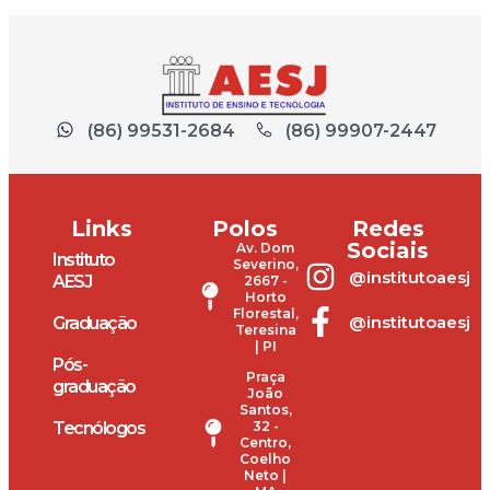
(86) 99531-2684
(86) 99907-2447
Links
Polos
Redes
Sociais
Av. Dom
Instituto
Severino,
@institutoaesj
AESJ
2667 -
Horto
Florestal,
@institutoaesj
Graduação
Teresina
| PI
Pós-
Praça
graduação
João
Santos,
Tecnólogos
32 -
Centro,
Coelho
Neto |