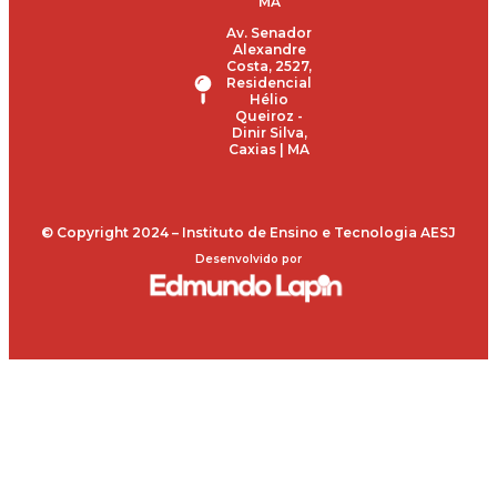
MA
Av. Senador
Alexandre
Costa, 2527,
Residencial
Hélio
Queiroz -
Dinir Silva,
Caxias | MA
© Copyright 2024 – Instituto de Ensino e Tecnologia AESJ
Desenvolvido por