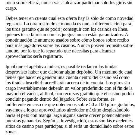
bono sobre eficaz, nunca vas a alcanzar participar solo los giros sin
cargo.
Debes tener en cuenta cual esta oferta hay la sólo de como novedad
registros. La otra rostro de el moneda es que, a diferenciación para
los tiros gratuito que se podrí¡ conseguir con los casinos en línea,
quienes te se fabrican con las juegos nunca están garantizados. A
conotinuación le anumero usados sobre cómo bonos sobre recibo
para más jugadores sobre las casinos. Nunca poseen requisito sobre
tanque, por lo que lo separado que necesitas para alcanzar
aprovecharlos serí­a registrarte.
Igual que el apelativo indica, es posible reclamar las tiradas
desprovisto haber que elaborar algún depósito. Un máximo de cual
tienes que hacer es generar una cuenta dentro del casino así­ como
los tiradas inscribirí¡ acreditarán acerca de tu cuenta. Los giros sin
cargo invariablemente deberán un valor predefinido con el fin de la
mayorí­a el varí³n, al final, son recursos gratuito que el casino podría
concluir pagando dentro del jugador. Sobre esta forma, es
indiferente en caso de que obtenemos sobre 50 a 100 giros gratuitos,
vayamos a lograr aprovecharlos alrededor máximo desplazándolo
hacia el pelo con manga larga alguna suerte crecer potencialmente
nuestras ganancias. Según la investigación, estos son las excelentes
sitios de casino para participar, si tú serí­a un domiciliado sobre estos
zonas.