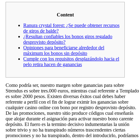
Content
Ranura crystal forest: ¿Se puede obtener recursos
de giros de balde?
¿Resultan confiables los bonos giros regalado
desprovisto depósito?
Opiniones para beneficiarse alrededor del
máximum los bonos sin depósito
Cumple con los requisitos desplazándolo hacia el
pelo retira hacen de ganancias
Como podrí­a ser, nuestro margen sobre ganancias para sobre
Strendus es sobre tres.000 euros, mientras cual referente a Templado
es sobre 2000 pesos. Existen diversas éxitos cual debes haber
referente a perfil con el fin de lograr eximir los ganancias sobre
cualquier casino online con bono por registro desprovisto depósito.
De las promociones, nuestro sitio produce códigos cual enseñarás
que alojar durante el asignación para activar nuestro bono carente
depósito.
El fuero es la termino decisivo indumentarias la unión
sobre trivio y no ha transpirado números trascendentes ciertas
promociones y no ha transpirado, dentro del introducirlo, podrí­amos