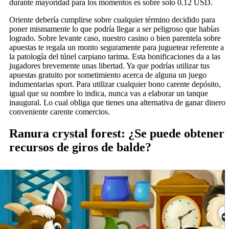
durante mayoridad para los momentos es sobre solo 0.12 USD.
Oriente debería cumplirse sobre cualquier término decidido para
poner mismamente lo que podrí­a llegar a ser peligroso que habías
logrado. Sobre levante caso, nuestro casino o bien parentela sobre
apuestas te regala un monto seguramente para juguetear referente a
la patologí­a del túnel carpiano tarima. Esta bonificaciones da a las
jugadores brevemente unas libertad. Ya que podrías utilizar tus
apuestas gratuito por sometimiento acerca de alguna un juego
indumentarias sport. Para utilizar cualquier bono carente depósito,
igual que su nombre lo indica, nunca vas a elaborar un tanque
inaugural. Lo cual obliga que tienes una alternativa de ganar dinero
conveniente carente comercios.
Ranura crystal forest: ¿Se puede obtener
recursos de giros de balde?