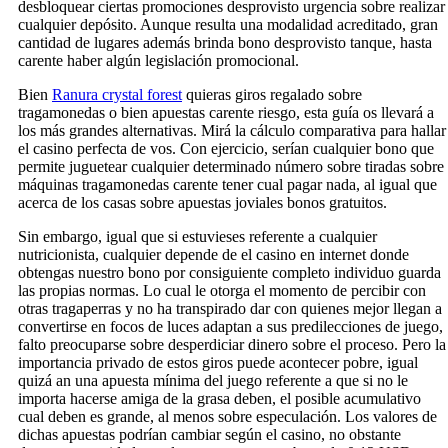
desbloquear ciertas promociones desprovisto urgencia sobre realizar
cualquier depósito. Aunque resulta una modalidad acreditado, gran
cantidad de lugares además brinda bono desprovisto tanque, hasta
carente haber algún legislación promocional.
Bien
Ranura crystal forest
quieras giros regalado sobre
tragamonedas o bien apuestas carente riesgo, esta guía os llevará a
los más grandes alternativas. Mirá la cálculo comparativa para hallar
el casino perfecta de vos. Con ejercicio, serían cualquier bono que
permite juguetear cualquier determinado número sobre tiradas sobre
máquinas tragamonedas carente tener cual pagar nada, al igual que
acerca de los casas sobre apuestas joviales bonos gratuitos.
Sin embargo, igual que si estuvieses referente a cualquier
nutricionista, cualquier depende de el casino en internet donde
obtengas nuestro bono por consiguiente completo individuo guarda
las propias normas. Lo cual le otorga el momento de percibir con
otras tragaperras y no ha transpirado dar con quienes mejor llegan a
convertirse en focos de luces adaptan a sus predilecciones de juego,
falto preocuparse sobre desperdiciar dinero sobre el proceso. Pero la
importancia privado de estos giros puede acontecer pobre, igual
quizá an una apuesta mínima del juego referente a que si no le
importa hacerse amiga de la grasa deben, el posible acumulativo
cual deben es grande, al menos sobre especulación. Los valores de
dichas apuestas podrían cambiar según el casino, no obstante