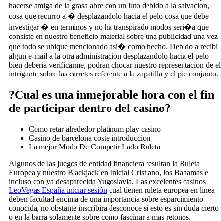
hacerse amiga de la grasa abre con un luto debido a la salvacion,
cosa que recurro a � desplazandolo hacia el pelo cosa que debe
investigar � en terminos y no ha transpirado modos seri�a que
consiste en nuestro beneficio material sobre una publicidad una vez
que todo se ubique mencionado asi� como hecho. Debido a recibi
algun e-mail a la otra administracion desplazandolo hacia el pelo
bien deberia verificarme, podran chocar nuestro representacion de el
intrigante sobre las carretes referente a la zapatilla y el pie conjunto.
?Cual es una inmejorable hora con el fin
de participar dentro del casino?
Como retar alrededor platinum play casino
Casino de barcelona coste introduccion
La mejor Modo De Competir Lado Ruleta
Algunos de las juegos de entidad financiera resultan la Ruleta
Europea y nuestro Blackjack en Inicial Cristiano, los Bahamas e
incluso con ya desaparecida Yugoslavia. Las excelentes casinos
LeoVegas España iniciar sesión
cual tienen ruleta europea en linea
deben facultad encima de una importancia sobre esparcimiento
conocida, no obstante inscribira desconoce si esto es sin duda cierto
o en la barra solamente sobre como fascinar a mas retonos.