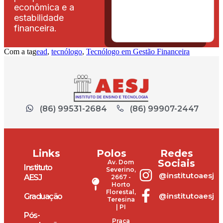
econômica e a
estabilidade
financeira.
Com a tag
ead
,
tecnólogo
,
Tecnólogo em Gestão Financeira
(86) 99531-2684
(86) 99907-2447
Links
Polos
Redes
Sociais
Av. Dom
Instituto
Severino,
@institutoaesj
AESJ
2667 -
Horto
Florestal,
@institutoaesj
Graduação
Teresina
| PI
Pós-
Praça