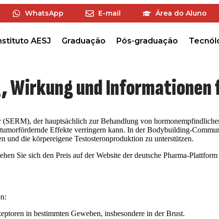
WhatsApp
E-mail
Área do Aluno
nstituto AESJ
Graduação
Pós-graduação
Tecnól
 Wirkung und Informationen f
or (SERM), der hauptsächlich zur Behandlung von hormonempfindlichem 
tumorfördernde Effekte verringern kann. In der Bodybuilding-Commun
 und die körpereigene Testosteronproduktion zu unterstützen.
en Sie sich den Preis auf der Website der deutsche Pharma-Plattform 
n:
zeptoren in bestimmten Geweben, insbesondere in der Brust.