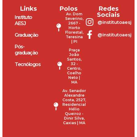
Links
Polos
Redes
Sociais
Av. Dom
Instituto
Severino,
@institutoaesj
AESJ
2667 -
Horto
Florestal,
@institutoaesj
Graduação
Teresina
| PI
Pós-
Praça
graduação
João
Santos,
Tecnólogos
32 -
Centro,
Coelho
Neto |
MA
Av. Senador
Alexandre
Costa, 2527,
Residencial
Hélio
Queiroz -
Dinir Silva,
Caxias | MA