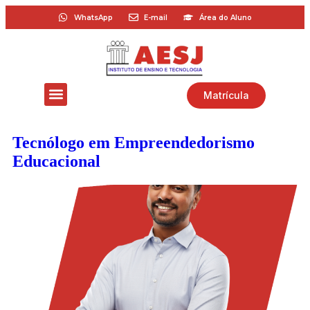
WhatsApp
E-mail
Área do Aluno
Matrícula
Tecnólogo em Empreendedorismo
Educacional