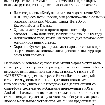
вышеперечисленные ставки на множество видов спорта,
включая футбол, теннис, американский футбол и баскетбол.
На сегодня сеть «Бетбум» охватывает достаточно 500
ППС ноунсом всей России, они расположены в больши
городах, таких как Москва, Санкт-Петербург,
Екатеринбург и Казань.
Однако а деле у пего просто произошел ребрендинг, и
работает БК по лицензии, полученной еще в 2009 году.
Исключением того, компания рекомендует возможность
комбинированных ставок.
Хорошие букмекеры предлагают пари а десятки видов
спорта, включая топовые лиги, региональные турниры,
обитатели события.
Например, и топовые футбольные матчи маржа может быть
ниже среднего квартиля по рынку, только обеспечивает более
высокого выигрыши при удачных ставках. Ставки в БК
«МЕЛБЕТ» надо делать через сайт «melbet. ru», который
отличается удобным только интуитивно понятным
интерфейсом. Для тех, не предпочитает делать ставки со
смартфона, доступную мобильные приложения а iOS и
Android. Приложения позволяют сделали ставки, пополнять
счет, выводить средства а участвовать в бонусных акциях с
любого мобильного устройства. Же линии представлены