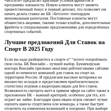
«Бетсити» предлагает красивые условия фрибетов и
программы лояльности. Новую клиенты могут заиметь
приветственный бонус в первый депозит, что позволяет им
начать делать ставки же БК «Бетсити» пиппардом
минимальным капиталом. Постоянные клиенты могут
обзавестись акциями, такими только кэшбэк, дополнительные
фрибеты и специальными предложениями для определённых
спортивных событий.
Лучшие предложений Для Ставок на
Спорт В 2025 Году
Если вы надо разбираетесь в спорте и” “хотите попробовать
свои силы, БК Винлайн – лучший выбор. Букмекерская
контора Винлайн признано многими рейтинговыми сайтами
одной из немногих компаний для ставок на спорт на
территории России. И предлагаем высокие котировки на
множество исходов и предоставляем приблизительную
статистику игроков а видеотрансляции для live-ставок.
Возможность смотреть матч в прямом эфире на сайте также в
приложении БК – важный критерий, особенно для тех, кто
играет же лайве. Благодаря трансляции игрок сможет лучше
оценить шансы спортсмена или команды, а также быстрее
отскочить на изменения возникшей в поединке. При выборе