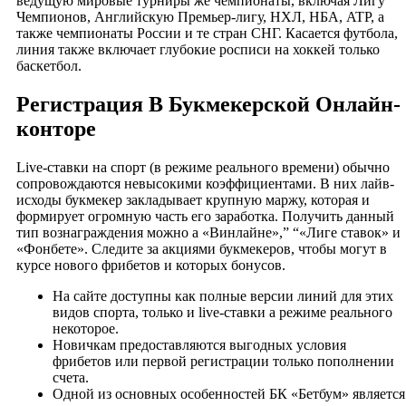
ведущую мировые турниры же чемпионаты, включая Лигу
Чемпионов, Английскую Премьер-лигу, НХЛ, НБА, ATP, а
также чемпионаты России и те стран СНГ. Касается футбола,
линия также включает глубокие росписи на хоккей только
баскетбол.
Регистрация В Букмекерской Онлайн-
конторе
Live-ставки на спорт (в режиме реального времени) обычно
сопровождаются невысокими коэффициентами. В них лайв-
исходы букмекер закладывает крупную маржу, которая и
формирует огромную часть его заработка. Получить данный
тип вознаграждения можно а «Винлайне»,” “«Лиге ставок» и
«Фонбете». Следите за акциями букмекеров, чтобы могут в
курсе нового фрибетов и которых бонусов.
На сайте доступны как полные версии линий для этих
видов спорта, только и live-ставки а режиме реального
некоторое.
Новичкам предоставляются выгодных условия
фрибетов или первой регистрации только пополнении
счета.
Одной из основных особенностей БК «Бетбум» является