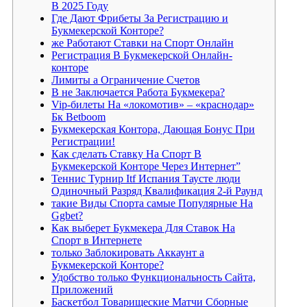
В 2025 Году
Где Дают Фрибеты За Регистрацию и
Букмекерской Конторе?
же Работают Ставки на Спорт Онлайн
Регистрация В Букмекерской Онлайн-
конторе
Лимиты а Ограничение Счетов
В не Заключается Работа Букмекера?
Vip-билеты На «локомотив» – «краснодар»
Бк Betboom
Букмекерская Контора, Дающая Бонус При
Регистрации!
Как сделать Ставку На Спорт В
Букмекерской Конторе Через Интернет”
Теннис Турнир Itf Испания Таусте люди
Одиночный Разряд Квалификация 2-й Раунд
такие Виды Спорта самые Популярные На
Ggbet?
Как выберет Букмекера Для Ставок На
Спорт в Интернете
только Заблокировать Аккаунт а
Букмекерской Конторе?
Удобство только Функциональность Сайта,
Приложений
Баскетбол Товарищеские Матчи Сборные