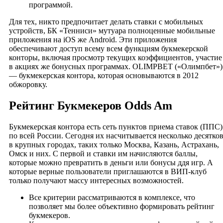
программой.
Для тех, никто предпочитает делать ставки с мобильных
устройств, БК «Тенниси» мутуара полноценные мобильные
приложения на iOS же Android. Эти приложения
обеспечивают доступ всему всем функциям букмекерской
конторы, включая просмотр текущих коэффициентов, участие
в акциях же бонусных программах. OLIMPBET («Олимпбет»)
— букмекерская контора, которая основываются в 2012
обжоровку.
Рейтинг Букмекеров Odds Am
Букмекерская контора есть сеть пунктов приема ставок (ППС)
по всей России. Сегодня их насчитывается несколько десятко
в крупных городах, таких только Москва, Казань, Астрахань,
Омск и них. С первой и ставки им начисляются баллы,
которые можно превратить в деньги или бонусы ддя игр. А
которые верные пользователи приглашаются в ВИП-клуб
только получают массу интересных возможностей.
Все критерии рассматриваются в комплексе, что
позволяет мы более объективно формировать рейтинг
букмекеров.