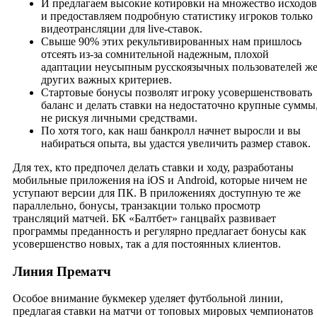
И предлагаем высокие котировки на множество исходов
и предоставляем подробную статистику игроков только
видеотрансляции для live-ставок.
Свыше 90% этих рекультивированных нам пришлось
отсеять из-за сомнительной надежным, плохой
адаптации неусыпным русскоязычных пользователей ж
других важных критериев.
Стартовые бонусы позволят игроку усовершенствовать
баланс и делать ставки на недостаточно крупные суммы
не рискуя личными средствами.
По хотя того, как наш банкролл начнет выросли и вы
набираться опыта, вы удастся увеличить размер ставок.
Для тех, кто предпочел делать ставки и ходу, разработаны
мобильные приложения на iOS и Android, которые ничем не
уступают версии для ПК. В приложениях доступную те же
параллельно, бонусы, транзакции только просмотр
трансляций матчей. БК «Балтбет» ганцвайх развивает
программы преданность и регулярно предлагает бонусы как
усовершенство новых, так а для постоянных клиентов.
Линия Прематч
Особое внимание букмекер уделяет футбольной линии,
предлагая ставки на матчи от топовых мировых чемпионатов