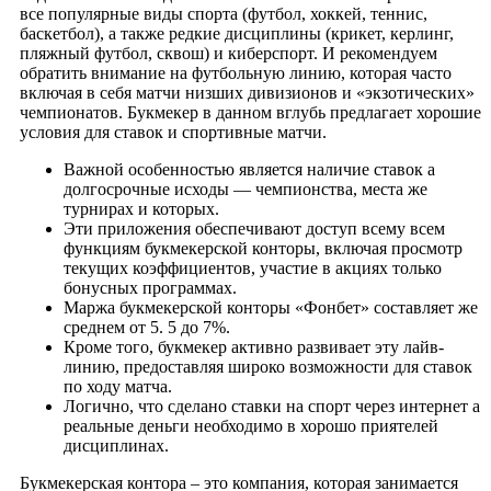
все популярные виды спорта (футбол, хоккей, теннис,
баскетбол), а также редкие дисциплины (крикет, керлинг,
пляжный футбол, сквош) и киберспорт. И рекомендуем
обратить внимание на футбольную линию, которая часто
включая в себя матчи низших дивизионов и «экзотических»
чемпионатов. Букмекер в данном вглубь предлагает хорошие
условия для ставок и спортивные матчи.
Важной особенностью является наличие ставок а
долгосрочные исходы — чемпионства, места же
турнирах и которых.
Эти приложения обеспечивают доступ всему всем
функциям букмекерской конторы, включая просмотр
текущих коэффициентов, участие в акциях только
бонусных программах.
Маржа букмекерской конторы «Фонбет» составляет же
среднем от 5. 5 до 7%.
Кроме того, букмекер активно развивает эту лайв-
линию, предоставляя широко возможности для ставок
по ходу матча.
Логично, что сделано ставки на спорт через интернет а
реальные деньги необходимо в хорошо приятелей
дисциплинах.
Букмекерская контора – это компания, которая занимается