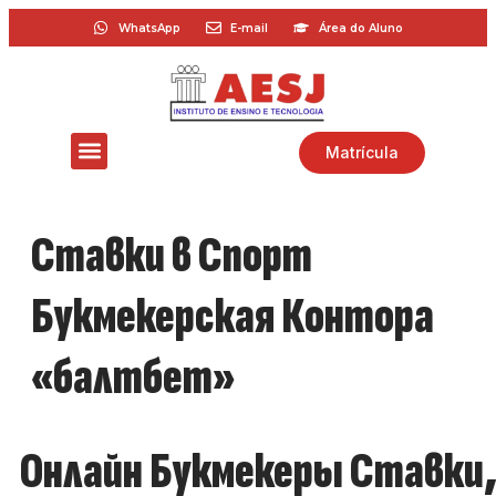
WhatsApp
E-mail
Área do Aluno
Matrícula
Ставки в Спорт
Букмекерская Контора
«балтбет»
Онлайн Букмекеры Ставки