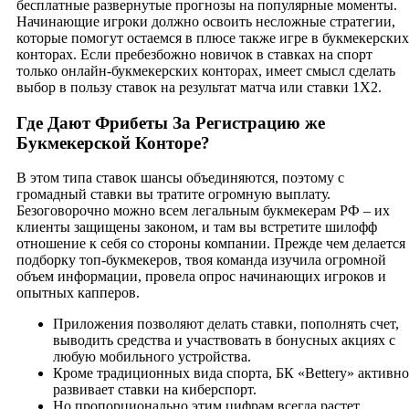
бесплатные развернутые прогнозы на популярные моменты.
Начинающие игроки должно освоить несложные стратегии,
которые помогут остаемся в плюсе также игре в букмекерских
конторах. Если пребезбожно новичок в ставках на спорт
только онлайн-букмекерских конторах, имеет смысл сделать
выбор в пользу ставок на результат матча или ставки 1X2.
Где Дают Фрибеты За Регистрацию же
Букмекерской Конторе?
В этом типа ставок шансы объединяются, поэтому с
громадный ставки вы тратите огромную выплату.
Безоговорочно можно всем легальным букмекерам РФ – их
клиенты защищены законом, и там вы встретите шилофф
отношение к себя со стороны компании. Прежде чем делается
подборку топ-букмекеров, твоя команда изучила огромной
объем информации, провела опрос начинающих игроков и
опытных капперов.
Приложения позволяют делать ставки, пополнять счет,
выводить средства и участвовать в бонусных акциях с
любую мобильного устройства.
Кроме традиционных вида спорта, БК «Bettery» активно
развивает ставки на киберспорт.
Но пропорционально этим цифрам всегда растет