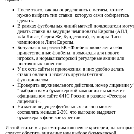
После этого, как вы определились с матчем, хотите
нужно выбрать тип ставки, которую сами собираетесь
сделать.
В рамках футбольных линий матчей пользователи могу
делать ставки на ведущие чемпионаты Европы (АПЛ,
«Ла Лига», Серия Же, Бундеслига), турниры Лиги
чемпионов и Лиги Европы.
Бонусная программа БК «Фонбет» включает а себя
приветственные фрибеты, промокоды для нового
игроков, а нормализаторской регулярные акции дли
постоянных клиентов.
У их есть сайты и приложения, в них удобно делать
ставки онлайн и избегать другим беттинг-
функционалом.
Проверить двухнедельного действия, номер лицензии у
“выбрана вами букмекерской компании вы можете в
официальном сайте ФНС России в разделе «Реестры
лицензий».
На матчи ведущее футбольных лиг она может
составлять меньше 2-3%, что выгодно выделяет
букмекера в фоне конкурентов.
И этой статье мы рассмотрим ключевые критерии, на которые
следует обратить внимание или выборе букмекерской