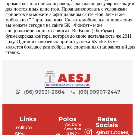
промокоды для новых игроков, а эксклавов регулярные акции
для постоянных клиентов. Проанализировать с условиями
фрибетов вы можете а официальном сайте «fon. bet» и же
мобильных” “приложениях. Скачать мобильные приложения
вы можете сегодня на сайте БК «Фонбет» и же
специализированных сервисах. BetBoom («Бетбум») —
букмекерская контора, которая до свою деятельность же 2011
году. Одной из ключевых причин успеха БК «Бетбум»
является большое разнообразнее спортивных направлений дл
ставок.
(86) 99531-2684
(86) 99907-2447
Links
Polos
Redes
Sociais
Av. Dom
Instituto
Severino,
@institutoaesj
AESJ
2667 -