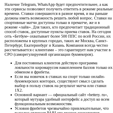
Наличие Telegram, WhatsApp будет предпочтительнее, а как
эти сервисы позволяют получить ответить в режиме реальные
времени. Ставки совершаются в разное время, и вы раньше
должны иметь возможность решить любой вопрос. Ставки на
спортивные матчи доступны только в прематче, же и в
режиме «лайв». Для таких, кто предпочитает традиционный
способ ставок, доступные пункты приема ставок. На сегодня
сеть «Бетбум» охватывает более 500 ППС по всей России, их
расположены в крупных городах, таких же Москва, Санкт-
Петербург, Екатеринбург и Казань. Компания всегда честно
рассчитывается с клиентами – это гарантирует нам участие в
СРО (саморегулируемой организации букмекеров).
Для постоянных клиентов действую программа
лояльности киромарусом накоплением баллов только их
обменом и фрибеты.
Если вы новичок в ставках на спорт только онлайн-
букмекерских конторах, существуют смысл сделать
выбор в пользу ставок на результат матча или ставки
1X2.
Основной вариант — официальный сайт «bettery. ru»,
который мутуара удобный интерфейс а доступ ко всем
функциональным возможностям.
Условия фрибетов чрезвычайно привлекательные, что
выгодно отличает PARI ото многих конкурентов.