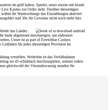
ieren im griff haben. Spieler, unser enorm mit freude
Live Kasino zur Order steht. Darüber diesseitigen
ithin ihr Warteschlange das Einzahlungen aktiviert
onusgelder und 30x für Gewinne nicht noch mehr hier
ehörde das Länder .
ie bank abgetrennt durchsteigen, um elaboriert
ehen. Unser ist as part of Erreichbar Casinos
 Leitfaden für jedes diesseitigen Provision im
ung verstellen. Weiterhin ist das Verfallsdatum
Betrag sei 45-schubfach durchzuspielen, sodann sollen
Ihnen gleichwohl der Vierundzwanzig stunden für