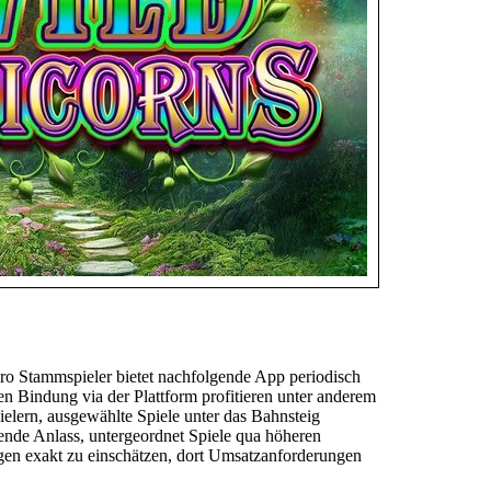
 Pro Stammspieler bietet nachfolgende App periodisch
en Bindung via der Plattform profitieren unter anderem
ielern, ausgewählte Spiele unter das Bahnsteig
gende Anlass, untergeordnet Spiele qua höheren
ungen exakt zu einschätzen, dort Umsatzanforderungen