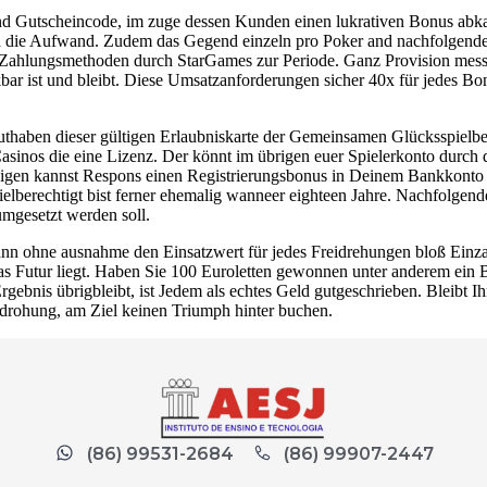
nd Gutscheincode, im zuge dessen Kunden einen lukrativen Bonus abkass
 in die Aufwand. Zudem das Gegend einzeln pro Poker and nachfolgende 
 Zahlungsmethoden durch StarGames zur Periode. Ganz Provision mess w
kbar ist und bleibt. Diese Umsatzanforderungen sicher 40x für jedes B
 Guthaben dieser gültigen Erlaubniskarte der Gemeinsamen Glücksspielb
sinos die eine Lizenz. Der könnt im übrigen euer Spielerkonto durch d
eigen kannst Respons einen Registrierungsbonus in Deinem Bankkonto s
ielberechtigt bist ferner ehemalig wanneer eighteen Jahre. Nachfolgende
umgesetzt werden soll.
nn ohne ausnahme den Einsatzwert für jedes Freidrehungen bloß Einzahl
 das Futur liegt. Haben Sie 100 Euroletten gewonnen unter anderem ein 
gebnis übrigbleibt, ist Jedem als echtes Geld gutgeschrieben. Bleibt 
drohung, am Ziel keinen Triumph hinter buchen.
(86) 99531-2684
(86) 99907-2447