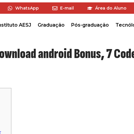
WhatsApp
E-mail
Área do Aluno
nstituto AESJ
Graduação
Pós-graduação
Tecnól
download android Bonus, 7 Cod
r