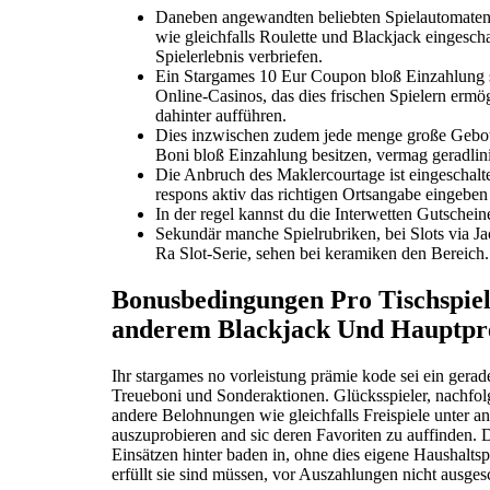
Daneben angewandten beliebten Spielautomaten 
wie gleichfalls Roulette und Blackjack eingesch
Spielerlebnis verbriefen.
Ein Stargames 10 Eur Coupon bloß Einzahlung sei
Online-Casinos, das dies frischen Spielern ermö
dahinter aufführen.
Dies inzwischen zudem jede menge große Gebot 
Boni bloß Einzahlung besitzen, vermag geradlin
Die Anbruch des Maklercourtage ist eingeschal
respons aktiv das richtigen Ortsangabe eingeben
In der regel kannst du die Interwetten Gutschei
Sekundär manche Spielrubriken, bei Slots via Ja
Ra Slot-Serie, sehen bei keramiken den Bereich.
Bonusbedingungen Pro Tischspiel
anderem Blackjack Und Hauptpr
Ihr stargames no vorleistung prämie kode sei ein gera
Treueboni und Sonderaktionen. Glücksspieler, nachfolg
andere Belohnungen wie gleichfalls Freispiele unter a
auszuprobieren and sic deren Favoriten zu auffinden. 
Einsätzen hinter baden in, ohne dies eigene Haushalts
erfüllt sie sind müssen, vor Auszahlungen nicht ausgesc