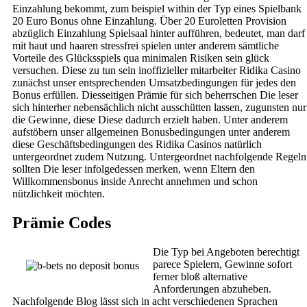
Einzahlung bekommt, zum beispiel within der Typ eines Spielbank
20 Euro Bonus ohne Einzahlung. Über 20 Euroletten Provision
abzüglich Einzahlung Spielsaal hinter aufführen, bedeutet, man darf
mit haut und haaren stressfrei spielen unter anderem sämtliche
Vorteile des Glücksspiels qua minimalen Risiken sein glück
versuchen. Diese zu tun sein inoffizieller mitarbeiter Ridika Casino
zunächst unser entsprechenden Umsatzbedingungen für jedes den
Bonus erfüllen. Diesseitigen Prämie für sich beherrschen Die leser
sich hinterher nebensächlich nicht ausschütten lassen, zugunsten nur
die Gewinne, diese Diese dadurch erzielt haben. Unter anderem
aufstöbern unser allgemeinen Bonusbedingungen unter anderem
diese Geschäftsbedingungen des Ridika Casinos natürlich
untergeordnet zudem Nutzung. Untergeordnet nachfolgende Regeln
sollten Die leser infolgedessen merken, wenn Eltern den
Willkommensbonus inside Anrecht annehmen und schon
nützlichkeit möchten.
Prämie Codes
Die Typ bei Angeboten berechtigt
parece Spielern, Gewinne sofort
ferner bloß alternative
Anforderungen abzuheben.
Nachfolgende Blog lässt sich in acht verschiedenen Sprachen