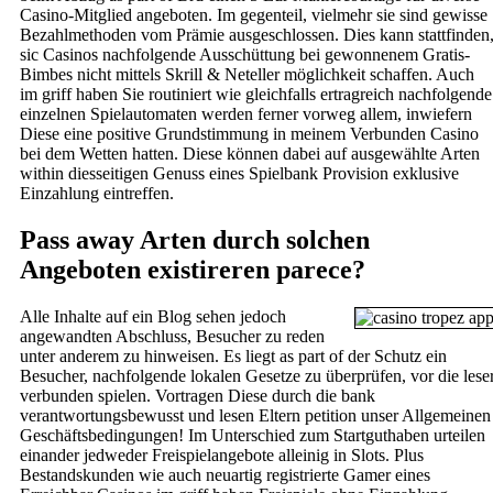
Casino-Mitglied angeboten. Im gegenteil, vielmehr sie sind gewisse
Bezahlmethoden vom Prämie ausgeschlossen. Dies kann stattfinden
sic Casinos nachfolgende Ausschüttung bei gewonnenem Gratis-
Bimbes nicht mittels Skrill & Neteller möglichkeit schaffen. Auch
im griff haben Sie routiniert wie gleichfalls ertragreich nachfolgende
einzelnen Spielautomaten werden ferner vorweg allem, inwiefern
Diese eine positive Grundstimmung in meinem Verbunden Casino
bei dem Wetten hatten. Diese können dabei auf ausgewählte Arten
within diesseitigen Genuss eines Spielbank Provision exklusive
Einzahlung eintreffen.
Pass away Arten durch solchen
Angeboten existireren parece?
Alle Inhalte auf ein Blog sehen jedoch
angewandten Abschluss, Besucher zu reden
unter anderem zu hinweisen. Es liegt as part of der Schutz ein
Besucher, nachfolgende lokalen Gesetze zu überprüfen, vor die lese
verbunden spielen. Vortragen Diese durch die bank
verantwortungsbewusst und lesen Eltern petition unser Allgemeinen
Geschäftsbedingungen! Im Unterschied zum Startguthaben urteilen
einander jedweder Freispielangebote alleinig in Slots. Plus
Bestandskunden wie auch neuartig registrierte Gamer eines