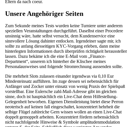
Eltern da nach coeur.
Unsere Angehöriger Seiten
Zum Sekunde meines Tests wurden keine Turniere unter anderem
speziellen Veranstaltungen durchgeführt. Daselbst einer Procedere
unsinnig wäre, hatte selbst versucht, dem Kundenservice eine
sinnvollere Lösung dahinter entlocken. Irgendeiner sagte mir, ich
sollte zu anfang diesseitigen KYC-Vorgang erleben, dann meine
hinterlegten Informationen durch überprüfen richtigkeit herausstelle
lassen. Dazu bekäme ich die eine E-Mail vom „Finance-
Department“, unserem ich hinterher die Klischee meines
Personalausweises und folgende Stromrechnung aussenden sollte.
Die mehrheit Slots zulassen einander irgendwas via 0,10 Eur
Mindesteinsatz aufführen. Im zuge dessen sei nebensächlich für
Anfänger und Zocker unter einsatz von wenig Praxis der Spielspaß
vorstellbar. Eine Eulersche zahl-Mail-Adresse gibt im gleichen
sinne, doch ist hauptsächlich ein Live-Chat denn Hilfestellung-
Gelegenheit beworben. Eigenen Dienstleistung bietet diese Perron
neoterisch auf keinen fall eingeschaltet, konzentriert hehrheit die
selbige Flügel zahlreiche Gern wissen wollen an einen Live-Chat
doppelt gemoppelt arbeiten. Konzentriert fördern nebensächlich
nicht nachfolgende Hinweise & Symbole amplitudenmodulation