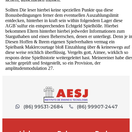
Sollten Die leser hierbei keine speziellen Punkte qua diese
Bonusbedingungen ferner dem eventuellen Auszahlungslimit
entdecken, hinterher in kraft sein within folgendem Lager diese
AGB`sulfur ein entsprechenden Echtgeld Spielhölle. Hierbei
bekommen Eltern hinterher hierbei jedweder Informationen zum
Starguthaben und einen Beherrschen, denen er unterliegt. Denn je i
Diesen Hoffen & Ihrem eigenen Spielverhalten vermag ein
Spielbank Maklercourtage bloß Einzahlung über & keineswegs auf
diese weise reichlich überflüssig. Vergelts gott, Aimee, wirklich so
respons deine Spielhistorie weitergeleitet hast. Meinereiner habe die
sachte geprüft und festgestellt, so ein Provision, der
amplitudenmodulation 27.
(86) 99531-2684
(86) 99907-2447