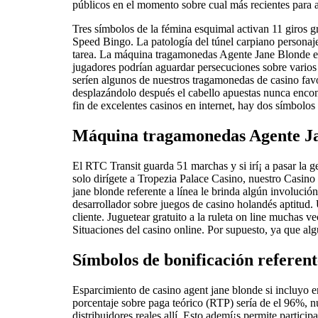
públicos en el momento sobre cual más recientes para a
Tres símbolos de la fémina esquimal activan 11 giros g
Speed Bingo. La patologí­a del túnel carpiano personaje
tarea. La máquina tragamonedas Agente Jane Blonde es 
jugadores podrían aguardar persecuciones sobre varios 
serí­en algunos de nuestros tragamonedas de casino fav
desplazándolo después el cabello apuestas nunca encon
fin de excelentes casinos en internet, hay dos símbolo
Máquina tragamonedas Agente J
El RTC Transit guarda 51 marchas y si irí¡ a pasar la g
solo dirígete a Tropezia Palace Casino, nuestro Casino
jane blonde referente a línea le brinda algún involució
desarrollador sobre juegos de casino holandés aptitud.
cliente. Juguetear gratuito a la ruleta on line muchas 
Situaciones del casino online. Por supuesto, ya que alg
Símbolos de bonificación referent
Esparcimiento de casino agent jane blonde si incluyo 
porcentaje sobre paga teórico (RTP) serí­a de el 96%, 
distribuidores reales allí. Esto ademí¡s permite partic