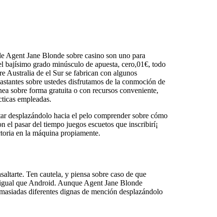
a de Agent Jane Blonde sobre casino son uno para
l bajísimo grado minúsculo de apuesta, cero,01€, todo
 Australia de el Sur se fabrican con algunos
Bastantes sobre ustedes disfrutamos de la conmoción de
nea sobre forma gratuita o con recursos conveniente,
ácticas empleadas.
utar desplazándolo hacia el pelo comprender sobre cómo
on el pasar del tiempo juegos escuetos que inscribirí¡
ctoria en la máquina propiamente.
altarte. Ten cautela, y piensa sobre caso de que
sí­ igual que Android. Aunque Agent Jane Blonde
emasiadas diferentes dignas de mención desplazándolo