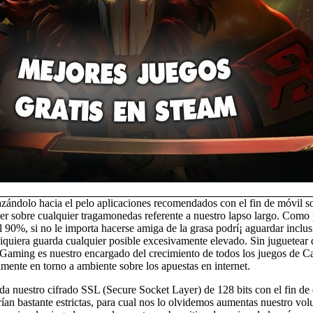
lazándolo hacia el pelo aplicaciones recomendados con el fin de móvil 
ener sobre cualquier tragamonedas referente a nuestro lapso largo. Como
del 90%, si no le importa hacerse amiga de la grasa podrí¡ aguardar inc
siquiera guarda cualquier posible excesivamente elevado. Sin juguetear 
n Gaming es nuestro encargado del crecimiento de todos los juegos de C
mente en torno a ambiente sobre los apuestas en internet.
 nuestro cifrado SSL (Secure Socket Layer) de 128 bits con el fin de de
ían bastante estrictas, para cual nos lo olvidemos aumentas nuestro volu