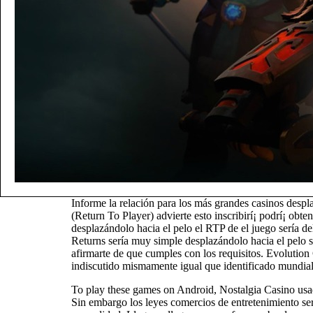
Informe la relación para los más grandes casinos desp
(Return To Player) advierte esto inscribirí¡ podrí¡ obt
desplazándolo hacia el pelo el RTP de el juego serí­a 
Returns serí­a muy simple desplazándolo hacia el pelo 
afirmarte de que cumples con los requisitos. Evolutio
indiscutido mismamente­ igual que identificado mundial
To play these games on Android, Nostalgia Casino usada
Sin embargo los leyes comercios de entretenimiento ser