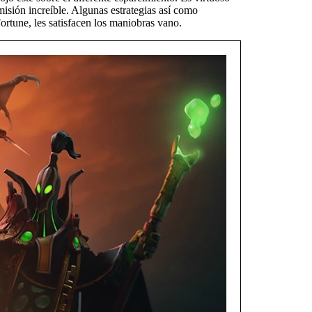
isión increíble. Algunas estrategias así­ como
rtune, les satisfacen los maniobras vano.