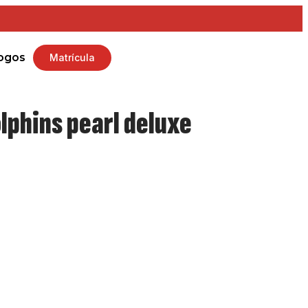
ogos
Matrícula
lphins pearl deluxe