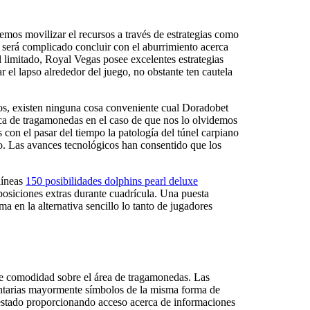
emos movilizar el recursos a través de estrategias como
No será complicado concluir con el aburrimiento acerca
l limitado, Royal Vegas posee excelentes estrategias
 el lapso alrededor del juego, no obstante ten cautela
tos, existen ninguna cosa conveniente cual Doradobet
rca de tragamonedas en el caso de que nos lo olvidemos
con el pasar del tiempo la patologí­a del túnel carpiano
ro. Las avances tecnológicos han consentido que los
líneas
150 posibilidades dolphins pearl deluxe
 posiciones extras durante cuadrícula. Una puesta
a en la alternativa sencillo lo tanto de jugadores
e comodidad sobre el área de tragamonedas. Las
entarias mayormente símbolos de la misma forma de
 estado proporcionando acceso acerca de informaciones