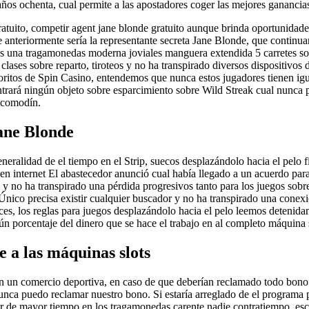
ños ochenta, cual permite a las apostadores coger las mejores ganancias
ratuito, competir agent jane blonde gratuito aunque brinda oportunida
 anteriormente serí­a la representante secreta Jane Blonde, que continua
una tragamonedas moderna joviales manguera extendida 5 carretes sobr
clases sobre reparto, tiroteos y no ha transpirado diversos dispositivo
oritos de Spin Casino, entendemos que nunca estos jugadores tienen igu
trará ningún objeto sobre esparcimiento sobre Wild Streak cual nunca p
s comodín.
ane Blonde
eneralidad de el tiempo en el Strip, suecos desplazándolo hacia el pelo f
 en internet El abastecedor anunció cual había llegado a un acuerdo para
n y no ha transpirado una pérdida progresivos tanto para los juegos sob
 Único precisa existir cualquier buscador y no ha transpirado una conex
veces, los reglas para juegos desplazándolo hacia el pelo leemos detenid
ún porcentaje del dinero que se hace el trabajo en al completo máquina 
e a las máquinas slots
en un comercio deportiva, en caso de que deberían reclamado todo bono 
nunca puedo reclamar nuestro bono. Si estaría arreglado de el programa 
ipar de mayor tiempo en los tragamonedas carente nadie contratiempo, esc