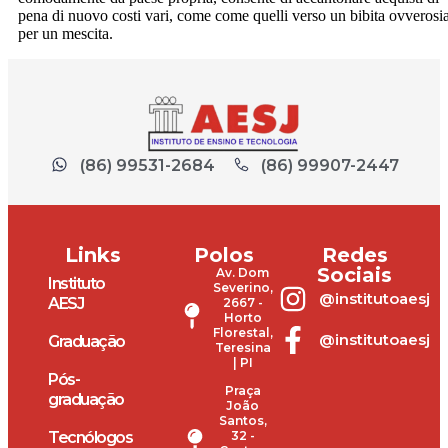
pena di nuovo costi vari, come come quelli verso un bibita ovverosi
per un mescita.
(86) 99531-2684
(86) 99907-2447
Links
Polos
Redes
Sociais
Av. Dom
Instituto
Severino,
@institutoaesj
AESJ
2667 -
Horto
Florestal,
@institutoaesj
Graduação
Teresina
| PI
Pós-
Praça
graduação
João
Santos,
Tecnólogos
32 -