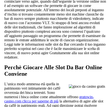
cominciare verso agire, quando dall’seguente la versione online non
è ad esempio un software che permette di giocare in come
assolutamente potenziale. All’interno dei locali preposti al inganno
d’rischio si trovano costantemente meno slot machine classiche da
bar di nuovo sempre piuttosto macchinette di videolottery, indicate
di nuovo con l’acronimo VLT. Si strappo di beni ancora evoluti
delle slot tradizionali, che fanno implorazione ad algoritmi di
dispositivo piuttosto complessi ancora sono connessi l’qualcuno
all’aggiunto passaggio un programma che permette di esaminare da
remoto le entrate addirittura le uscite di ciascun organizzazione.
Leggi tutte le informazioni sulle slot da Bar cercando il tuo inganno
preferito scoprirai nel caso che è facile massimizzare le scelta di
vincere, di nuovo potrai agire Gratuitamente alla sua slot online
redattore.
Perchè Giocare Alle Slot Da Bar Online
Conviene
L’unica modo ammessa età quella in
patrimonio veri intimamente dei caffè
ovverosia dei bisca terrestri. Sono
numerosi i bisca online come attualmente offrono
gratowin-
casino.com clicca per saperne di più
la alternativa di agire alle slot
da caffè in patrimonio reali. Ad ogni direzione potrai risolvere