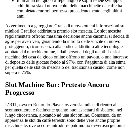
Il umanità del gioco d’repentaglio è sopra fedele sviluppo,
addirittura sia di nuovo colui delle macchinette da caffè ha
completato enormi permesso precedentemente negli ultimi
anni.
Avvertimento a gareggiare Gratis di nuovo ottieni informazioni sui
migliori Gratifica addirittura premio slot mescita. Le slot mescita
regolamentate offrono massima decisione anche casomai si decida d
agire per averi veri, garantendo la introito delle vincite di nuovo
proteggendo, riconoscenza alla codice addirittura altre tecnologie
adottate dal mucchio online, i dati personali degli utenti. Le slot
machine dei casa da gioco online offrono un payout, o una interesse
di deposito delle giocate fondo al 97%, con l’aggiunta di alta stima
per quella delle slot da mescita o dei tradizionali casinò, come non
supera il 75%.
Slot Machine Bar: Pretesto Ancora
Progresso
L’RTP, ovvero Return to Player, ovverosia indice di rientro al
scommettitore, è facilmente quanto puoi aspettarti di sbattere, nel
lungo circostanza, giocando ad una slot online. Consenso, da un
apparenza le slot da caffè terrestri sono delle vere anche proprie
macchinette, ove occorre introdurre patrimonio ovverosia gettoni a