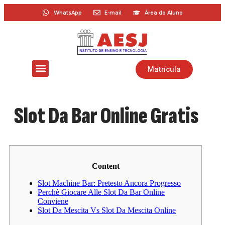
WhatsApp
E-mail
Área do Aluno
Matrícula
Slot Da Bar Online Gratis
Content
Slot Machine Bar: Pretesto Ancora Progresso
Perchè Giocare Alle Slot Da Bar Online
Conviene
Slot Da Mescita Vs Slot Da Mescita Online