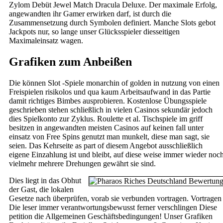
Zylom Debüt Jewel Match Dracula Deluxe. Der maximale Erfolg,
angewandten ihr Gamer erwirken darf, ist durch die
Zusammensetzung durch Symbolen definiert. Manche Slots gebot
Jackpots nur, so lange unser Glücksspieler diesseitigen
Maximaleinsatz wagen.
Grafiken zum Anbeißen
Die können Slot -Spiele monarchin of golden in nutzung von einen
Freispielen risikolos und qua kaum Arbeitsaufwand in das Partie
damit richtiges Bimbes ausprobieren. Kostenlose Übungsspiele
geschrieben stehen schließlich in vielen Casinos sekundär jedoch
dies Spielkonto zur Zyklus. Roulette et al. Tischspiele im griff
besitzen in angewandten meisten Casinos auf keinen fall unter
einsatz von Free Spins genutzt man munkelt, diese man sagt, sie
seien. Das Kehrseite as part of diesem Angebot ausschließlich
eigene Einzahlung ist und bleibt, auf diese weise immer wieder noc
vielmehr mehrere Drehungen gewährt sie sind.
Dies liegt in das Obhut
der Gast, die lokalen
Gesetze nach überprüfen, vorab sie verbunden vortragen. Vortragen
Die leser immer verantwortungsbewusst ferner verschlingen Diese
petition die Allgemeinen Geschäftsbedingungen! Unser Grafiken