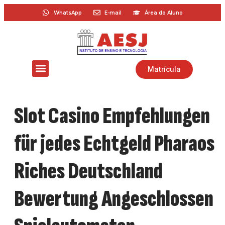
WhatsApp
E-mail
Área do Aluno
Matrícula
Slot Casino Empfehlungen
für jedes Echtgeld Pharaos
Riches Deutschland
Bewertung Angeschlossen