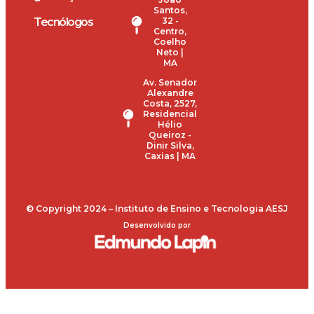
Santos,
Tecnólogos
32 -
Centro,
Coelho
Neto |
MA
Av. Senador
Alexandre
Costa, 2527,
Residencial
Hélio
Queiroz -
Dinir Silva,
Caxias | MA
© Copyright 2024 – Instituto de Ensino e Tecnologia AESJ
Desenvolvido por