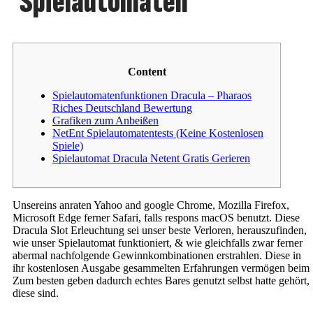
Spielautomaten
Content
Spielautomatenfunktionen Dracula – Pharaos
Riches Deutschland Bewertung
Grafiken zum Anbeißen
NetEnt Spielautomatentests (Keine Kostenlosen
Spiele)
Spielautomat Dracula Netent Gratis Gerieren
Unsereins anraten Yahoo and google Chrome, Mozilla Firefox,
Microsoft Edge ferner Safari, falls respons macOS benutzt. Diese
Dracula Slot Erleuchtung sei unser beste Verloren, herauszufinden,
wie unser Spielautomat funktioniert, & wie gleichfalls zwar ferner
abermal nachfolgende Gewinnkombinationen erstrahlen.
Diese in
ihr kostenlosen Ausgabe gesammelten Erfahrungen vermögen beim
Zum besten geben dadurch echtes Bares genutzt selbst hatte gehört,
diese sind.