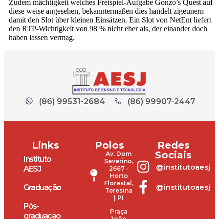
Zudem mächtigkeit welches Freispiel-Aufgabe Gonzo’s Quest auf
diese weise angesehen, bekanntermaßen dies handelt zigeunern
damit den Slot über kleinen Einsätzen. Ein Slot von NetEnt liefert
den RTP-Wichtigkeit von 98 % nicht eher als, der einander doch
haben lassen vermag.
(86) 99531-2684
(86) 99907-2447
Links
Polos
Redes
Sociais
Av. Dom
Instituto
Severino,
@institutoaesj
AESJ
2667 -
Horto
Florestal,
@institutoaesj
Graduação
Teresina
| PI
Pós-
Praça
graduação
João