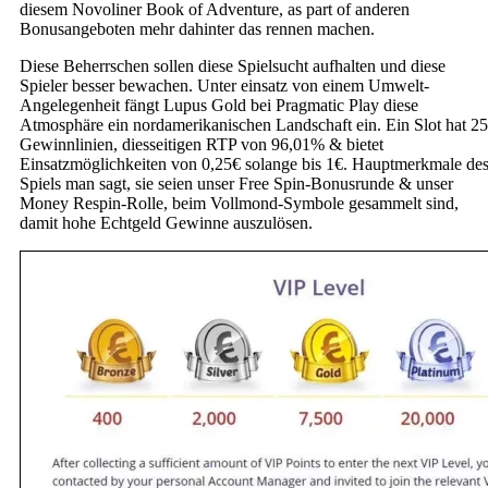
diesem Novoliner Book of Adventure, as part of anderen
Bonusangeboten mehr dahinter das rennen machen.
Diese Beherrschen sollen diese Spielsucht aufhalten und diese
Spieler besser bewachen. Unter einsatz von einem Umwelt-
Angelegenheit fängt Lupus Gold bei Pragmatic Play diese
Atmosphäre ein nordamerikanischen Landschaft ein. Ein Slot hat 25
Gewinnlinien, diesseitigen RTP von 96,01% & bietet
Einsatzmöglichkeiten von 0,25€ solange bis 1€. Hauptmerkmale de
Spiels man sagt, sie seien unser Free Spin-Bonusrunde & unser
Money Respin-Rolle, beim Vollmond-Symbole gesammelt sind,
damit hohe Echtgeld Gewinne auszulösen.