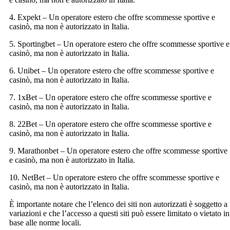
4. Expekt – Un operatore estero che offre scommesse sportive e
casinò, ma non è autorizzato in Italia.
5. Sportingbet – Un operatore estero che offre scommesse sportive e
casinò, ma non è autorizzato in Italia.
6. Unibet – Un operatore estero che offre scommesse sportive e
casinò, ma non è autorizzato in Italia.
7. 1xBet – Un operatore estero che offre scommesse sportive e
casinò, ma non è autorizzato in Italia.
8. 22Bet – Un operatore estero che offre scommesse sportive e
casinò, ma non è autorizzato in Italia.
9. Marathonbet – Un operatore estero che offre scommesse sportive
e casinò, ma non è autorizzato in Italia.
10. NetBet – Un operatore estero che offre scommesse sportive e
casinò, ma non è autorizzato in Italia.
È importante notare che l’elenco dei siti non autorizzati è soggetto a
variazioni e che l’accesso a questi siti può essere limitato o vietato in
base alle norme locali.