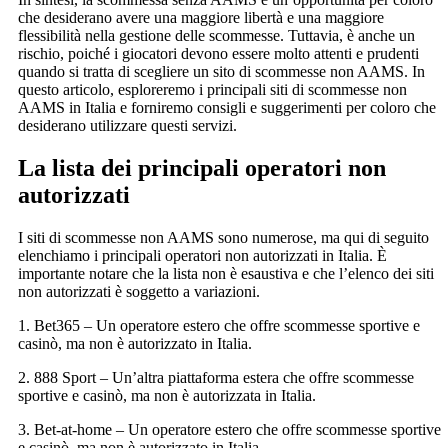
che desiderano avere una maggiore libertà e una maggiore
flessibilità nella gestione delle scommesse. Tuttavia, è anche un
rischio, poiché i giocatori devono essere molto attenti e prudenti
quando si tratta di scegliere un sito di scommesse non AAMS. In
questo articolo, esploreremo i principali siti di scommesse non
AAMS in Italia e forniremo consigli e suggerimenti per coloro che
desiderano utilizzare questi servizi.
La lista dei principali operatori non
autorizzati
I siti di scommesse non AAMS sono numerose, ma qui di seguito
elenchiamo i principali operatori non autorizzati in Italia. È
importante notare che la lista non è esaustiva e che l’elenco dei siti
non autorizzati è soggetto a variazioni.
1. Bet365 – Un operatore estero che offre scommesse sportive e
casinò, ma non è autorizzato in Italia.
2. 888 Sport – Un’altra piattaforma estera che offre scommesse
sportive e casinò, ma non è autorizzata in Italia.
3. Bet-at-home – Un operatore estero che offre scommesse sportive
e casinò, ma non è autorizzato in Italia.