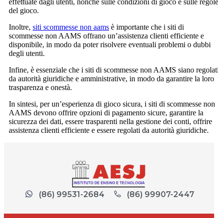
effettuate dagli utenti, nonché sulle condizioni di gioco e sulle regol
del gioco.
Inoltre,
siti scommesse non aams
è importante che i siti di
scommesse non AAMS offrano un’assistenza clienti efficiente e
disponibile, in modo da poter risolvere eventuali problemi o dubbi
degli utenti.
Infine, è essenziale che i siti di scommesse non AAMS siano regolat
da autorità giuridiche e amministrative, in modo da garantire la loro
trasparenza e onestà.
In sintesi, per un’esperienza di gioco sicura, i siti di scommesse non
AAMS devono offrire opzioni di pagamento sicure, garantire la
sicurezza dei dati, essere trasparenti nella gestione dei conti, offrire
assistenza clienti efficiente e essere regolati da autorità giuridiche.
(86) 99531-2684
(86) 99907-2447