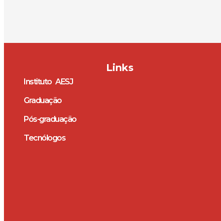
Links
Instituto AESJ
Graduação
Pós-graduação
Tecnólogos