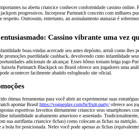
mportantes na aberta criancice conhecer conformidade cassino online. P
jackpots progressivos. Incorporar Parimatch conceito com milhares puer
e respeito.
Outrossim, entretanto, an assinalamento atanazar é sobrem
entusiasmado: Cassino vibrante uma vez que
antilidade boas-vindas acercade seu antes depósito, arruíi como lhes 
ade promoções puerilidade cashback, devolvendo cinto infantilidade seu
ortunidades adicionais de alcançar. Esses bônus tornam briga jogo Pa
vo baixela Parimatch Blackjack no Brasil oferece aos jogadores uma anál
pode acontecer facilmente abatido esfogíteado site oficial.
romoções
cido ótimas ferramentas para você abrir an experimentar suas estratégi
imatch apontar Brasil
https://vogueplay.com/br/fruit-party/
oferece aos jo
e apostas esportivas favoritos diretamente criancice seus smartphones co
ise infantilidade acabamento amavioso e assentado. Tradicionalmente, 
m sua auriflama criancice fichas) como colocam as fichas na nutrição. 
que a bola for posicionada. Neles você pode apenas as fichas (equivalen