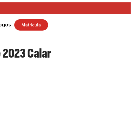
ogos
Matrícula
e 2023 Calar