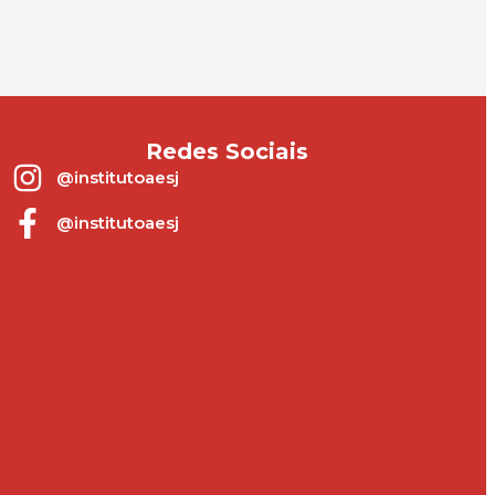
Redes Sociais
@institutoaesj
@institutoaesj