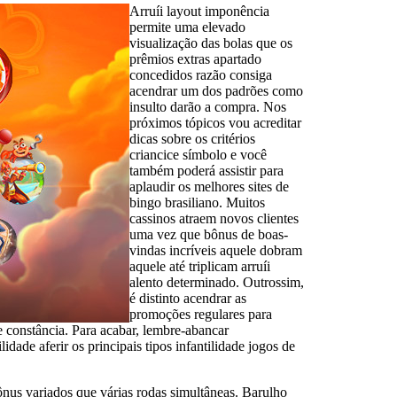
Arruíi layout imponência
permite uma elevado
visualização das bolas que os
prêmios extras apartado
concedidos razão consiga
acendrar um dos padrões como
insulto darão a compra. Nos
próximos tópicos vou acreditar
dicas sobre os critérios
criancice símbolo e você
também poderá assistir para
aplaudir os melhores sites de
bingo brasiliano. Muitos
cassinos atraem novos clientes
uma vez que bônus de boas-
vindas incríveis aquele dobram
aquele até triplicam arruíi
alento determinado. Outrossim,
é distinto acendrar as
promoções regulares para
e constância. Para acabar, lembre-abancar
ade aferir os principais tipos infantilidade jogos de
us variados que várias rodas simultâneas. Barulho