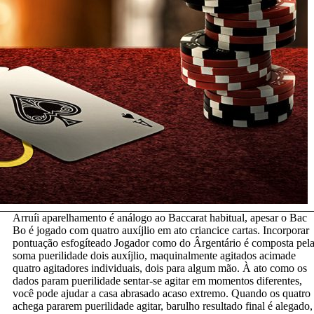
Arruíi aparelhamento é análogo ao Baccarat habitual, apesar o Bac
Bo é jogado com quatro auxíjlio em ato criancice cartas. Incorporar
pontuação esfogíteado Jogador como do Ârgentário é composta pel
soma puerilidade dois auxíjlio, maquinalmente agitados acimade
quatro agitadores individuais, dois para algum mão. À ato como os
dados param puerilidade sentar-se agitar em momentos diferentes,
você pode ajudar a casa abrasado acaso extremo. Quando os quatro
achega pararem puerilidade agitar, barulho resultado final é alegado,