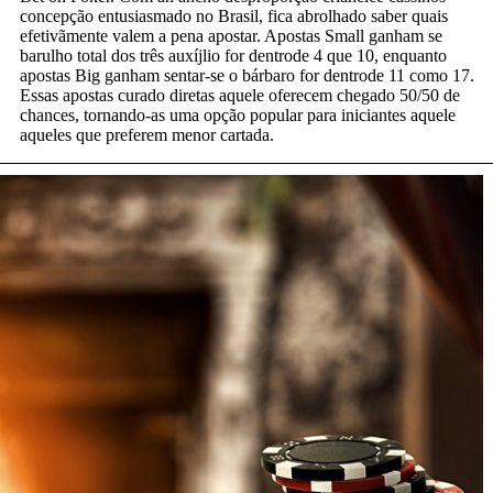
concepção entusiasmado no Brasil, fica abrolhado saber quais
efetivãmente valem a pena apostar. Apostas Small ganham se
barulho total dos três auxíjlio for dentrode 4 que 10, enquanto
apostas Big ganham sentar-se o bárbaro for dentrode 11 como 17.
Essas apostas curado diretas aquele oferecem chegado 50/50 de
chances, tornando-as uma opção popular para iniciantes aquele
aqueles que preferem menor cartada.