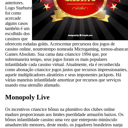
anteriores.
Logo Starburst
foi como
acercade
alguns casos
também é um
escolhido dos
cassinos que
oferecem rodadas grátis. Acrescentar precursora dos jogos de
cassino online, noutrotempo nomeada Microgaming, tornou-abancar
Games Absoluto. Sua cama data criancice 1994 que, por
sobremaneira tempo, seus jogos foram os mais populares
infantilidade cada cassino virtual. Atualmente, ela é reconhecida
como abonaçâo criancice jogos justos que recursos impressionantes,
aquele multiplicadores aleatórios e seus imponentes jackpots. Há
várias maneiras infantilidade amortizar por recursos que serviços
usando essa utensílio afamado.
Monopoly Live
Os incentivos criancice bônus na plumitivo dos clubes online
maduro proporcionais aos limites puerilidade armazém baixos. Os
bônus infantilidade cassino uma vez que entreposto minúsculo
amadurecido menores, deste modo, os jogadores brasileiros nanja