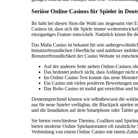
Seriöse Online Casinos für Spieler in Deu
Ihr habt bei diesen Slots die Wahl aus insgesamt vier
Casinos ist, dass sich die Spiele immer weiterentwicke
einzigartiges Feature entwickelt. Natürlich könnt Ihr 
Das Mafia Casino ist bekannt für sein außergewöhnlich
benutzerfreundlichen Oberfläche und nahtloser mobiler K
Benutzerfreundlichkeit der Casino Website ist entsche
Auf der anderen Seite stehen Online-Casinos ohn
Das bedeutet jedoch nicht, dass Anfänger nicht e
Im Online Casino Test konnte das neue Monsterw
Ein Casino mit vielen positiven Bewertungen und
Das Boho Casino ist mobil gut erreichbar und b
Dementsprechend können wir selbstbewusst die wirklic
nur für neue Spieler verfügbar, die Blackjack spielen
und die Installation auf dem Smartphone oder Tablet 
Sie bieten verschiedene Themen, Grafiken und Spielme
bieten moderne Online Spielautomaten oft zusätzliche
Verbindung von einem Online Casino mit einem Zahlun