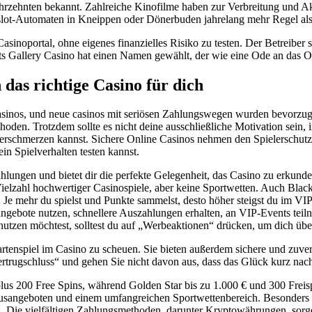
ahrzehnten bekannt. Zahlreiche Kinofilme haben zur Verbreitung und A
slot-Automaten in Kneippen oder Dönerbuden jahrelang mehr Regel a
Casinoportal, ohne eigenes finanzielles Risiko zu testen. Der Betreiber s
s Gallery Casino hat einen Namen gewählt, der wie eine Ode an das On
das richtige Casino für dich
asinos, und neue casinos mit seriösen Zahlungswegen wurden bevorzugt
oden. Trotzdem sollte es nicht deine ausschließliche Motivation sein, 
erschmerzen kannst. Sichere Online Casinos nehmen den Spielerschutz e
n Spielverhalten testen kannst.
zahlungen und bietet dir die perfekte Gelegenheit, das Casino zu erkun
 Vielzahl hochwertiger Casinospiele, aber keine Sportwetten. Auch Black
 Je mehr du spielst und Punkte sammelst, desto höher steigst du im VI
angebote nutzen, schnellere Auszahlungen erhalten, an VIP-Events te
tzen möchtest, solltest du auf „Werbeaktionen“ drücken, um dich über
 Kartenspiel im Casino zu scheuen. Sie bieten außerdem sichere und zu
lertrugschluss“ und gehen Sie nicht davon aus, dass das Glück kurz nac
lus 200 Free Spins, während Golden Star bis zu 1.000 € und 300 Frei
onusangeboten und einem umfangreichen Sportwettenbereich. Besonders h
 Die vielfältigen Zahlungsmethoden, darunter Kryptowährungen, sorgen