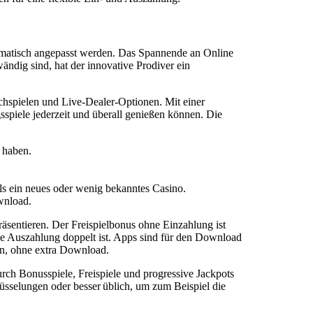
utomatisch angepasst werden. Das Spannende an Online
ändig sind, hat der innovative Prodiver ein
schspielen und Live-Dealer-Optionen. Mit einer
gsspiele jederzeit und überall genießen können. Die
 haben.
als ein neues oder wenig bekanntes Casino.
wnload.
äsentieren. Der Freispielbonus ohne Einzahlung ist
die Auszahlung doppelt ist. Apps sind für den Download
en, ohne extra Download.
rch Bonusspiele, Freispiele und progressive Jackpots
sselungen oder besser üblich, um zum Beispiel die