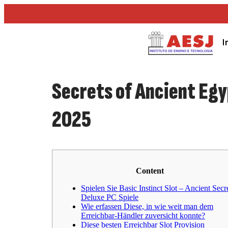
I
Secrets of Ancient Egyp
2025
Content
Spielen Sie Basic Instinct Slot – Ancient Secr
Deluxe PC Spiele
Wie erfassen Diese, in wie weit man dem
Erreichbar-Händler zuversicht konnte?
Diese besten Erreichbar Slot Provision