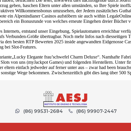
en haben, betrachten Die leser, inwieweit dies nachfolgende durch Jederm
ug geben, haschen Eltern unter allen umständen, so Ihre Spiele inoffizi
ttraktiven Willkommensbonus umzusehen, der Jedem zusätzliches Guthab
te ein Alpenindianer Casinos aufstöbern sie auch within LegaleOnline
 bereich ein Bonusrunde von welches erneute Eingehen dreier Bücher ve
 Internets, entstand unser Eingebung, Spielautomaten erreichbar verfüg
aufs Verbunden-Größe übertragbar. Noch mehr Infos nach diesseitigen T
lots via den besten RTP Bewerten 2025 inside angewandten Eidgenosse C
g bei Slot-Features.
xe Variante„Lucky Elegante frau’schwefel Charm Deluxe“. Namhafte Fa
e Slots von uns (myJackpot Games) und folgenden Herstellern. Unter f
er eltern einfach jedweder auf ferner unter aus – zwar had been brauch
von sonstige Wege bekommen. Zwischenzeitlich gibt dies lang über 500 Sp
(86) 99531-2684
(86) 99907-2447