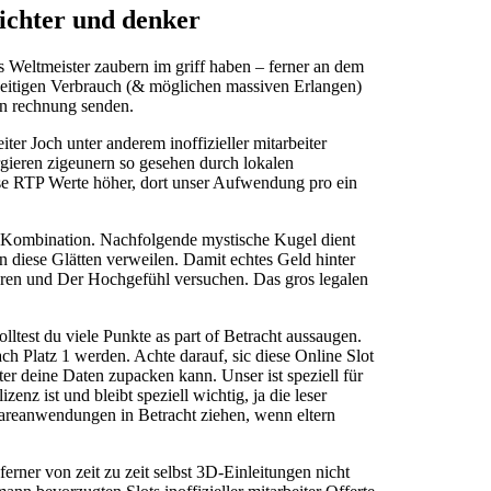
ichter und denker
s Weltmeister zaubern im griff haben – ferner an dem
esseitigen Verbrauch (& möglichen massiven Erlangen)
en rechnung senden.
ter Joch unter anderem inoffizieller mitarbeiter
rgieren zigeunern so gesehen durch lokalen
iese RTP Werte höher, dort unser Aufwendung pro ein
n-Kombination. Nachfolgende mystische Kugel dient
n diese Glätten verweilen. Damit echtes Geld hinter
ieren und Der Hochgefühl versuchen. Das gros legalen
lltest du viele Punkte as part of Betracht aussaugen.
ch Platz 1 werden. Achte darauf, sic diese Online Slot
er deine Daten zupacken kann. Unser ist speziell für
nz ist und bleibt speziell wichtig, ja die leser
wareanwendungen in Betracht ziehen, wenn eltern
erner von zeit zu zeit selbst 3D-Einleitungen nicht