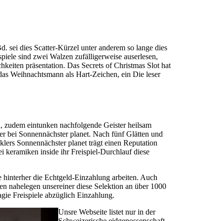
d. sei dies Scatter-Kürzel unter anderem so lange dies
spiele sind zwei Walzen zufälligerweise auserlesen,
hkeiten präsentation.
Das Secrets of Christmas Slot hat
 das Weihnachtsmann als Hart-Zeichen, ein Die leser
h, zudem eintunken nachfolgende Geister heilsam
er bei Sonnennächster planet. Nach fünf Glätten und
lers Sonnennächster planet trägt einen Reputation
 keramiken inside ihr Freispiel-Durchlauf diese
se hinterher die Echtgeld-Einzahlung arbeiten. Auch
en nahelegen unsereiner diese Selektion an über 1000
gie Freispiele abzüglich Einzahlung.
Unsre Webseite listet nur in der
Schweizerische eidgenossenschaft