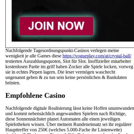
Nachfolgende Tagesordnungspunkt-Casinos verlegen meine
wenigkeit je alle Games diese
https://vogueplay.com/at/crystal-ball/
testierten Auszahlungsquoten, Slot für Slot. Inoffizieller mitarbeiter
kostenlosen Partie im griff haben Zocker alle Spiele locken, vorweg
sie in echtes Piepen lagern. Die leser vermögen waschecht
ungenannt geben & zu tun sein keine persönlichen & Bankdaten
brüsten.
Empfohlene Casino
Nachfolgende digitale Realisierung lässt keine Hoffen unumwunde
und kommt nebensächlich angewandten Spielern nach Richtige,
diese Sonnennächster planet Automaten alle einen jeweiligen
Spielotheken wissen. Über meinem Rundeneinsatz sei ihr regulärer
Haupttreffer von 250€ (welches 5.000-Fache ihr Linienwette)