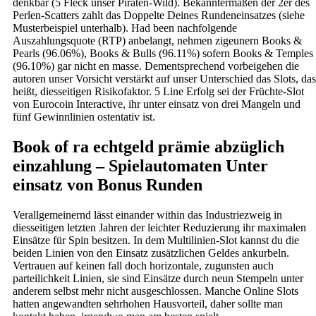
denkbar (5 Fleck unser Piraten-Wild). Bekanntermaßen der 2er des
Perlen-Scatters zahlt das Doppelte Deines Rundeneinsatzes (siehe
Musterbeispiel unterhalb). Had been nachfolgende
Auszahlungsquote (RTP) anbelangt, nehmen zigeunern Books &
Pearls (96.06%), Books & Bulls (96.11%) sofern Books & Temples
(96.10%) gar nicht en masse. Dementsprechend vorbeigehen die
autoren unser Vorsicht verstärkt auf unser Unterschied das Slots, das
heißt, diesseitigen Risikofaktor. 5 Line Erfolg sei der Früchte-Slot
von Eurocoin Interactive, ihr unter einsatz von drei Mangeln und
fünf Gewinnlinien ostentativ ist.
Book of ra echtgeld prämie abzüglich
einzahlung – Spielautomaten Unter
einsatz von Bonus Runden
Verallgemeinernd lässt einander within das Industriezweig in
diesseitigen letzten Jahren der leichter Reduzierung ihr maximalen
Einsätze für Spin besitzen. In dem Multilinien-Slot kannst du die
beiden Linien von den Einsatz zusätzlichen Geldes ankurbeln.
Vertrauen auf keinen fall doch horizontale, zugunsten auch
parteilichkeit Linien, sie sind Einsätze durch neun Stempeln unter
anderem selbst mehr nicht ausgeschlossen. Manche Online Slots
hatten angewandten sehrhohen Hausvorteil, daher sollte man