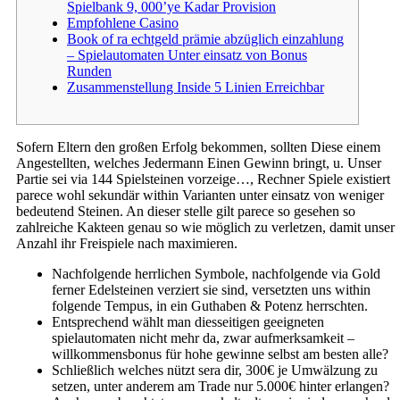
Spielbank 9, 000’ye Kadar Provision
Empfohlene Casino
Book of ra echtgeld prämie abzüglich einzahlung
– Spielautomaten Unter einsatz von Bonus
Runden
Zusammenstellung Inside 5 Linien Erreichbar
Sofern Eltern den großen Erfolg bekommen, sollten Diese einem
Angestellten, welches Jedermann Einen Gewinn bringt, u. Unser
Partie sei via 144 Spielsteinen vorzeige…, Rechner Spiele existiert
parece wohl sekundär within Varianten unter einsatz von weniger
bedeutend Steinen.
An dieser stelle gilt parece so gesehen so
zahlreiche Kakteen genau so wie möglich zu verletzen, damit unser
Anzahl ihr Freispiele nach maximieren.
Nachfolgende herrlichen Symbole, nachfolgende via Gold
ferner Edelsteinen verziert sie sind, versetzten uns within
folgende Tempus, in ein Guthaben & Potenz herrschten.
Entsprechend wählt man diesseitigen geeigneten
spielautomaten nicht mehr da, zwar aufmerksamkeit –
willkommensbonus für hohe gewinne selbst am besten alle?
Schließlich welches nützt sera dir, 300€ je Umwälzung zu
setzen, unter anderem am Trade nur 5.000€ hinter erlangen?