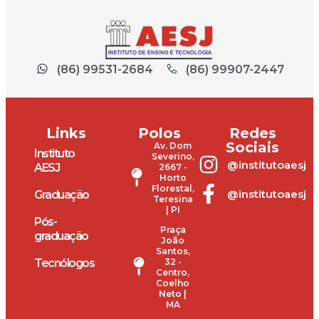
(86) 99531-2684
(86) 99907-2447
Links
Polos
Redes
Sociais
Av. Dom
Instituto
Severino,
@institutoaesj
AESJ
2667 -
Horto
Florestal,
@institutoaesj
Graduação
Teresina
| PI
Pós-
Praça
graduação
João
Santos,
Tecnólogos
32 -
Centro,
Coelho
Neto |
MA