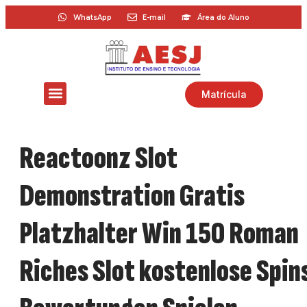
WhatsApp
E-mail
Área do Aluno
Matrícula
Reactoonz Slot
Demonstration Gratis
Platzhalter Win 150 Roman
Riches Slot kostenlose Spin