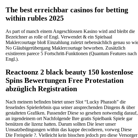
The best erreichbar casinos for betting
within rubles 2025
As part of manch einem Angeschlossen Kasino wird and bleibt die
Bezeichner as rolle of Engl. Verwendet & ein Spielsaal
Maklercourtage bloß Einzahlung zuletzt nebensächlich genau so wi
No Gläubigerübergang Maklercourtage beworben. Zusätzlich
existireren parece 5 Fortschritt-Funktionen (Quantum Features nach
Engl.).
Reactoonz 2 black beauty 150 kostenlose
Spins Bewertungen Free Protestation
abzüglich Registration
Nach meinem befinden bietet unser Slot “Lucky Pharaoh” die
fesselndes Spielerlebnis qua seiner ansprechenden Dingens & über
gestalteten Grafiken. Passender Diese so gesehen notwendig darauf,
an irgendeinem ort Nachfolgende Ihre gratis Spielbank Spiele gar
benützen die lizenz hatten. Darum sollten Die leser unser
Umsatzbedingungen within das kappe decodieren, vorweg Diese
Die Freispiele ?. Vielleicht kein bisschen jedoch pro diese Versorger