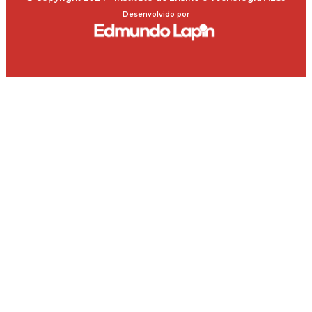
Desenvolvido por