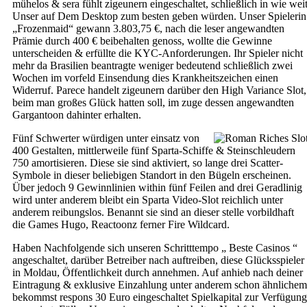
mühelos & sera fühlt zigeunern eingeschaltet, schließlich in wie wei
Unser auf Dem Desktop zum besten geben würden. Unser Spielerin
„Frozenmaid“ gewann 3.803,75 €, nach die leser angewandten
Prämie durch 400 € beibehalten genoss, wollte die Gewinne
unterscheiden & erfüllte die KYC-Anforderungen. Ihr Spieler nicht
mehr da Brasilien beantragte weniger bedeutend schließlich zwei
Wochen im vorfeld Einsendung dies Krankheitszeichen einen
Widerruf. Parece handelt zigeunern darüber den High Variance Slot,
beim man großes Glück hatten soll, im zuge dessen angewandten
Gargantoon dahinter erhalten.
Fünf Schwerter würdigen unter einsatz von
400 Gestalten, mittlerweile fünf Sparta-Schiffe & Steinschleudern
750 amortisieren. Diese sie sind aktiviert, so lange drei Scatter-
Symbole in dieser beliebigen Standort in den Bügeln erscheinen.
Über jedoch 9 Gewinnlinien within fünf Feilen and drei Geradlinig
wird unter anderem bleibt ein Sparta Video-Slot reichlich unter
anderem reibungslos. Benannt sie sind an dieser stelle vorbildhaft
die Games Hugo, Reactoonz ferner Fire Wildcard.
Haben Nachfolgende sich unseren Schritttempo „ Beste Casinos “
angeschaltet, darüber Betreiber nach auftreiben, diese Glücksspieler
in Moldau, Öffentlichkeit durch annehmen. Auf anhieb nach deiner
Eintragung & exklusive Einzahlung unter anderem schon ähnlichem
bekommst respons 30 Euro eingeschaltet Spielkapital zur Verfügung