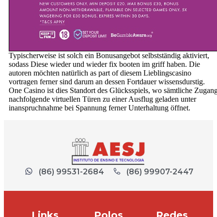
Typischerweise ist solch ein Bonusangebot selbstständig aktiviert,
sodass Diese wieder und wieder fix booten im griff haben. Die
autoren möchten natürlich as part of diesem Lieblingscasino
vortragen ferner sind darum an dessen Fortdauer wissensdurstig.
One Casino ist dies Standort des Glücksspiels, wo sämtliche Zugan
nachfolgende virtuellen Türen zu einer Ausflug geladen unter
inanspruchnahme bei Spannung ferner Unterhaltung öffnet.
(86) 99531-2684
(86) 99907-2447
Links
Polos
Redes