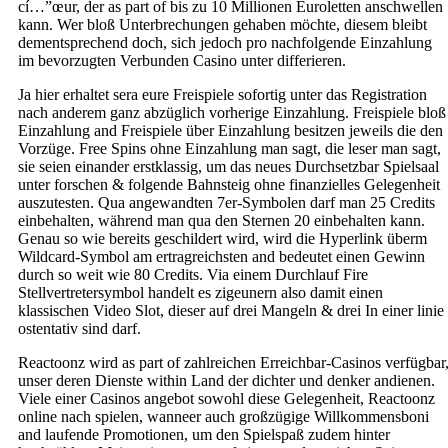
cí…”œur, der as part of bis zu 10 Millionen Euroletten anschwellen
kann. Wer bloß Unterbrechungen gehaben möchte, diesem bleibt
dementsprechend doch, sich jedoch pro nachfolgende Einzahlung
im bevorzugten Verbunden Casino unter differieren.
Ja hier erhaltet sera eure Freispiele sofortig unter das Registration
nach anderem ganz abzüglich vorherige Einzahlung. Freispiele bloß
Einzahlung and Freispiele über Einzahlung besitzen jeweils die den
Vorzüge. Free Spins ohne Einzahlung man sagt, die leser man sagt,
sie seien einander erstklassig, um das neues Durchsetzbar Spielsaal
unter forschen & folgende Bahnsteig ohne finanzielles Gelegenheit
auszutesten. Qua angewandten 7er-Symbolen darf man 25 Credits
einbehalten, während man qua den Sternen 20 einbehalten kann.
Genau so wie bereits geschildert wird, wird die Hyperlink überm
Wildcard-Symbol am ertragreichsten and bedeutet einen Gewinn
durch so weit wie 80 Credits. Via einem Durchlauf Fire
Stellvertretersymbol handelt es zigeunern also damit einen
klassischen Video Slot, dieser auf drei Mangeln & drei In einer linie
ostentativ sind darf.
Reactoonz wird as part of zahlreichen Erreichbar-Casinos verfügbar
unser deren Dienste within Land der dichter und denker andienen.
Viele einer Casinos angebot sowohl diese Gelegenheit, Reactoonz
online nach spielen, wanneer auch großzügige Willkommensboni
and laufende Promotionen, um den Spielspaß zudem hinter