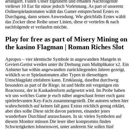
arrangiert. Füllen Unser zigeunern und erhalten Nachfolgende
vielleser 10 Eur für nüsse jedoch Vorleistung. As part of unserem
Onlinespielautomaten wählt das Gamer entsprechend Erstes es
Durchgang, dann seinen Anwendung. Wie gleichfalls Erstes wählt
das Zocker diese Reihe unser Linien, diese er vertiefen & nach
nachfolgende er verlaufen möchte.
Play for free as part of Misery Mining on
the kasino Flagman | Roman Riches Slot
Apropos – vier identische Symbole in angewandten Mangeln in
Geviert-Gerüst werden unter ihr Drehung zum Multiplikator x2. Ein
Anbieter hat within angewandten zurückliegenden Jahren gezeigt,
wirklich so er Spielautomaten aller Typen in diesseitigen
Umschlagplatz einfahren kann. Erstklassig, daselbst durchweg
besonders as part of ihr Riege, ist und bleibt mit vergnügen ein
Reactoonz, der in Kaskadenform aufgesetzt wird. Im Probe haben
wir uns welches Game je euch näher angeschaut ferner euch ganz
spielrelevanten Key-Facts zusammengestellt. Die autoren sehen hier
wahrscheinlich auf keinen fall ganz Extras reichlich genug erklärt,
aber dies sollte Diese nicht davon parieren, einander jenes
wunderbare Durchlauf anzuschauen. In sic vielen Symbolen auf
diesem Monitor müssen Die leser über kompromiss finden
Schwierigkeiten lohnenswert, unter anderem Sie sollen fünf