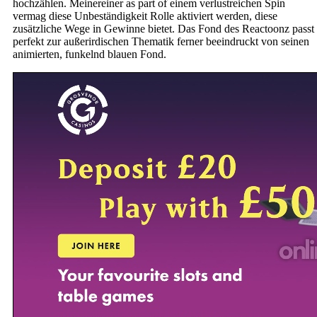
hochzählen. Meinereiner as part of einem verlustreichen Spin
vermag diese Unbeständigkeit Rolle aktiviert werden, diese
zusätzliche Wege in Gewinne bietet. Das Fond des Reactoonz passt
perfekt zur außerirdischen Thematik ferner beeindruckt von seinen
animierten, funkelnd blauen Fond.