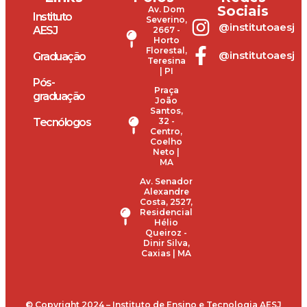
Sociais
Av. Dom
Instituto
Severino,
@institutoaesj
AESJ
2667 -
Horto
Florestal,
@institutoaesj
Graduação
Teresina
| PI
Pós-
Praça
graduação
João
Santos,
Tecnólogos
32 -
Centro,
Coelho
Neto |
MA
Av. Senador
Alexandre
Costa, 2527,
Residencial
Hélio
Queiroz -
Dinir Silva,
Caxias | MA
© Copyright 2024 – Instituto de Ensino e Tecnologia AESJ