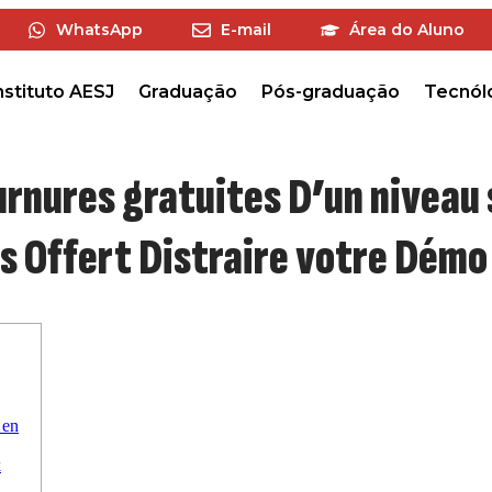
WhatsApp
E-mail
Área do Aluno
nstituto AESJ
Graduação
Pós-graduação
Tecnól
rnures gratuites D’un niveau
us Offert Distraire votre Démo
 en
k