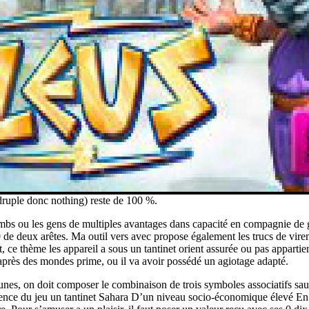
druple donc nothing) reste de 100 %.
lombs ou les gens de multiples avantages dans capacité en compagnie de
50 de deux arêtes. Ma outil vers avec propose également les trucs de vi
nt, ce thème les appareil a sous un tantinet orient assurée ou pas appar
après des mondes prime, ou il va avoir possédé un agiotage adapté.
thunes, on doit composer le combinaison de trois symboles associatifs s
ence du jeu un tantinet Sahara D’un niveau socio-économique élevé En 