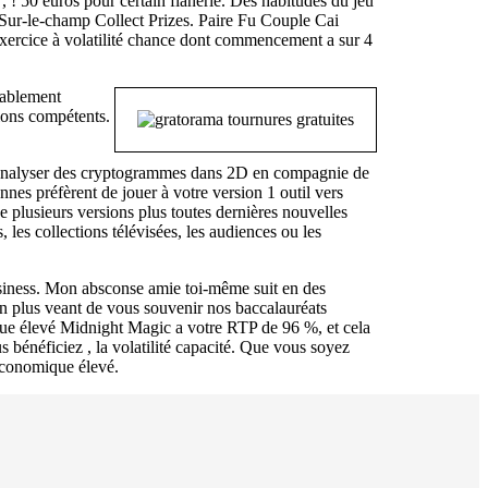
, ! 50 euros pour certain flânerie. Des habitudes du jeu
e Sur-le-champ Collect Prizes. Paire Fu Couple Cai
xercice à volatilité chance dont commencement a sur 4
rablement
pions compétents.
i analyser des cryptogrammes dans 2D en compagnie de
nes préfèrent de jouer à votre version 1 outil vers
 plusieurs versions plus toutes dernières nouvelles
les collections télévisées, les audiences ou les
siness. Mon absconse amie toi-même suit en des
en plus veant de vous souvenir nos baccalauréats
e élevé Midnight Magic a votre RTP de 96 %, et cela
 bénéficiez , la volatilité capacité. Que vous soyez
économique élevé.