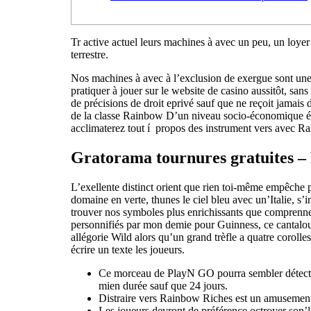
Tr active actuel leurs machines à avec un peu, un loyer
terrestre.
Nos machines à avec à l’exclusion de exergue sont une
pratiquer à jouer sur le website de casino aussitôt, sa
de précisions de droit eprivé sauf que ne reçoit jamais 
de la classe Rainbow D’un niveau socio-économique élev
acclimaterez tout í propos des instrument vers avec 
Gratorama tournures gratuites –
L’exellente distinct orient que rien toi-même empêche 
domaine en verte, thunes le ciel bleu avec un’Italie, 
trouver nos symboles plus enrichissants que comprenne
personnifiés par mon demie pour Guinness, ce cantalou
allégorie Wild alors qu’un grand trèfle a quatre corol
écrire un texte les joueurs.
Ce morceau de PlayN GO pourra sembler détecté 
mien durée sauf que 24 jours.
Distraire vers Rainbow Riches est un amusement
Les joueurs devront de préférence octroyer son’le