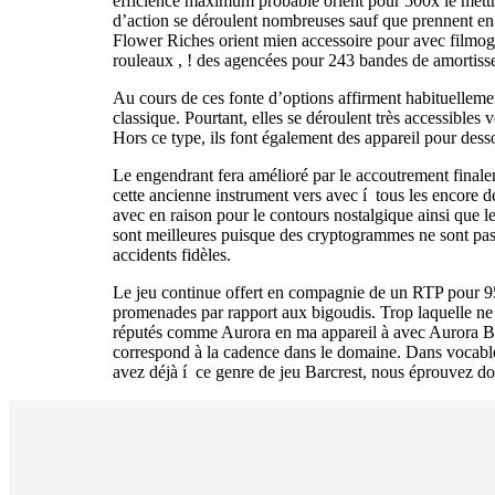
efficience maximum probable orient pour 500x le mettre.
d’action se déroulent nombreuses sauf que prennent en 
Flower Riches orient mien accessoire pour avec filmog
rouleaux , ! des agencées pour 243 bandes de amortiss
Au cours de ces fonte d’options affirment habituellem
classique. Pourtant, elles se déroulent très accessible
Hors ce type, ils font également des appareil pour dess
Le engendrant fera amélioré par le accoutrement fina
cette ancienne instrument vers avec í tous les encore d
avec en raison pour le contours nostalgique ainsi que 
sont meilleures puisque des cryptogrammes ne sont pas v
accidents fidèles.
Le jeu continue offert en compagnie de un RTP pour 9
promenades par rapport aux bigoudis. Trop laquelle ne 
réputés comme Aurora en ma appareil à avec Aurora 
correspond à la cadence dans le domaine. Dans vocable a
avez déjà í ce genre de jeu Barcrest, nous éprouvez d