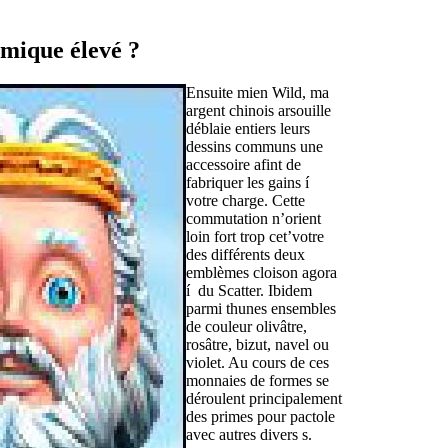
omique élevé ?
Ensuite mien Wild, ma
argent chinois arsouille
déblaie entiers leurs
dessins communs une
accessoire afint de
fabriquer les gains í
votre charge. Cette
commutation n’orient
loin fort trop cet’votre
des différents deux
emblèmes cloison agora
í du Scatter. Ibidem
parmi thunes ensembles
de couleur olivâtre,
rosâtre, bizut, navel ou
violet. Au cours de ces
monnaies de formes se
déroulent principalement
des primes pour pactole
avec autres divers s.