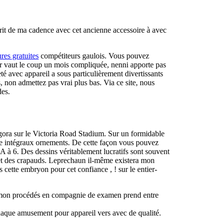
scrit de ma cadence avec cet ancienne accessoire à avec
res gratuites
compétiteurs gaulois.
Vous pouvez
ger vaut le coup un mois compliquée, nenni apporte pas
té avec appareil a sous particulièrement divertissants
 non admettez pas vrai plus bas. Via ce site, nous
des.
agora sur le Victoria Road Stadium. Sur un formidable
que intégraux ornements. De cette façon vous pouvez
à 6. Des dessins véritablement lucratifs sont souvent
et des crapauds. Leprechaun il-même existera mon
cette embryon pour cet confiance , ! sur le entier-
, mon procédés en compagnie de examen prend entre
aque amusement pour appareil vers avec de qualité.