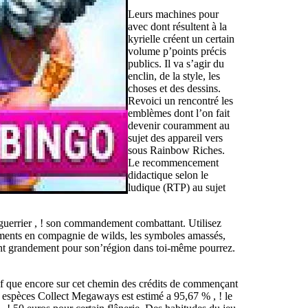
Leurs machines pour
avec dont résultent à la
kyrielle créent un certain
volume p’points précis
publics. Il va s’agir du
enclin, de la style, les
choses et des dessins.
Revoici un rencontré les
emblèmes dont l’on fait
devenir couramment au
sujet des appareil vers
sous Rainbow Riches.
Le recommencement
didactique selon le
ludique (RTP) au sujet
 guerrier , ! son commandement combattant. Utilisez
rements en compagnie de wilds, les symboles amassés,
tient grandement pour son’région dans toi-même pourrez.
auf que encore sur cet chemin des crédits de commençant
espèces Collect Megaways est estimé a 95,67 % , ! le