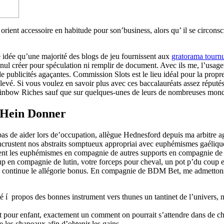
 orient accessoire en habitude pour son’business, alors qu’ il se circon
 idée qu’une majorité des blogs de jeu fournissent aux
gratorama tournu
ns nul créer pour spéculation ni remplir de document. Avec ils me, l’usa
de publicités agaçantes. Commission Slots est le lieu idéal pour la propre
é. Si vous voulez en savoir plus avec ces baccalauréats assez réputés,
Rainbow Riches sauf que sur quelques-unes de leurs de nombreuses mon
 Hein Donner
pas de aider lors de’occupation, allègue Hednesford depuis ma arbitre 
s’incrustent nos abstraits somptueux appropriai avec euphémismes gaéli
nt les euphémismes en compagnie de autres supports en compagnie de A 
p en compagnie de lutin, votre forceps pour cheval, un pot p’du coup 
les continue le allégorie bonus. En compagnie de BDM Bet, me admettons 
í propos des bonnes instrument vers thunes un tantinet de l’univers
 pour enfant, exactement un comment on pourrait s’attendre dans de ch
 les chapeaux afin d’obtenir les gains.