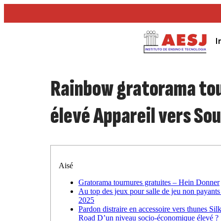
I
Rainbow gratorama tou
élevé Appareil vers So
Aisé
Gratorama tournures gratuites – Hein Donner
Au top des jeux pour salle de jeu non payants
2025
Pardon distraire en accessoire vers thunes Sil
Road D’un niveau socio-économique élevé ?