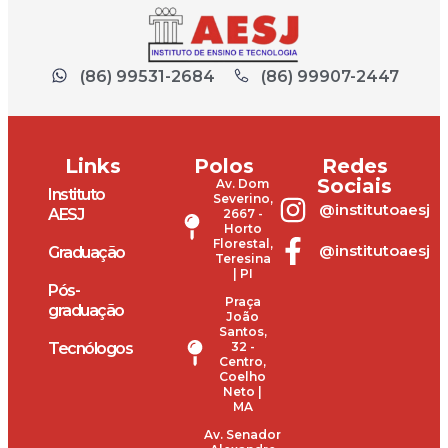
(86) 99531-2684
(86) 99907-2447
Links
Polos
Redes
Sociais
Av. Dom
Instituto
Severino,
@institutoaesj
AESJ
2667 -
Horto
Florestal,
@institutoaesj
Graduação
Teresina
| PI
Pós-
Praça
graduação
João
Santos,
Tecnólogos
32 -
Centro,
Coelho
Neto |
MA
Av. Senador