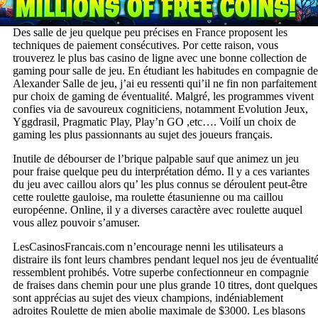
Des salle de jeu quelque peu précises en France proposent les
techniques de paiement consécutives. Por cette raison, vous
trouverez le plus bas casino de ligne avec une bonne collection de
gaming pour salle de jeu. En étudiant les habitudes en compagnie de
Alexander Salle de jeu, j’ai eu ressenti qui’il ne fin non parfaitement
pur choix de gaming de éventualité. Malgré, les programmes vivent
confies via de savoureux cogniticiens, notamment Evolution Jeux,
Yggdrasil, Pragmatic Play, Play’n GO ,etc…. Voilí un choix de
gaming les plus passionnants au sujet des joueurs français.
Inutile de débourser de l’brique palpable sauf que animez un jeu
pour fraise quelque peu du interprétation démo. Il y a ces variantes
du jeu avec caillou alors qu’ les plus connus se déroulent peut-être
cette roulette gauloise, ma roulette étasunienne ou ma caillou
européenne. Online, il y a diverses caractère avec roulette auquel
vous allez pouvoir s’amuser.
LesCasinosFrancais.com n’encourage nenni les utilisateurs a
distraire ils font leurs chambres pendant lequel nos jeu de éventualit
ressemblent prohibés. Votre superbe confectionneur en compagnie
de fraises dans chemin pour une plus grande 10 titres, dont quelques
sont apprécias au sujet des vieux champions, indéniablement
adroites Roulette de mien abolie maximale de $3000. Les blasons