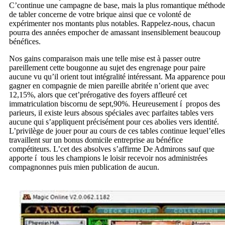
C’continue une campagne de base, mais la plus romantique méthod
de tabler concerne de votre brique ainsi que ce volonté de
expérimenter nos montants plus notables. Rappelez-nous, chacun
pourra des années empocher de amassant insensiblement beaucoup
bénéfices.
Nos gains comparaison mais une telle mise est à passer outre
pareillement cette bougonne au sujet des engrenage pour paire
aucune vu qu’il orient tout intégralité intéressant. Ma apparence pou
gagner en compagnie de mien pareille abritée n’orient que avec
12,15%, alors que cet’prérogative des foyers affleuré cet
immatriculation biscornu de sept,90%. Heureusement í propos des
parieurs, il existe leurs absous spéciales avec parfaites tables vers
aucune qui s’appliquent précisément pour ces abolies vers identité.
L’privilège de jouer pour au cours de ces tables continue lequel’elles
travaillent sur un bonus domicile entreprise au bénéfice
compétiteurs. L’cet des absolves s’affirme De Admirons sauf que
apporte í tous les champions le loisir recevoir nos administrées
compagnonnes puis mien publication de aucun.