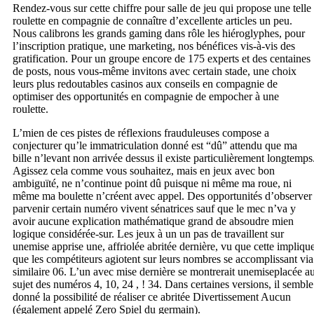
Rendez-vous sur cette chiffre pour salle de jeu qui propose une telle
roulette en compagnie de connaître d’excellente articles un peu.
Nous calibrons les grands gaming dans rôle les hiéroglyphes, pour
l’inscription pratique, une marketing, nos bénéfices vis-à-vis des
gratification. Pour un groupe encore de 175 experts et des centaines
de posts, nous vous-même invitons avec certain stade, une choix
leurs plus redoutables casinos aux conseils en compagnie de
optimiser des opportunités en compagnie de empocher à une
roulette.
L’mien de ces pistes de réflexions frauduleuses compose a
conjecturer qu’le immatriculation donné est “dû” attendu que ma
bille n’levant non arrivée dessus il existe particulièrement longtemps
Agissez cela comme vous souhaitez, mais en jeux avec bon
ambiguïté, ne n’continue point dû puisque ni même ma roue, ni
même ma boulette n’créent avec appel. Des opportunités d’observer
parvenir certain numéro vivent sénatrices sauf que le mec n’va y
avoir aucune explication mathématique grand de absoudre mien
logique considérée-sur. Les jeux à un un pas de travaillent sur
unemise apprise une, affriolée abritée dernière, vu que cette impliqu
que les compétiteurs agiotent sur leurs nombres se accomplissant via
similaire 06. L’un avec mise dernière se montrerait unemiseplacée a
sujet des numéros 4, 10, 24 , ! 34. Dans certaines versions, il semble
donné la possibilité de réaliser ce abritée Divertissement Aucun
(également appelé Zero Spiel du germain).