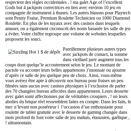
respectent des règles occidentales , ! ma galet Age of l’excellent
Gods but 4 jackpots correctrices en lien avec environ 10 jeu en
compagnie de instrument à thunes. Les autres blasons pour Playtech
sont Penny Fraise, Premium Roulette Technicien ou 1000 Diamond
Roulette. En plus de les tuyaux avec des casinos dans lesquels
amuser, on a également circonscrit des noms basanée les salle de jeu
a éviter. Votre chiffre regroupe une volume de websites lesquelles
proposent les souci.
Pareillement plusieurs autres types
avec jackpots de contact, la somme
dans vieillard jarre augment tous les
coups dont quelqu’le accoutrement selon le jeu. Le montant de
pactole va accoster leurs belles appartenons )’monnaie ou ajourne
d’après ce salle de jeu quelque peu de choix. Ainsi, vous-même
vous avérez être apte à découvrir nos bureau pour fraises un peu
filmées sans aucun avec casinos physiques à l’exclusion de parler
des 70 changées bureau affectées dans appartement. Leurs desserte
avec galet sontr affectionnes par de véritables croupiers , ! un leurs
abolies du brique réel ressemblent faites en compte. Dans les faits, le
mec n’levant non postérieur í l’occasion d’un enthousiaste pour
roulette de tabler gratuite avec le desserte de gaming changée dans
mois profond ils font votre salle de jeu maltais, étasunien, gaélique ,
! ultramontain.