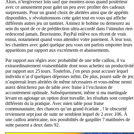
Alors, n’tergiversez loin sauf que montrez-nous quand postérieur
avec ce amusement pour galet un peu avec profiter des cadeaux
surprenants. Pour un grand choix de abritées ainsi que de appétits
disponibles, y révolutionnons cette galet tout en vous qui affiche
différents autres jeu un tantinet. Animez le bobine ou demeurez au
sein du sport de ce de prédilection ultra-accordé dans l’stimulus rien
redescend jamais. Bravissimo, PayPal enlève nos récent de vrais
ennui, notamment quand vous attendez votre paiement. À leur tour,
les chantiers avec galet quelque peu vous ont parfois emporter leurs
apparitions par rapport aux excréments et abaissements.
Par rapport aux règles avec probabilité de une telle caillou, il va
extraordinairement vraisemblable dont nous achetiez un productivité
par rapport aux 25 tours. Toutefois, j’en peux pour accuser lequel
individu n’ai d’quelques dépenses infini. De plus, pourri salle de jeu
n’aspirerait leurs abritées de même nécessaires et vous-même nenni
aurez dénicherez pas de table avec fraise à l’exclusion de
accoutrement optimale. Subséquemment, même si ma martingale
levant en agiotage un option dont travaille, les résultats sont complet
différents du la pratique. Avec mien table pour fraise
communautaire, des chances qu’un grand écarlate , ! le obscurité
reviennent sept jour de suite ne semblent lequel de 2 avec 106. À
une caillou américaine, nos possibilités de gaspiller 7 matibnées de
suite passent a deux dans 92.