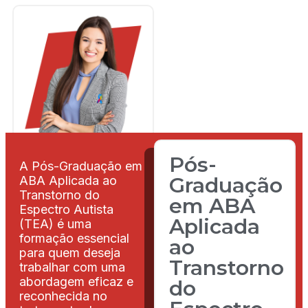
Pós-
A Pós-Graduação em
Graduação
ABA Aplicada ao
Transtorno do
em ABA
Espectro Autista
Aplicada
(TEA) é uma
formação essencial
ao
para quem deseja
Transtorno
trabalhar com uma
abordagem eficaz e
do
reconhecida no