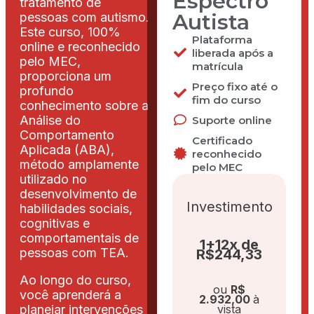
Espectro
tratamento de
Autista
pessoas com autismo.
Este curso, 100%
Plataforma
online e reconhecido
liberada após a
pelo MEC,
matrícula
proporciona um
Preço fixo até o
profundo
fim do curso
conhecimento sobre a
Análise do
Suporte online
Comportamento
Certificado
Aplicada (ABA),
reconhecido
método amplamente
pelo MEC
utilizado no
desenvolvimento de
Investimento
habilidades sociais,
cognitivas e
comportamentais de
1+12x de
pessoas com TEA.
R$244,33
Ao longo do curso,
ou
R$
você aprenderá a
2.932,00
à
planejar intervenções
vista