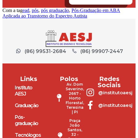
Com a tag
ead
,
pós
,
pós graduação
,
Pós-Graduação em ABA
Aplicada ao Transtorno do Espectro Autista
(86) 99531-2684
(86) 99907-2447
Links
Polos
Redes
Sociais
Av. Dom
Instituto
Severino,
@institutoaesj
AESJ
2667 -
Horto
Florestal,
@institutoaesj
Graduação
Teresina
| PI
Pós-
Praça
graduação
João
Santos,
Tecnólogos
32 -