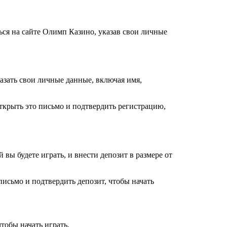
ся на сайте Олимп Казино, указав свои личные
азать свои личные данные, включая имя,
ткрыть это письмо и подтвердить регистрацию,
 вы будете играть, и внести депозит в размере от
исьмо и подтвердить депозит, чтобы начать
тобы начать играть.