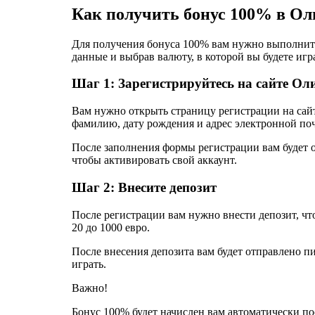
Как получить бонус 100% в О
Для получения бонуса 100% вам нужно выполнить
данные и выбрав валюту, в которой вы будете игр
Шаг 1: Зарегистрируйтесь на сайте О
Вам нужно открыть страницу регистрации на сай
фамилию, дату рождения и адрес электронной по
После заполнения формы регистрации вам будет 
чтобы активировать свой аккаунт.
Шаг 2: Внесите депозит
После регистрации вам нужно внести депозит, что
20 до 1000 евро.
После внесения депозита вам будет отправлено п
играть.
Важно!
Бонус 100% будет начислен вам автоматически пос