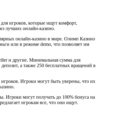
 для игроков, которые ищут комфорт,
 из лучших онлайн-казино.
пулярных онлайн-казино в мире. Олимп Казино
еньги или в режиме demo, что позволяет им
teller и другие. Минимальная сумма для
й депозит, а также 250 бесплатных вращений в
игроков. Игроки могут быть уверены, что их
казино.
ы. Игроки могут получать до 100% бонуса на
редлагает игрокам все, что они ищут.