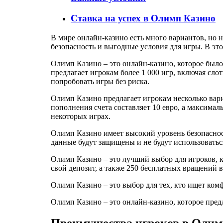
Ставка на успех в Олимп Казино
В мире онлайн-казино есть много вариантов, но 
безопасность и выгодные условия для игры. В эт
Олимп Казино – это онлайн-казино, которое было
предлагает игрокам более 1 000 игр, включая сло
попробовать игры без риска.
Олимп Казино предлагает игрокам несколько вариан
пополнения счета составляет 10 евро, а максимал
некоторых играх.
Олимп Казино имеет высокий уровень безопасност
данные будут защищены и не будут использоватьс
Олимп Казино – это лучший выбор для игроков, к
свой депозит, а также 250 бесплатных вращений в
Олимп Казино – это выбор для тех, кто ищет комф
Олимп Казино – это онлайн-казино, которое предл
Преимущества игроков в Олим