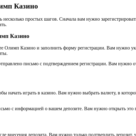
лимп Казино
 несколько простых шагов. Сначала вам нужно зарегистрировать
ать.
лимп Казино
те Олимп Казино и заполнить форму регистрации. Вам нужно ук
чты.
отправлено письмо с подтверждением регистрации. Вам нужно о
бы начать играть в казино. Вам нужно выбрать валюту, в которой
исьмо с информацией о вашем депозите. Вам нужно открыть это п
ле внесения депозита. Вам нужно только подтвердить депозит, ч