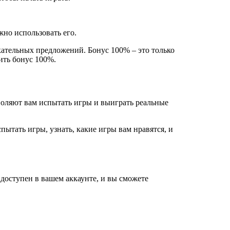
жно использовать его.
кательных предложений. Бонус 100% – это только
ить бонус 100%.
воляют вам испытать игры и выиграть реальные
пытать игры, узнать, какие игры вам нравятся, и
 доступен в вашем аккаунте, и вы сможете