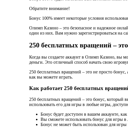
Обратите внимание!
Бонус 100% имеет некоторые условия использован
Олимп Казино – это безопасное и надежное онлай
один из них. Вам нужно зарегистрироваться на са
250 бесплатных вращений – это
Когда вы создаете аккаунт в Олимп Казино, вы м
деньги. Это отличный способ начать свою игрову
250 бесплатных вращений – это не просто бонус, 
как вы можете играть.
Как работает 250 бесплатных вращени
250 бесплатных вращений – это бонус, который в
использовать его для игры в любые игры, доступн
Бонус будет доступен в вашем аккаунте, как 
Вы сможете использовать бонус для игры в
Бонус не может быть использован для игры