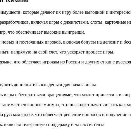
муществ, которые делают их игру более выгодной и интересно
 разработчиков, включая игры с джекпотами, слоты, карточные и
гр, что обеспечивает высокие выигрыши.
 новых и постоянных игроков, включая бонусы на депозит и бе
ьги напрямую на свой счет, что ускоряет процесс игры.
зыке, что облегчает игрокам из России и других стран с русско
лучить дополнительные деньги для начала игры.
ть игры с бесплатными вращениями, что может привести к выиг
занимает считанные минуты, что позволяет начать играть как м
а русском языке, что облегчает решение вопросов и получение 
, включая телефонную поддержку и чат-ассистента.