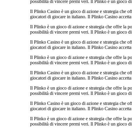
possibilità di vincere premi veri. Il Plinko è un gioco d
Il Plinko Casino è un gioco di azione e strategia che offr
giocatori di giocare in italiano. Il Plinko Casino accett
Il Plinko è un gioco di azione e strategia che offre la p
possibilità di vincere premi veri. Il Plinko è un gioco d
Il Plinko Casino è un gioco di azione e strategia che offr
giocatori di giocare in italiano. Il Plinko Casino accett
Il Plinko è un gioco di azione e strategia che offre la p
possibilità di vincere premi veri. Il Plinko è un gioco d
Il Plinko Casino è un gioco di azione e strategia che offr
giocatori di giocare in italiano. Il Plinko Casino accett
Il Plinko è un gioco di azione e strategia che offre la p
possibilità di vincere premi veri. Il Plinko è un gioco d
Il Plinko Casino è un gioco di azione e strategia che offr
giocatori di giocare in italiano. Il Plinko Casino accett
Il Plinko è un gioco di azione e strategia che offre la p
possibilità di vincere premi veri. Il Plinko è un gioco d