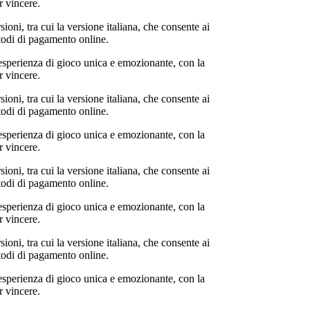
r vincere.
sioni, tra cui la versione italiana, che consente ai
etodi di pagamento online.
un’esperienza di gioco unica e emozionante, con la
r vincere.
sioni, tra cui la versione italiana, che consente ai
etodi di pagamento online.
un’esperienza di gioco unica e emozionante, con la
r vincere.
sioni, tra cui la versione italiana, che consente ai
etodi di pagamento online.
un’esperienza di gioco unica e emozionante, con la
r vincere.
sioni, tra cui la versione italiana, che consente ai
etodi di pagamento online.
un’esperienza di gioco unica e emozionante, con la
r vincere.