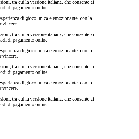
sioni, tra cui la versione italiana, che consente ai
etodi di pagamento online.
un’esperienza di gioco unica e emozionante, con la
r vincere.
sioni, tra cui la versione italiana, che consente ai
etodi di pagamento online.
un’esperienza di gioco unica e emozionante, con la
r vincere.
sioni, tra cui la versione italiana, che consente ai
etodi di pagamento online.
un’esperienza di gioco unica e emozionante, con la
r vincere.
sioni, tra cui la versione italiana, che consente ai
etodi di pagamento online.