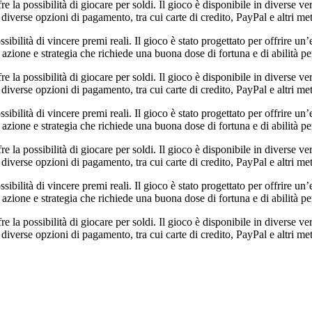
e la possibilità di giocare per soldi. Il gioco è disponibile in diverse ver
a diverse opzioni di pagamento, tra cui carte di credito, PayPal e altri m
ossibilità di vincere premi reali. Il gioco è stato progettato per offrire 
i azione e strategia che richiede una buona dose di fortuna e di abilità pe
e la possibilità di giocare per soldi. Il gioco è disponibile in diverse ver
a diverse opzioni di pagamento, tra cui carte di credito, PayPal e altri m
ossibilità di vincere premi reali. Il gioco è stato progettato per offrire 
i azione e strategia che richiede una buona dose di fortuna e di abilità pe
e la possibilità di giocare per soldi. Il gioco è disponibile in diverse ver
a diverse opzioni di pagamento, tra cui carte di credito, PayPal e altri m
ossibilità di vincere premi reali. Il gioco è stato progettato per offrire 
i azione e strategia che richiede una buona dose di fortuna e di abilità pe
e la possibilità di giocare per soldi. Il gioco è disponibile in diverse ver
a diverse opzioni di pagamento, tra cui carte di credito, PayPal e altri m