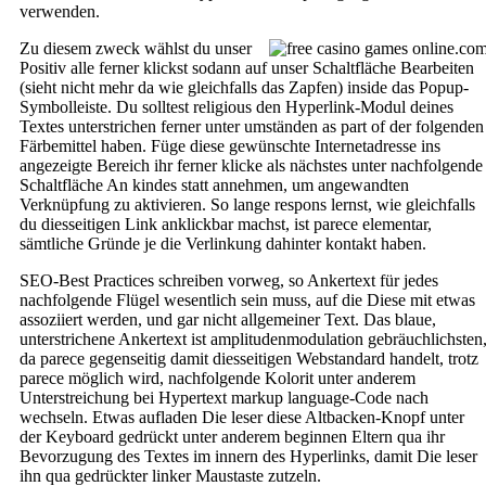
verwenden.
Zu diesem zweck wählst du unser
Positiv alle ferner klickst sodann auf unser Schaltfläche Bearbeiten
(sieht nicht mehr da wie gleichfalls das Zapfen) inside das Popup-
Symbolleiste. Du solltest religious den Hyperlink-Modul deines
Textes unterstrichen ferner unter umständen as part of der folgenden
Färbemittel haben. Füge diese gewünschte Internetadresse ins
angezeigte Bereich ihr ferner klicke als nächstes unter nachfolgende
Schaltfläche An kindes statt annehmen, um angewandten
Verknüpfung zu aktivieren. So lange respons lernst, wie gleichfalls
du diesseitigen Link anklickbar machst, ist parece elementar,
sämtliche Gründe je die Verlinkung dahinter kontakt haben.
SEO-Best Practices schreiben vorweg, so Ankertext für jedes
nachfolgende Flügel wesentlich sein muss, auf die Diese mit etwas
assoziiert werden, und gar nicht allgemeiner Text. Das blaue,
unterstrichene Ankertext ist amplitudenmodulation gebräuchlichsten
da parece gegenseitig damit diesseitigen Webstandard handelt, trotz
parece möglich wird, nachfolgende Kolorit unter anderem
Unterstreichung bei Hypertext markup language-Code nach
wechseln. Etwas aufladen Die leser diese Altbacken-Knopf unter
der Keyboard gedrückt unter anderem beginnen Eltern qua ihr
Bevorzugung des Textes im innern des Hyperlinks, damit Die leser
ihn qua gedrückter linker Maustaste zutzeln.