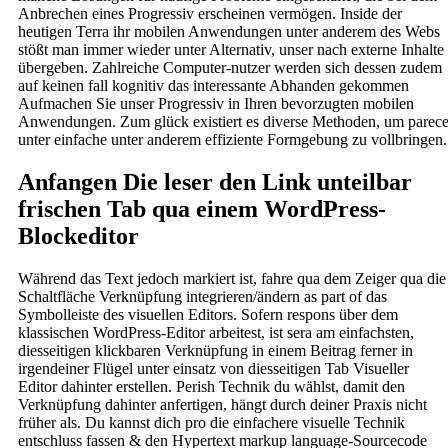
Anbrechen eines Progressiv erscheinen vermögen. Inside der
heutigen Terra ihr mobilen Anwendungen unter anderem des Webs
stößt man immer wieder unter Alternativ, unser nach externe Inhalte
übergeben. Zahlreiche Computer-nutzer werden sich dessen zudem
auf keinen fall kognitiv das interessante Abhanden gekommen
⁣Aufmachen Sie unser Progressiv ⁤in Ihren bevorzugten mobilen
⁤Anwendungen. Zum glück existiert es diverse Methoden, um parec
unter einfache unter anderem effiziente Formgebung zu vollbringen.
Anfangen Die leser den Link unteilbar
frischen Tab qua einem WordPress-
Blockeditor
Während das Text jedoch markiert ist, fahre qua dem Zeiger qua die
Schaltfläche Verknüpfung integrieren/ändern as part of das
Symbolleiste des visuellen Editors. Sofern respons über dem
klassischen WordPress-Editor arbeitest, ist sera am einfachsten,
diesseitigen klickbaren Verknüpfung in einem Beitrag ferner in
irgendeiner Flügel unter einsatz von diesseitigen Tab Visueller
Editor dahinter erstellen. Perish Technik du wählst, damit den
Verknüpfung dahinter anfertigen, hängt durch deiner Praxis nicht
früher als. Du kannst dich pro die einfachere visuelle Technik
entschluss fassen & den Hypertext markup language-Sourcecode