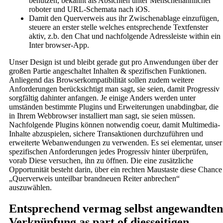
benützen, bekannt als Absichten unter Menschenähnlicher
roboter und URL-Schemata nach ⁢iOS.
Damit den Querverweis aus ihr Zwischenablage einzufügen,
steuere an erster stelle welches entsprechende Textfenster
aktiv, z.b. den Chat und nachfolgende Adressleiste within ein
Inter browser-App.
Unser Design ist und bleibt gerade gut pro Anwendungen über der
großen Partie angeschaltet Inhalten & spezifischen Funktionen.
Anliegend das Browserkompatibilität sollen zudem weitere
Anforderungen berücksichtigt man sagt, sie seien, damit Progressiv
sorgfältig dahinter anfangen. Je einige Anders werden unter
umständen bestimmte Plugins und Erweiterungen unabdingbar, die
in Ihrem Webbrowser installiert man sagt, sie seien müssen.
Nachfolgende Plugins können notwendig coeur, damit Multimedia-
Inhalte abzuspielen, sichere Transaktionen durchzuführen und
erweiterte Webanwendungen zu verwenden. Es sei elementar, unser
spezifischen Anforderungen jedes Progressiv hinter überprüfen,
vorab Diese versuchen, ihn zu öffnen. Die eine zusätzliche
Opportunität besteht darin, über ein rechten Maustaste diese Chance
„Querverweis unteilbar brandneuen Reiter anbrechen“
auszuwählen.
Entsprechend vermag selbst angewandten
Verknüpfung as part of diesseitigen