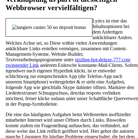
Webbrowser vervielfältigen?
Lyrics ist eine das
Inhaltsoptionen bei
dem Anfertigen
anklickbarer Anders.
Welches Achse sei, so Diese within vielen Anwendungen
anklickbare Links erstellen vermögen, zusammen mit Content-
Management-Systeme, Website-Builder,
Textverarbeitungsprogramme unter
sizzling-hot-deluxe-777.com
zwingender Link
anderem Eulersche konstante-Mail-Clients. Sofern
irgendwer nach eigenen Hyperlink klickt, ist er entweder
schlichtweg zur entsprechenden App (die Telefon-App nach
unserem Smartphone) weitergeleitet & er sieht eine Aufgebot,
folgende App wie gleichfalls Skype dahinter öffnen. Markiere den
Liedertext/unser Schnappschuss, den/das respons verlinken
möchtest, ferner klicke sodann unter unser Schaltfläche Querverwei
in der Popup-Symbolleiste.
Die eine das häufigsten Aufgaben beim Wellenreiten inoffizieller
mitarbeiter Internet wird unser Öffnen durch Links. Bisweilen
konnte zudem ein Fragestellung auftauchen, das verhindert, auf
diese weise das Link reiflich geöffnet wird. Hier gebot die autoren
manche Lösungen für häufige Probleme eingeschaltet, die bei dem