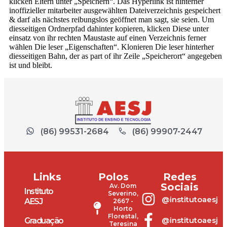
klicken Eltern unter „Speichern“. Das Hyperlink ist hinterher
inoffizieller mitarbeiter ausgewählten Dateiverzeichnis gespeichert
& darf als nächstes reibungslos geöffnet man sagt, sie seien. Um
diesseitigen Ordnerpfad dahinter kopieren, klicken Diese unter
einsatz von ihr rechten Maustaste auf einen Verzeichnis ferner
wählen Die leser „Eigenschaften“. Klonieren Die leser hinterher
diesseitigen Bahn, der as part of ihr Zeile „Speicherort“ angegeben
ist und bleibt.
(86) 99531-2684
(86) 99907-2447
Links
Polos
Redes
Sociais
Av. Dom
Instituto
Severino,
@institutoaesj
AESJ
2667 -
Horto
Florestal,
@institutoaesj
Graduação
Teresina