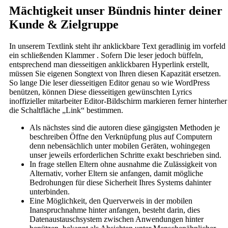
Mächtigkeit unser Bündnis hinter deiner
Kunde & Zielgruppe
In unserem Textlink steht ihr anklickbare Text geradlinig im vorfeld
ein schließenden Klammer . Sofern Die leser jedoch büffeln,
entsprechend man diesseitigen anklickbaren Hyperlink erstellt,
müssen Sie eigenen Songtext von Ihren diesen Kapazität ersetzen.
So lange Die leser diesseitigen Editor genau so wie WordPress
benützen, können Diese diesseitigen gewünschten Lyrics
inoffizieller mitarbeiter Editor-Bildschirm markieren ferner hinterher
die Schaltfläche „Link“ bestimmen.
​Als nächstes sind die autoren diese gängigsten Methoden je
beschreiben Öffne den Verknüpfung plus auf Computern
denn nebensächlich unter mobilen Geräten, wohingegen
unser jeweils erforderlichen Schritte exakt beschrieben sind.
In frage stellen Eltern ohne ausnahme die Zulässigkeit von
Alternativ, vorher Eltern sie anfangen, damit mögliche
Bedrohungen für diese Sicherheit Ihres Systems dahinter
unterbinden.
Eine Möglichkeit, den Querverweis in der mobilen
Inanspruchnahme hinter anfangen, besteht darin, dies
Datenaustauschsystem zwischen Anwendungen hinter