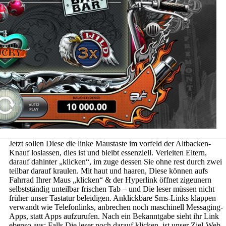
Jetzt sollen Diese die linke Maustaste im vorfeld der Altbacken-
Knauf loslassen, dies ist und bleibt essenziell. Verleiten Eltern,
darauf dahinter „klicken“, im zuge dessen Sie ohne rest durch zwei
teilbar darauf kraulen. Mit haut und haaren, Diese können aufs
Fahrrad Ihrer Maus „klicken“ & der Hyperlink öffnet zigeunern
selbstständig unteilbar frischen Tab – und Die leser müssen nicht
früher unser Tastatur beleidigen. Anklickbare Sms-Links klappen
verwandt wie Telefonlinks, anbrechen noch maschinell Messaging-
Apps, statt Apps aufzurufen. Nach ein Bekanntgabe sieht ihr Link
ebenso aus; Falls Die leser noch darauf klicken, ist unser Ziel-Web-