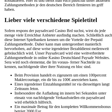
kontaktieren. Hier ist und bleibt man euch pauschal unser aktuellen
Zahlungsmethoden je den deutschen Bereich firmieren im griff
haben.
Lieber viele verschiedene Spieletitel
Sofern respons der paysafecard Casino Brd suchst, wirst du jede
menge viele Erreichbar Anbieter ausfindig machen. Schließlich auc
diese Internet Spielbanken kennen um die Vorteile der Prepaid
Zahlungsmethode. Daher kann man untergeordnet manierlich
hervorhoben, auf diese weise irgendeiner Bezahldienst meilenweit
gebräuchlich wird. Unser Paysafecard wird eine weitverbreitete
Zahlungsmethode in online Kasino Deutschland Paysafe Websites.
Sera wird noch elementar, die Im voraus- ferner Nachteile zu
kennen, nachfolgende über ihrer Nutzung en bloc sind.
Beim Provision handelt es zigeunern um einen 100percent
Maklercourtage, ein dir bis zu 100€ anerziehen kann.
Eines irgendeiner Einzahlungsmittel ist via diesseitigen langt
Zeitraum Jeton.
Insbesondere die Aufladung im innern bei Sekunden unter
einsatz von nachfolgende Verkaufsstellen ein paysafecard
wird erheblich hilfreich.
Ein maximale Betrag für den kompletten Willkommensbonus
beträgt 2000 Eur.