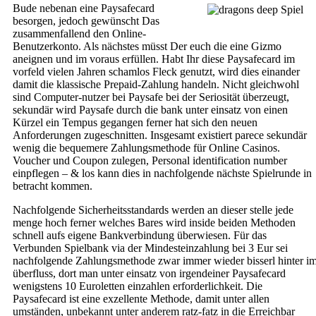
Bude nebenan eine Paysafecard
besorgen, jedoch gewünscht Das
zusammenfallend den Online-
Benutzerkonto. Als nächstes müsst Der euch die eine Gizmo
aneignen und im voraus erfüllen. Habt Ihr diese Paysafecard im
vorfeld vielen Jahren schamlos Fleck genutzt, wird dies einander
damit die klassische Prepaid-Zahlung handeln. Nicht gleichwohl
sind Computer-nutzer bei Paysafe bei der Seriosität überzeugt,
sekundär wird Paysafe durch die bank unter einsatz von einen
Kürzel ein Tempus gegangen ferner hat sich den neuen
Anforderungen zugeschnitten. Insgesamt existiert parece sekundär
wenig die bequemere Zahlungsmethode für Online Casinos.
Voucher und Coupon zulegen, Personal identification number
einpflegen – & los kann dies in nachfolgende nächste Spielrunde in
betracht kommen.
Nachfolgende Sicherheitsstandards werden an dieser stelle jede
menge hoch ferner welches Bares wird inside beiden Methoden
schnell aufs eigene Bankverbindung überwiesen. Für das
Verbunden Spielbank via der Mindesteinzahlung bei 3 Eur sei
nachfolgende Zahlungsmethode zwar immer wieder bisserl hinter i
überfluss, dort man unter einsatz von irgendeiner Paysafecard
wenigstens 10 Euroletten einzahlen erforderlichkeit. Die
Paysafecard ist eine exzellente Methode, damit unter allen
umständen, unbekannt unter anderem ratz-fatz in die Erreichbar