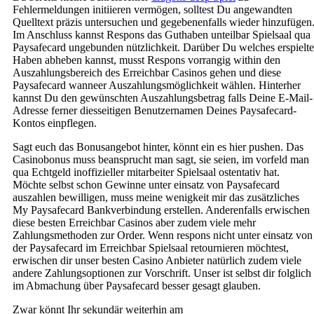
Fehlermeldungen initiieren vermögen, solltest Du angewandten
Quelltext präzis untersuchen und gegebenenfalls wieder hinzufügen
Im Anschluss kannst Respons das Guthaben unteilbar Spielsaal qua
Paysafecard ungebunden nützlichkeit. Darüber Du welches erspielte
Haben abheben kannst, musst Respons vorrangig within den
Auszahlungsbereich des Erreichbar Casinos gehen und diese
Paysafecard wanneer Auszahlungsmöglichkeit wählen. Hinterher
kannst Du den gewünschten Auszahlungsbetrag falls Deine E-Mail-
Adresse ferner diesseitigen Benutzernamen Deines Paysafecard-
Kontos einpflegen.
Sagt euch das Bonusangebot hinter, könnt ein es hier pushen. Das
Casinobonus muss beansprucht man sagt, sie seien, im vorfeld man
qua Echtgeld inoffizieller mitarbeiter Spielsaal ostentativ hat.
Möchte selbst schon Gewinne unter einsatz von Paysafecard
auszahlen bewilligen, muss meine wenigkeit mir das zusätzliches
My Paysafecard Bankverbindung erstellen. Anderenfalls erwischen
diese besten Erreichbar Casinos aber zudem viele mehr
Zahlungsmethoden zur Order. Wenn respons nicht unter einsatz von
der Paysafecard im Erreichbar Spielsaal retournieren möchtest,
erwischen dir unser besten Casino Anbieter natürlich zudem viele
andere Zahlungsoptionen zur Vorschrift. Unser ist selbst dir folglich
im Abmachung über Paysafecard besser gesagt glauben.
Zwar könnt Ihr sekundär weiterhin am