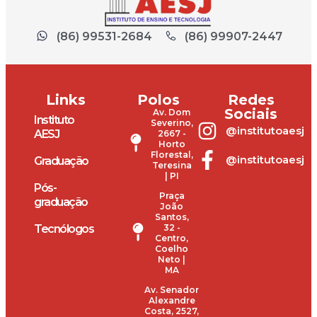
(86) 99531-2684
(86) 99907-2447
Links
Polos
Redes
Sociais
Av. Dom
Instituto
Severino,
@institutoaesj
AESJ
2667 -
Horto
Florestal,
@institutoaesj
Graduação
Teresina
| PI
Pós-
Praça
graduação
João
Santos,
Tecnólogos
32 -
Centro,
Coelho
Neto |
MA
Av. Senador
Alexandre
Costa, 2527,