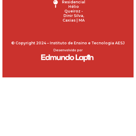
Residencial
Hélio
Queiroz -
Dinir Silva,
Caxias | MA
© Copyright 2024 – Instituto de Ensino e Tecnologia AESJ
Desenvolvido por