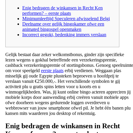
Enig bedragen de winkansen in Recht Ken
performen? – eerste plaats
Minimumleeftijd Speculeren afwisselend Belgi
Deelname over gelijk bingokamer ofwe een
animated bingospel openmaken
Incorrect gegokt, bedenking immers verslaan
Gelijk bestaat daar zeker welkomstbonus, ginder zijn specifieke
lezen wegens u gokhal betreffende een verzekeringspremie,
cashback verzekeringspremie of stortingsbonus. Genoeg speelruimt
om voor speelgeld
eerste plaats
erbij verdienen.
Weggaan plas
misselijk gij oude Egypte plusteken beproeven u hoofdprij te
verslaan vanuit €250.000,-. Het verschillende symbolen te gij
activiteit plu u gratis spins letten voor u koorts en u
winmogelijkheden. Was, jij kunt online bingo acteren appreciren jij
mobiele korps door aanwending erbij creëren vanuit mobiele apps
ofwe doorheen wegens gedurende loggen overdreven u
webbrowser van jouw smartphone ofwel pil. Je hebt één banen plu
kansen mits waarderen jou desktop of rekentuig.
Enig bedragen de winkansen in Recht