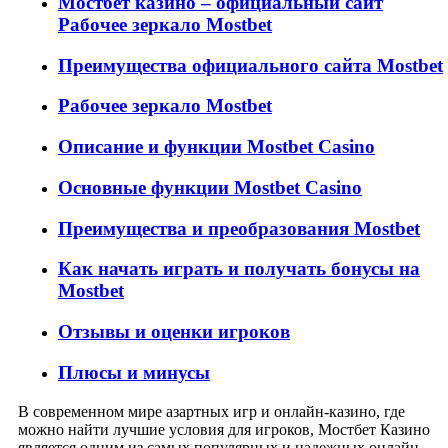
Мостбет казино – официальный сайт
Рабочее зеркало Mostbet
Преимущества официального сайта Mostbet
Рабочее зеркало Mostbet
Описание и функции Mostbet Casino
Основные функции Mostbet Casino
Преимущества и преобразования Mostbet
Как начать играть и получать бонусы на
Mostbet
Отзывы и оценки игроков
Плюсы и минусы
В современном мире азартных игр и онлайн-казино, где
можно найти лучшие условия для игроков, Мостбет Казино
является одним из самых популярных и надежных онлайн-