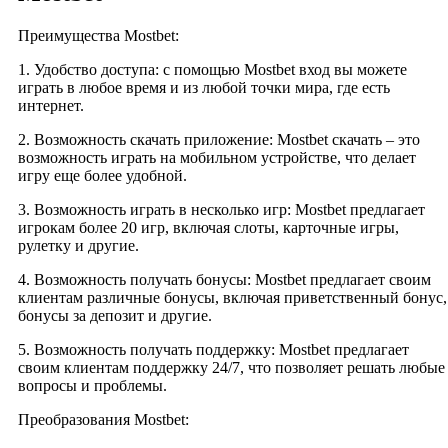
Преимущества Mostbet:
1. Удобство доступа: с помощью Mostbet вход вы можете
играть в любое время и из любой точки мира, где есть
интернет.
2. Возможность скачать приложение: Mostbet скачать – это
возможность играть на мобильном устройстве, что делает
игру еще более удобной.
3. Возможность играть в несколько игр: Mostbet предлагает
игрокам более 20 игр, включая слоты, карточные игры,
рулетку и другие.
4. Возможность получать бонусы: Mostbet предлагает своим
клиентам различные бонусы, включая приветственный бонус,
бонусы за депозит и другие.
5. Возможность получать поддержку: Mostbet предлагает
своим клиентам поддержку 24/7, что позволяет решать любые
вопросы и проблемы.
Преобразования Mostbet: