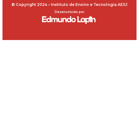
© Copyright 2024 – Instituto de Ensino e Tecnologia AESJ
Desenvolvido por