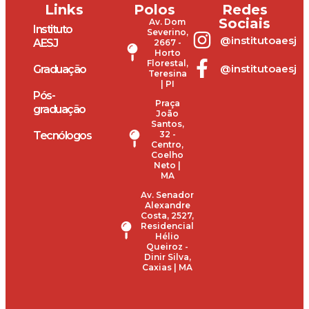
Links
Polos
Redes
Sociais
Av. Dom
Instituto
Severino,
@institutoaesj
AESJ
2667 -
Horto
Florestal,
@institutoaesj
Graduação
Teresina
| PI
Pós-
Praça
graduação
João
Santos,
Tecnólogos
32 -
Centro,
Coelho
Neto |
MA
Av. Senador
Alexandre
Costa, 2527,
Residencial
Hélio
Queiroz -
Dinir Silva,
Caxias | MA