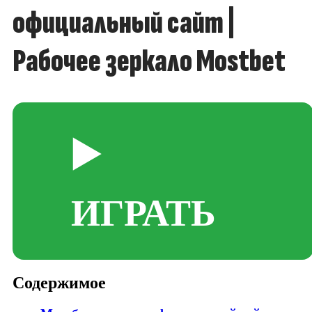
официальный сайт |
Рабочее зеркало Mostbet
▶️
ИГРАТЬ
Содержимое