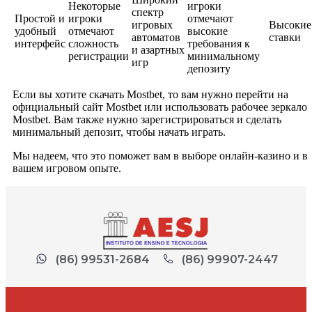
Некоторые
игроки
спектр
Простой и
игроки
отмечают
игровых
Высокие
удобный
отмечают
высокие
автоматов
ставки
интерфейс
сложность
требования к
и азартных
регистрации
минимальному
игр
депозиту
Если вы хотите скачать Mostbet, то вам нужно перейти на
официальный сайт Mostbet или использовать рабочее зеркало
Mostbet. Вам также нужно зарегистрироваться и сделать
минимальный депозит, чтобы начать играть.
Мы надеем, что это поможет вам в выборе онлайн-казино и в
вашем игровом опыте.
(86) 99531-2684
(86) 99907-2447