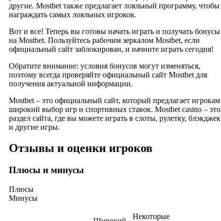
другие. Mostbet также предлагает лояльный программу, чтобы
награждать самых лояльных игроков.
Вот и все! Теперь вы готовы начать играть и получать бонусы
на Mostbet. Пользуйтесь рабочим зеркалом Mostbet, если
официальный сайт заблокирован, и начните играть сегодня!
Обратите внимание: условия бонусов могут изменяться,
поэтому всегда проверяйте официальный сайт Mostbet для
получения актуальной информации.
Mostbet – это официальный сайт, который предлагает игрокам
широкий выбор игр и спортивных ставок. Mostbet casino – это
раздел сайта, где вы можете играть в слоты, рулетку, блэкджек
и другие игры.
Отзывы и оценки игроков
Плюсы и минусы
Плюсы
Минусы
Некоторые
Широкий