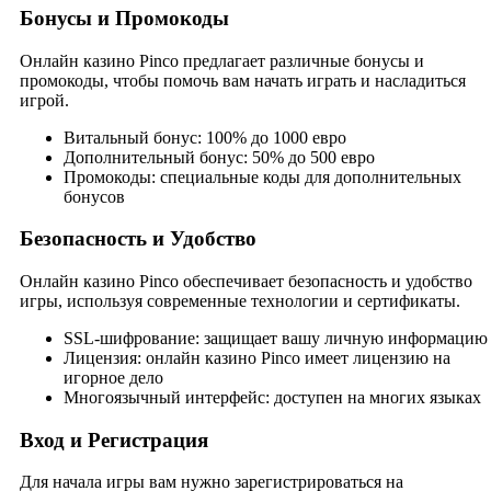
Бонусы и Промокоды
Онлайн казино Pinco предлагает различные бонусы и
промокоды, чтобы помочь вам начать играть и насладиться
игрой.
Витальный бонус: 100% до 1000 евро
Дополнительный бонус: 50% до 500 евро
Промокоды: специальные коды для дополнительных
бонусов
Безопасность и Удобство
Онлайн казино Pinco обеспечивает безопасность и удобство
игры, используя современные технологии и сертификаты.
SSL-шифрование: защищает вашу личную информацию
Лицензия: онлайн казино Pinco имеет лицензию на
игорное дело
Многоязычный интерфейс: доступен на многих языках
Вход и Регистрация
Для начала игры вам нужно зарегистрироваться на