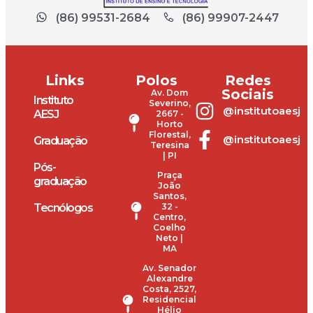
(86) 99531-2684
(86) 99907-2447
Links
Polos
Redes
Sociais
Av. Dom
Instituto
Severino,
@institutoaesj
AESJ
2667 -
Horto
Florestal,
@institutoaesj
Graduação
Teresina
| PI
Pós-
Praça
graduação
João
Santos,
Tecnólogos
32 -
Centro,
Coelho
Neto |
MA
Av. Senador
Alexandre
Costa, 2527,
Residencial
Hélio