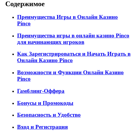
Содержимое
Преимущества Игры в Онлайн Казино
Pinco
Преимущества игры в онлайн казино Pinco
для начинающих игроков
Как Зарегистрироваться и Начать Играть в
Онлайн Казино Pinco
Возможности и Функции Онлайн Казино
Pinco
Гамблинг-Оффера
Бонусы и Промокоды
Безопасность и Удобство
Вход и Регистрация