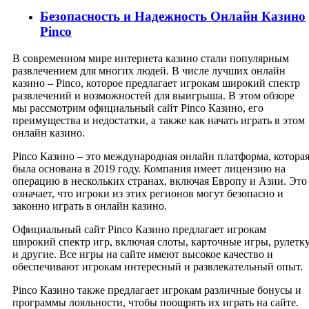
Безопасность и Надежность Онлайн Казино
Pinco
В современном мире интернета казино стали популярным
развлечением для многих людей. В числе лучших онлайн
казино – Pinco, которое предлагает игрокам широкий спектр
развлечений и возможностей для выигрыша. В этом обзоре
мы рассмотрим официальный сайт Pinco Казино, его
преимущества и недостатки, а также как начать играть в этом
онлайн казино.
Pinco Казино – это международная онлайн платформа, котора
была основана в 2019 году. Компания имеет лицензию на
операцию в нескольких странах, включая Европу и Азии. Это
означает, что игроки из этих регионов могут безопасно и
законно играть в онлайн казино.
Официальный сайт Pinco Казино предлагает игрокам
широкий спектр игр, включая слоты, карточные игры, рулетк
и другие. Все игры на сайте имеют высокое качество и
обеспечивают игрокам интересный и развлекательный опыт.
Pinco Казино также предлагает игрокам различные бонусы и
программы лояльности, чтобы поощрять их играть на сайте.