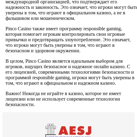
международной организацией, что подтверждает его
надежность и законность. Это означает, что игроки могут быт
уверены в том, что играют в официальном казино, а не в
фальшивом или мошенническом.
Pinco Casino также имеет программу responsible gaming,
которая помогает игрокам контролировать свои игровые
привычки и предотвращать злоупотребление. Это означает,
что игроки могут быть уверены в том, что играют в
безопасном и здоровом окружении.
В целом, Pinco Casino является идеальным выбором для
игроков, ищущих безопасное и надежное онлайн казино. С
его лицензией, современными технологиями безопасности и
программой responsible gaming, игроки могут быть уверены в
том, что играют в официальном и надежном казино.
Важно! Никогда не играйте в казино, которое не имеет
лицензии или не использует современные технологии
безопасности.