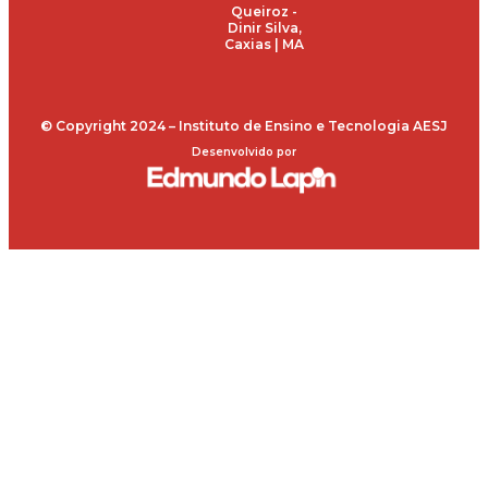
Queiroz -
Dinir Silva,
Caxias | MA
© Copyright 2024 – Instituto de Ensino e Tecnologia AESJ
Desenvolvido por