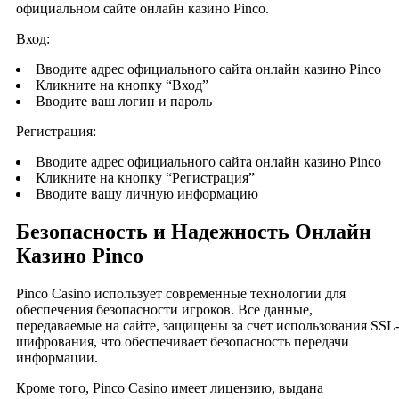
официальном сайте онлайн казино Pinco.
Вход:
Вводите адрес официального сайта онлайн казино Pinco
Кликните на кнопку “Вход”
Вводите ваш логин и пароль
Регистрация:
Вводите адрес официального сайта онлайн казино Pinco
Кликните на кнопку “Регистрация”
Вводите вашу личную информацию
Безопасность и Надежность Онлайн
Казино Pinco
Pinco Casino использует современные технологии для
обеспечения безопасности игроков. Все данные,
передаваемые на сайте, защищены за счет использования SSL
шифрования, что обеспечивает безопасность передачи
информации.
Кроме того, Pinco Casino имеет лицензию, выдана