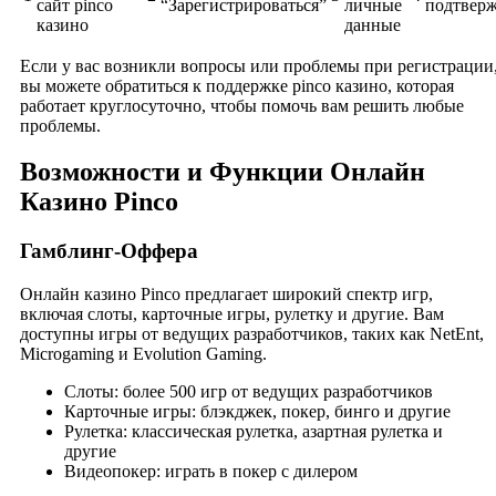
сайт pinco
“Зарегистрироваться”
личные
подтвер
казино
данные
Если у вас возникли вопросы или проблемы при регистрации
вы можете обратиться к поддержке pinco казино, которая
работает круглосуточно, чтобы помочь вам решить любые
проблемы.
Возможности и Функции Онлайн
Казино Pinco
Гамблинг-Оффера
Онлайн казино Pinco предлагает широкий спектр игр,
включая слоты, карточные игры, рулетку и другие. Вам
доступны игры от ведущих разработчиков, таких как NetEnt,
Microgaming и Evolution Gaming.
Слоты: более 500 игр от ведущих разработчиков
Карточные игры: блэкджек, покер, бинго и другие
Рулетка: классическая рулетка, азартная рулетка и
другие
Видеопокер: играть в покер с дилером