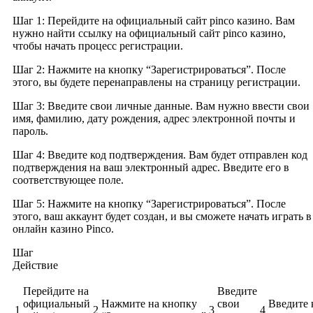
Шаг 1: Перейдите на официальный сайт pinco казино. Вам
нужно найти ссылку на официальный сайт pinco казино,
чтобы начать процесс регистрации.
Шаг 2: Нажмите на кнопку “Зарегистрироваться”. После
этого, вы будете перенаправлены на страницу регистрации.
Шаг 3: Введите свои личные данные. Вам нужно ввести свои
имя, фамилию, дату рождения, адрес электронной почты и
пароль.
Шаг 4: Введите код подтверждения. Вам будет отправлен код
подтверждения на ваш электронный адрес. Введите его в
соответствующее поле.
Шаг 5: Нажмите на кнопку “Зарегистрироваться”. После
этого, ваш аккаунт будет создан, и вы сможете начать играть в
онлайн казино Pinco.
Шаг
Действие
Перейдите на
Введите
официальный
Нажмите на кнопку
свои
Введите 
1
2
3
4