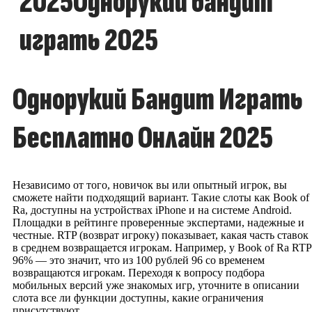
2025Однорукий бандит
играть 2025
Однорукий Бандит Играть
Бесплатно Онлайн 2025
Независимо от того, новичок вы или опытный игрок, вы
сможете найти подходящий вариант. Такие слоты как Book of
Ra, доступны на устройствах iPhone и на системе Android.
Площадки в рейтинге проверенные экспертами, надежные и
честные. RTP (возврат игроку) показывает, какая часть ставок
в среднем возвращается игрокам. Например, у Book of Ra RTP
96% — это значит, что из 100 рублей 96 со временем
возвращаются игрокам. Переходя к вопросу подбора
мобильных версий уже знакомых игр, уточните в описании
слота все ли функции доступны, какие ограничения
присутствуют.