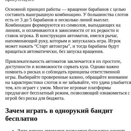
Основной принцип работы — вращение барабанов с целью
составить выигрышную комбинацию. У большинства слотов
есть от 3 до 5 барабанов и несколько линий выплат.
Комбинации формируются из символов, выпадающих на
линиях, и оплачиваются в зависимости от их редкости и
ставок игрока. В конструкции автоматов, имелся рычаг,
напоминающий руку, которым и запускалась игра. Игрок
может нажать “Старт автоигры”, и тогда барабаны будут
вращаться автоматически, без запуска вращения.
Привлекательность автоматов заключается в их простоте,
доступности и возможности сорвать куш. Однако важно
помнить о рисках и соблюдать принципы ответственной
игры. Выбирайте проверенные казино, обращайте внимание
на характеристики слотов и не забывайте, что удача улыбается
тем, кто играет с умом. Многие игровые платформы
предлагают бесплатный режим, позволяющий ознакомиться с
игрой без риска для бюджета.
Зачем играть в однорукий бандит
бесплатно
Демо-версии автоматов позволяют бесплатно изучить