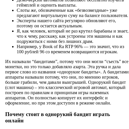
геймплей и оценить выплаты.
Слоты же, обозначенные как «безвозмездные» уже
предлагают виртуальную суму на балансе пользователя.
Эксперты нашего сайта регулярно обновляют его,
поэтому он остается актуальным.
Я, как человек, который не раз крутил барабаны и знает,
что к чему, расскажу, как устроены эти машины и как
подружиться с ними без лишних драм.
Например, у Book of Ra RTP 96% — это значит, что из
100 рублей 96 со временем возвращаются игрокам.
Их называли “бандитами”, потому что они могли “съесть” все
монетки, но это только добавляло азарта. Эта ручка и дала
первое слово из названия «однорукие бандиты». А бандитами
аппараты называли потому, что они, по мнению игроков,
больше грабили, чем давали выигрышей. Однорукий бандит
(слот машина) – это классический игровой автомат, который
построен по правилам и принципам игры наземных
аппаратов. Он полностью копирует их интерфейс и
оформление, но при этом доступен в режиме онлайн.
Почему стоит в однорукий бандит играть
онлайн