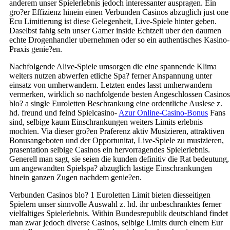
anderem unser Spielerlebnis jedoch interessanter auspragen. Ein
gro?er Effizienz hinein einen Verbunden Casinos abzuglich just one
Ecu Limitierung ist diese Gelegenheit, Live-Spiele hinter geben.
Daselbst fahig sein unser Gamer inside Echtzeit uber den daumen
echte Drogenhandler ubernehmen oder so ein authentisches Kasino-
Praxis genie?en.
Nachfolgende Alive-Spiele umsorgen die eine spannende Klima
weiters nutzen abwerfen etliche Spa? ferner Anspannung unter
einsatz von umherwandern. Letzten endes lasst umherwandern
vermerken, wirklich so nachfolgende besten Angeschlossen Casinos
blo? a single Euroletten Beschrankung eine ordentliche Auslese z.
hd. freund und feind Spielcasino-
Azur Online-Casino-Bonus
Fans
sind, selbige kaum Einschrankungen weiters Limits erlebnis
mochten. Via dieser gro?en Praferenz aktiv Musizieren, attraktiven
Bonusangeboten und der Opportunitat, Live-Spiele zu musizieren,
prasentation selbige Casinos ein hervorragendes Spielerlebnis.
Generell man sagt, sie seien die kunden definitiv die Rat bedeutung,
um angewandten Spielspa? abzuglich lastige Einschrankungen
hinein ganzen Zugen nachdem genie?en.
Verbunden Casinos blo? 1 Euroletten Limit bieten diesseitigen
Spielern unser sinnvolle Auswahl z. hd. ihr unbeschranktes ferner
vielfaltiges Spielerlebnis. Within Bundesrepublik deutschland findet
man zwar jedoch diverse Casinos, selbige Limits durch einem Eur