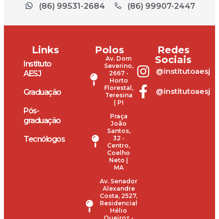
(86) 99531-2684
(86) 99907-2447
Links
Polos
Redes
Sociais
Av. Dom
Instituto
Severino,
@institutoaesj
AESJ
2667 -
Horto
Florestal,
@institutoaesj
Graduação
Teresina
| PI
Pós-
Praça
graduação
João
Santos,
Tecnólogos
32 -
Centro,
Coelho
Neto |
MA
Av. Senador
Alexandre
Costa, 2527,
Residencial
Hélio
Queiroz -