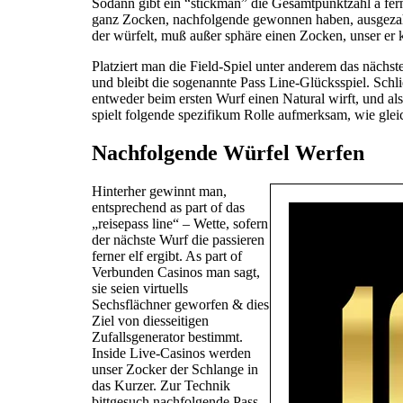
Sodann gibt ein “stickman” die Gesamtpunktzahl a fe
ganz Zocken, nachfolgende gewonnen haben, ausgezahlt
der würfelt, muß außer sphäre einen Zocken, unser er k
Platziert man die Field-Spiel unter anderem das nächst
und bleibt die sogenannte Pass Line-Glücksspiel. Schli
entweder beim ersten Wurf einen Natural wirft, und a
spielt folgende spezifikum Rolle aufmerksam, wie gleic
Nachfolgende Würfel Werfen
Hinterher gewinnt man,
entsprechend as part of das
„reisepass line“ – Wette, sofern
der nächste Wurf die passieren
ferner elf ergibt. As part of
Verbunden Casinos man sagt,
sie seien virtuells
Sechsflächner geworfen & dies
Ziel von diesseitigen
Zufallsgenerator bestimmt.
Inside Live-Casinos werden
unser Zocker der Schlange in
das Kurzer. Zur Technik
bittgesuch nachfolgende Pass