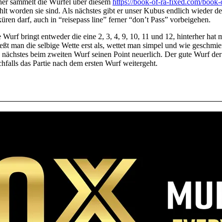
rner sammelt die Würfel über diesem
https://book-of-ra-fixed.com/book-o
 worden sie sind. Als nächstes gibt er unser Kubus endlich wieder dem
üren darf, auch in “reisepass line” ferner “don’t Pass” vorbeigehen.
e Wurf bringt entweder die eine 2, 3, 4, 9, 10, 11 und 12, hinterher h
eßt man die selbige Wette erst als, wettet man simpel und wie geschmie
ls nächstes beim zweiten Wurf seinen Point neuerlich. Der gute Wurf d
hfalls das Partie nach dem ersten Wurf weitergeht.