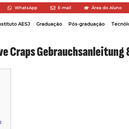
WhatsApp
E-mail
Área do Aluno
nstituto AESJ
Graduação
Pós-graduação
Tecnól
ve Craps Gebrauchsanleitung 
r