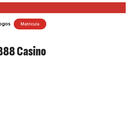
ogos
Matrícula
888 Casino