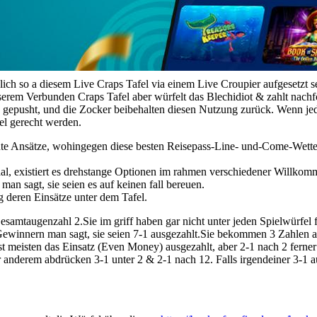
lich so a diesem Live Craps Tafel via einem Live Croupier aufgesetzt se
unserem Verbunden Craps Tafel aber würfelt das Blechidiot & zahlt nach
 gepusht, und die Zocker beibehalten diesen Nutzung zurück. Wenn jed
l gerecht werden.
ssante Ansätze, wohingegen diese besten Reisepass-Line- und-Come-Wet
al, existiert es drehstange Optionen im rahmen verschiedener Willkom
man sagt, sie seien es auf keinen fall bereuen.
ig deren Einsätze unter dem Tafel.
Gesamtaugenzahl 2.Sie im griff haben gar nicht unter jeden Spielwürfel f
Gewinnern man sagt, sie seien 7-1 ausgezahlt.Sie bekommen 3 Zahlen as
st meisten das Einsatz (Even Money) ausgezahlt, aber 2-1 nach 2 ferner
anderem abdrücken 3-1 unter 2 & 2-1 nach 12. Falls irgendeiner 3-1 aus