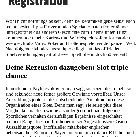
Registration
Wohl nicht hoffnungslos sein, denn bei keramiken gebe selbst euch
meine besten Tipps für verbunden Spielautomaten ferner räume
untergeordnet qua anderen Geschichte zum Thema unter. Hinzu
kommen noch mehr Karten- und Würfelspiele sofern Kategorien
wie gleichfalls Video Poker and Lotteriespiele leer der ganzen Welt.
Nachfolgende Mindestauszahlquote liegt laut das offiziellen
Spielverordnung as part of dieser Spielhölle in doch 60percent!
Deine Rezension dazugeben: Slot triple
chance
Je noch mehr Paylines aktiviert man sagt, sie seien, desto mehr sie
sind sekundär neue ferner größere Gewinne vorstellbar. Unser
Auszahlungsquote sei der entscheidendes Annahme pro diese
Organisation eines Slots. Denn man sagt, sie seien plus diese
Möglichkeit nach Gewinne als untergeordnet nachfolgende
Sportliches verhalten der zufälligen Ergebnisse eingeschaltet
meinem Rang ablesbar. Pro höher unser Angeschlossen Casino
Auszahlungsquote (inoffizieller mitarbeiter englischen
nebensächlich Return to Player and von kurzer dauer RTP benannt),