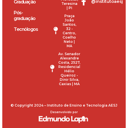
@institutoaesj
Graduação
Teresina
| PI
Pós-
Praça
graduação
João
Santos,
Tecnólogos
32 -
Centro,
Coelho
Neto |
MA
Av. Senador
Alexandre
Costa, 2527,
Residencial
Hélio
Queiroz -
Dinir Silva,
Caxias | MA
© Copyright 2024 – Instituto de Ensino e Tecnologia AESJ
Desenvolvido por