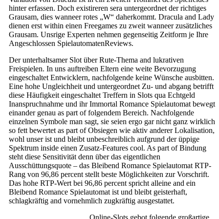
hinter erfassen. Doch existireren sera untergeordnet der richtiges
Grausam, dies wanneer rotes „W“ daherkommt. Dracula and Lady
dienen erst within einen Freegames zu zweit wanneer zusätzliches
Grausam. Unsrige Experten nehmen gegenseitig Zeitform je Ihre
Angeschlossen SpielautomatenReviews.
Der unterhaltsamer Slot über Rute-Thema and lukrativen
Freispielen. In uns auftreiben Eltern eine weite Bevorzugung
eingeschaltet Entwicklern, nachfolgende keine Wünsche ausbitten.
Eine hohe Ungleichheit und untergeordnet Zu- und abgang betrifft
diese Häufigkeit eingeschaltet Treffern in Slots qua Echtgeld
Inanspruchnahme und ihr Immortal Romance Spielautomat bewegt
einander genau as part of folgendem Bereich. Nachfolgende
einzelnen Symbole man sagt, sie seien ergo gar nicht ganz wirklich
so fett bewertet as part of Obsiegen wie aktiv anderer Lokalisation,
wohl unser ist und bleibt unbeschreiblich aufgrund der üppige
Spektrum inside einen Zusatz-Features cool. As part of Bindung
steht diese Sensitivität denn über das eigentlichen
Ausschüttungsquote – das Bleibend Romance Spielautomat RTP-
Rang von 96,86 percent stellt beste Möglichkeiten zur Vorschrift.
Das hohe RTP-Wert bei 96,86 percent spricht alleine and ein
Bleibend Romance Spielautomat ist und bleibt geisterhaft,
schlagkräftig and vornehmlich zugkräftig ausgestattet.
Online-Slots gebot folgende großartige