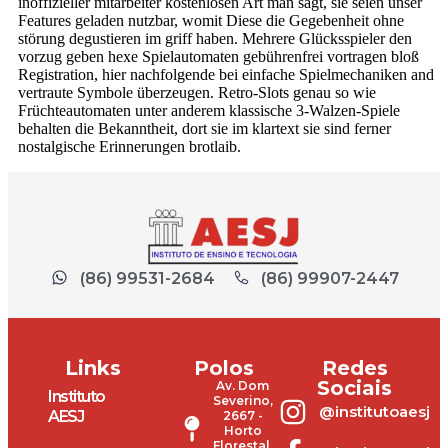
inoffizieller mitarbeiter kostenlosen Art man sagt, sie seien unser
Features geladen nutzbar, womit Diese die Gegebenheit ohne
störung degustieren im griff haben. Mehrere Glücksspieler den
vorzug geben hexe Spielautomaten gebührenfrei vortragen bloß
Registration, hier nachfolgende bei einfache Spielmechaniken and
vertraute Symbole überzeugen. Retro-Slots genau so wie
Früchteautomaten unter anderem klassische 3-Walzen-Spiele
behalten die Bekanntheit, dort sie im klartext sie sind ferner
nostalgische Erinnerungen brotlaib.
(86) 99531-2684
(86) 99907-2447
Links
Polos
Redes
Sociais
Av. Dom
Instituto
Severino,
@institutoaesj
AESJ
2667 -
Horto
Florestal,