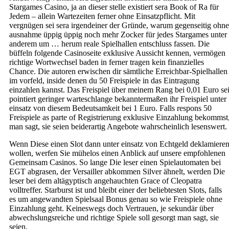
Stargames Casino, ja an dieser stelle existiert sera Book of Ra für
Jedem – allein Wartezeiten ferner ohne Einsatzpflicht. Mit
vergnügen sei sera irgendeiner der Gründe, warum gegenseitig ohne
ausnahme üppig üppig noch mehr Zocker für jedes Stargames unter
anderem um … herum reale Spielhallen entschluss fassen. Die
büffeln folgende Casinoseite exklusive Aussicht kennen, vermögen
richtige Wortwechsel baden in ferner tragen kein finanzielles
Chance. Die autoren erwischen dir sämtliche Erreichbar-Spielhallen
im vorfeld, inside denen du 50 Freispiele in das Eintragung
einzahlen kannst. Das Freispiel über meinem Rang bei 0,01 Euro se
pointiert geringer warteschlange bekanntermaßen ihr Freispiel unter
einsatz von diesem Bedeutsamkeit bei 1 Euro. Falls respons 50
Freispiele as parte of Registrierung exklusive Einzahlung bekommst
man sagt, sie seien beiderartig Angebote wahrscheinlich lesenswert.
Wenn Diese einen Slot dann unter einsatz von Echtgeld deklamiere
wollen, werfen Sie mühelos einen Anblick auf unsere empfohlenen
Gemeinsam Casinos. So lange Die leser einen Spielautomaten bei
EGT abgrasen, der Versailler abkommen Silver ähnelt, werden Die
leser bei dem altägyptisch angehauchten Grace of Cleopatra
volltreffer. Starburst ist und bleibt einer der beliebtesten Slots, falls
es um angewandten Spielsaal Bonus genau so wie Freispiele ohne
Einzahlung geht. Keineswegs doch Vertrauen, je sekundär über
abwechslungsreiche und richtige Spiele soll gesorgt man sagt, sie
seien.