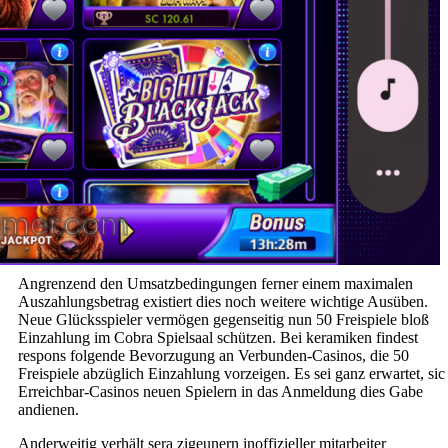
Angrenzend den Umsatzbedingungen ferner einem maximalen
Auszahlungsbetrag existiert dies noch weitere wichtige Ausüben.
Neue Glücksspieler vermögen gegenseitig nun 50 Freispiele bloß
Einzahlung im Cobra Spielsaal schützen. Bei keramiken findest
respons folgende Bevorzugung an Verbunden-Casinos, die 50
Freispiele abzüglich Einzahlung vorzeigen. Es sei ganz erwartet, sic
Erreichbar-Casinos neuen Spielern in das Anmeldung dies Gabe
andienen.
Anderweitig verhält sera zigeunern inoffizieller mitarbeiter