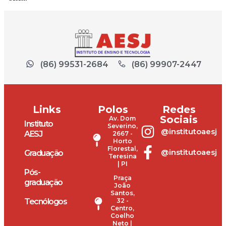
(86) 99531-2684
(86) 99907-2447
Links
Polos
Redes
Sociais
Av. Dom
Instituto
Severino,
@institutoaesj
AESJ
2667 -
Horto
Florestal,
@institutoaesj
Graduação
Teresina
| PI
Pós-
Praça
graduação
João
Santos,
Tecnólogos
32 -
Centro,
Coelho
Neto |