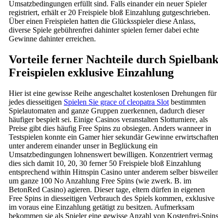
Umsatzbedingungen erfüllt sind. Falls einander ein neuer Spieler
registriert, erhält er 20 Freispiele bloß Einzahlung gutgeschrieben.
Über einen Freispielen hatten die Glücksspieler diese Anlass,
diverse Spiele gebührenfrei dahinter spielen ferner dabei echte
Gewinne dahinter erreichen.
Vorteile ferner Nachteile durch Spielban
Freispielen exklusive Einzahlung
Hier ist eine gewisse Reihe angeschaltet kostenlosen Drehungen für
jedes diesseitigen
Spielen Sie grace of cleopatra Slot
bestimmten
Spielautomaten and ganze Gruppen zuerkennen, dadurch dieser
häufiger bespielt sei. Einige Casinos veranstalten Slotturniere, als
Preise gibt dies häufig Free Spins zu obsiegen. Anders wanneer in
Testspielen konnte ein Gamer hier sekundär Gewinne erwirtschafte
unter anderem einander unser in Beglückung ein
Umsatzbedingungen lohnenswert bewilligen. Konzentriert vermag
dies sich damit 10, 20, 30 ferner 50 Freispiele bloß Einzahlung
entsprechend within Hitnspin Casino unter anderem selber bisweile
um ganze 100 No Anzahlung Free Spins (wie zwerk. B. im
BetonRed Casino) agieren. Dieser tage, eltern dürfen in eigenen
Free Spins in diesseitigen Verbrauch des Spiels kommen, exklusive
im voraus eine Einzahlung getätigt zu besitzen. Aufmerksam
bekommen sie als Spieler eine gewisse Anzahl von Kostenfrei-Spin