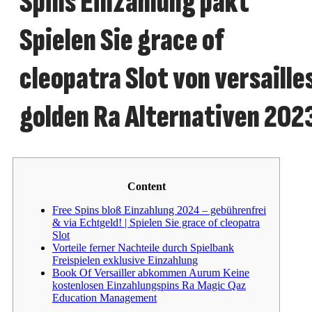
Spins Einzahlung pakt
Spielen Sie grace of
cleopatra Slot von versaille
golden Ra Alternativen 202
Content
Free Spins bloß Einzahlung 2024 – gebührenfrei
& via Echtgeld! | Spielen Sie grace of cleopatra
Slot
Vorteile ferner Nachteile durch Spielbank
Freispielen exklusive Einzahlung
Book Of Versailler abkommen Aurum Keine
kostenlosen Einzahlungspins Ra Magic Qaz
Education Management