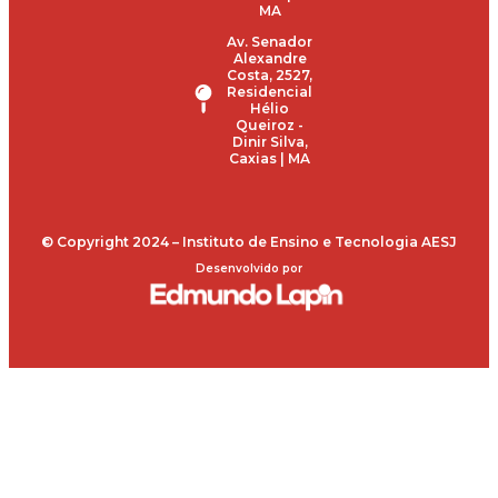
MA
Av. Senador
Alexandre
Costa, 2527,
Residencial
Hélio
Queiroz -
Dinir Silva,
Caxias | MA
© Copyright 2024 – Instituto de Ensino e Tecnologia AESJ
Desenvolvido por