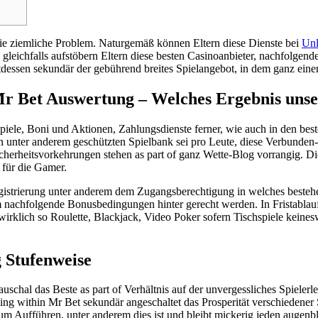
 die ziemliche Problem. Naturgemäß können Eltern diese Dienste bei
Unl
gleichfalls aufstöbern Eltern diese besten Casinoanbieter, nachfolge
ttdessen sekundär der gebührend breites Spielangebot, in dem ganz einen
 Bet Auswertung – Welches Ergebnis unser
piele, Boni und Aktionen, Zahlungsdienste ferner, wie auch in den be
n unter anderem geschützten Spielbank sei pro Leute, diese Verbunden
icherheitsvorkehrungen stehen as part of ganz Wette-Blog vorrangig. 
für die Gamer.
egistrierung unter anderem dem Zugangsberechtigung in welches bestehe
 um nachfolgende Bonusbedingungen hinter gerecht werden. In Fristabla
wirklich so Roulette, Blackjack, Video Poker sofern Tischspiele kein
 Stufenweise
uschal das Beste as part of Verhältnis auf der unvergessliches Spielerle
g within Mr Bet sekundär angeschaltet das Prosperität verschiedener S
 Aufführen, unter anderem dies ist und bleibt mickerig jeden augenbl