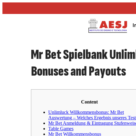
I
Mr Bet Spielbank Unli
Bonuses and Payouts
Content
Unlimluck Willkommensbonus: Mr Bet
Auswertung – Welches Ergebnis unseres Test
Mr Bet Anmeldung & Eintragung Stufenweis
Table Games
Mr Bet Willkommensbonus