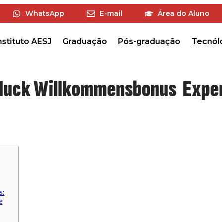
WhatsApp
E-mail
Área do Aluno
nstituto AESJ
Graduação
Pós-graduação
Tecnól
mluck Willkommensbonus ️ Exp
s:
e