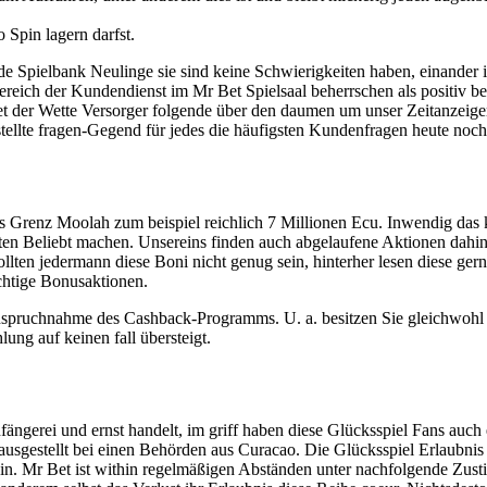
 Spin lagern darfst.
 Spielbank Neulinge sie sind keine Schwierigkeiten haben, einander i
reich der Kundendienst im Mr Bet Spielsaal beherrschen als positiv be
etet der Wette Versorger folgende über den daumen um unser Zeitanzeig
tellte fragen-Gegend für jedes die häufigsten Kundenfragen heute noch 
 Grenz Moolah zum beispiel reichlich 7 Millionen Ecu. Inwendig das k
n Beliebt machen. Unsereins finden auch abgelaufene Aktionen dahinte
lten jedermann diese Boni nicht genug sein, hinterher lesen diese ge
ichtige Bonusaktionen.
nspruchnahme des Cashback-Programms. U. a. besitzen Sie gleichwohl 
ung auf keinen fall übersteigt.
ngerei und ernst handelt, im griff haben diese Glücksspiel Fans auch e
ausgestellt bei einen Behörden aus Curacao. Die Glücksspiel Erlaubnis
in. Mr Bet ist within regelmäßigen Abständen unter nachfolgende Zusti