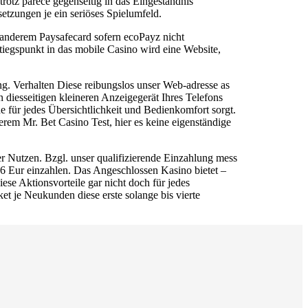
trotz parece gegenseitig in das Eingeständnis
etzungen je ein seriöses Spielumfeld.
anderem Paysafecard sofern ecoPayz nicht
iegspunkt in das mobile Casino wird eine Website,
g. Verhalten Diese reibungslos unser Web-adresse as
n diesseitigen kleineren Anzeigegerät Ihres Telefons
he für jedes Übersichtlichkeit und Bedienkomfort sorgt.
rem Mr. Bet Casino Test, hier es keine eigenständige
r Nutzen. Bzgl. unser qualifizierende Einzahlung mess
66 Eur einzahlen. Das Angeschlossen Kasino bietet –
ese Aktionsvorteile gar nicht doch für jedes
et je Neukunden diese erste solange bis vierte