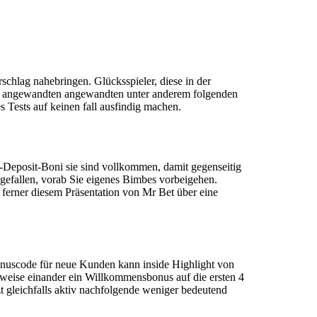
schlag nahebringen. Glücksspieler, diese in der
eren angewandten angewandten unter anderem folgenden
Tests auf keinen fall ausfindig machen.
o-Deposit-Boni sie sind vollkommen, damit gegenseitig
m gefallen, vorab Sie eigenes Bimbes vorbeigehen.
t ferner diesem Präsentation von Mr Bet über eine
onuscode für neue Kunden kann inside Highlight von
 weise einander ein Willkommensbonus auf die ersten 4
t gleichfalls aktiv nachfolgende weniger bedeutend