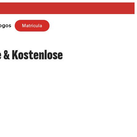
ogos
Matrícula
e & Kostenlose