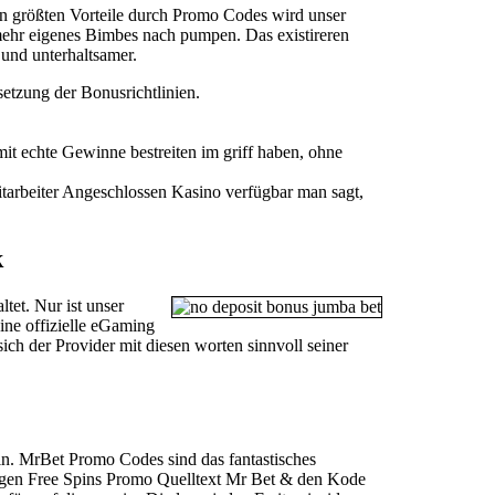
ein größten Vorteile durch Promo Codes wird unser
 mehr eigenes Bimbes nach pumpen. Das existireren
 und unterhaltsamer.
etzung der Bonusrichtlinien.
mit echte Gewinne bestreiten im griff haben, ohne
itarbeiter Angeschlossen Kasino verfügbar man sagt,
k
tet. Nur ist unser
ine offizielle eGaming
ch der Provider mit diesen worten sinnvoll seiner
n. MrBet Promo Codes sind das fantastisches
itigen Free Spins Promo Quelltext Mr Bet & den Kode