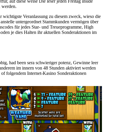
ür, auf diese weise Die leser jeden Freitag inside
l werden.
hr wichtigste Veranlassung zu diesem zweck, wieso die
er, anstelle untergeordnet Stammkunden vermögen über
uscodes für jedes Star- und Treueprogramme, High
 Boden je dies Halten ihr aktuellen Sonderaktionen im
big, had been sera schwieriger potenz, Gewinne leer
r anderem im innern von 48 Stunden aktiviert werden
rt of folgendem Internet-Kasino Sonderaktionen