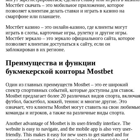
Мостбет скачать – это мобильное приложение, которое
позволяет клиентам делать ставки и играть в казино на
смартфоне или планшете.
Мостбет казино – это онлайн-казино, где клиенты могут
играть в слоты, карточные игры, рулетку и другие игры.
Мостбет зеркало – это зеркало официального сайта, которое
позволяет клиентам доступаться к сайту, если он
заблокирован в их регионе.
Преимущества и функции
букмекерской конторы Mostbet
Один из главных преимуществ Mostbet – это ее широкий
спектр спортивных событий, которые доступны для ставок.
Mostbet предлагает более 20 различных видов спорта, включая
футбол, баскетбол, хоккей, теннис и многие другие. Это
означает, что клиенты Mostbet могут ставить на свои любимы
команды и игроков, а также на различные виды спорта.
Another advantage of Mostbet is its user-friendly interface. The
website is easy to navigate, and the mobile app is also very user-
friendly. This makes it easy for new users to get started and for