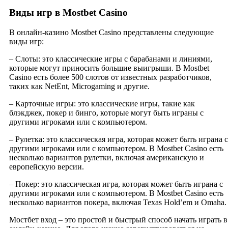
Виды игр в Mostbet Casino
В онлайн-казино Mostbet Casino представлены следующие
виды игр:
– Слоты: это классические игры с барабанами и линиями,
которые могут приносить большие выигрыши. В Mostbet
Casino есть более 500 слотов от известных разработчиков,
таких как NetEnt, Microgaming и другие.
– Карточные игры: это классические игры, такие как
блэкджек, покер и бинго, которые могут быть играны с
другими игроками или с компьютером.
– Рулетка: это классическая игра, которая может быть играна с
другими игроками или с компьютером. В Mostbet Casino есть
несколько вариантов рулетки, включая американскую и
европейскую версии.
– Покер: это классическая игра, которая может быть играна с
другими игроками или с компьютером. В Mostbet Casino есть
несколько вариантов покера, включая Texas Hold’em и Omaha.
Мостбет вход – это простой и быстрый способ начать играть в