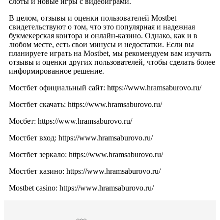
слоты и новые игры с видеоиграми.
В целом, отзывы и оценки пользователей Mostbet
свидетельствуют о том, что это популярная и надежная
букмекерская контора и онлайн-казино. Однако, как и в
любом месте, есть свои минусы и недостатки. Если вы
планируете играть на Mostbet, мы рекомендуем вам изучить
отзывы и оценки других пользователей, чтобы сделать более
информированное решение.
Мостбет официальный сайт: https://www.hramsaburovo.ru/
Мостбет скачать: https://www.hramsaburovo.ru/
Мосбет: https://www.hramsaburovo.ru/
Мостбет вход: https://www.hramsaburovo.ru/
Мостбет зеркало: https://www.hramsaburovo.ru/
Мостбет казино: https://www.hramsaburovo.ru/
Mostbet casino: https://www.hramsaburovo.ru/