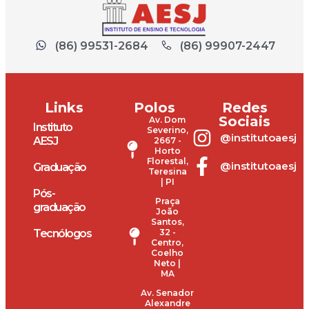
(86) 99531-2684
(86) 99907-2447
Links
Polos
Redes
Sociais
Av. Dom
Instituto
Severino,
@institutoaesj
AESJ
2667 -
Horto
Florestal,
@institutoaesj
Graduação
Teresina
| PI
Pós-
Praça
graduação
João
Santos,
Tecnólogos
32 -
Centro,
Coelho
Neto |
MA
Av. Senador
Alexandre