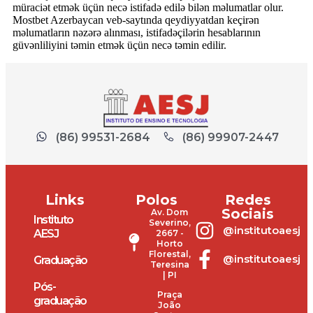
müraciət etmək üçün necə istifadə edilə bilən məlumatlar olur.
Mostbet Azerbaycan veb-saytında qeydiyyatdan keçirən
məlumatların nəzərə alınması, istifadəçilərin hesablarının
güvənliliyini təmin etmək üçün necə təmin edilir.
(86) 99531-2684
(86) 99907-2447
Links
Polos
Redes
Sociais
Av. Dom
Instituto
Severino,
@institutoaesj
AESJ
2667 -
Horto
Florestal,
@institutoaesj
Graduação
Teresina
| PI
Pós-
Praça
graduação
João