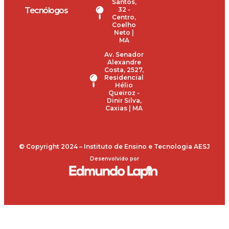
Santos,
Tecnólogos
32 -
Centro,
Coelho
Neto |
MA
Av. Senador
Alexandre
Costa, 2527,
Residencial
Hélio
Queiroz -
Dinir Silva,
Caxias | MA
© Copyright 2024 – Instituto de Ensino e Tecnologia AESJ
Desenvolvido por