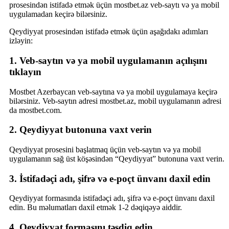
prosesindən istifadə etmək üçün mostbet.az veb-saytı və ya mobil
uygulamadan keçirə bilərsiniz.
Qeydiyyat prosesindən istifadə etmək üçün aşağıdakı adımları
izləyin:
1. Veb-saytın və ya mobil uygulamanın açılışını
tıklayın
Mostbet Azerbaycan veb-saytına və ya mobil uygulamaya keçirə
bilərsiniz. Veb-saytın adresi mostbet.az, mobil uygulamanın adresi
da mostbet.com.
2. Qeydiyyat butonuna vaxt verin
Qeydiyyat prosesini başlatmaq üçün veb-saytın və ya mobil
uygulamanın sağ üst köşəsindən “Qeydiyyat” butonuna vaxt verin.
3. İstifadəçi adı, şifrə və e-poçt ünvanı daxil edin
Qeydiyyat formasında istifadəçi adı, şifrə və e-poçt ünvanı daxil
edin. Bu məlumatları daxil etmək 1-2 dəqiqəyə aiddir.
4. Qeydiyyat formasını təsdiq edin