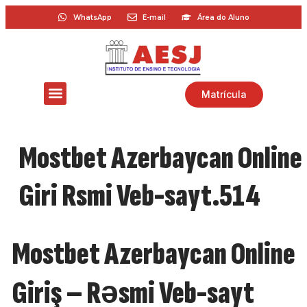
WhatsApp
E-mail
Área do Aluno
Matrícula
Mostbet Azerbaycan Online
Giri Rsmi Veb-sayt.514
Mostbet Azerbaycan Online
Giriş – Rəsmi Veb-sayt