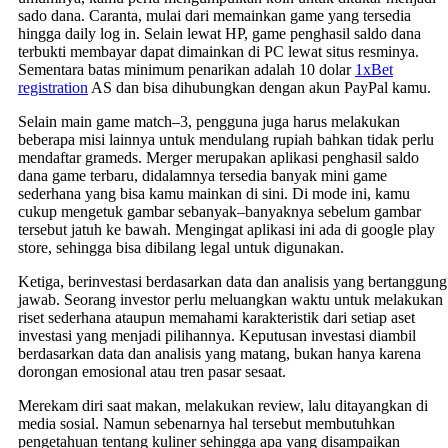
sado dana. Caranta, mulai dari memainkan game yang tersedia
hingga daily log in. Selain lewat HP, game penghasil saldo dana
terbukti membayar dapat dimainkan di PC lewat situs resminya.
Sementara batas minimum penarikan adalah 10 dolar
1xBet
registration
AS dan bisa dihubungkan dengan akun PayPal kamu.
Selain main game match–3, pengguna juga harus melakukan
beberapa misi lainnya untuk mendulang rupiah bahkan tidak perlu
mendaftar grameds. Merger merupakan aplikasi penghasil saldo
dana game terbaru, didalamnya tersedia banyak mini game
sederhana yang bisa kamu mainkan di sini. Di mode ini, kamu
cukup mengetuk gambar sebanyak–banyaknya sebelum gambar
tersebut jatuh ke bawah. Mengingat aplikasi ini ada di google play
store, sehingga bisa dibilang legal untuk digunakan.
Ketiga, berinvestasi berdasarkan data dan analisis yang bertanggung
jawab. Seorang investor perlu meluangkan waktu untuk melakukan
riset sederhana ataupun memahami karakteristik dari setiap aset
investasi yang menjadi pilihannya. Keputusan investasi diambil
berdasarkan data dan analisis yang matang, bukan hanya karena
dorongan emosional atau tren pasar sesaat.
Merekam diri saat makan, melakukan review, lalu ditayangkan di
media sosial. Namun sebenarnya hal tersebut membutuhkan
pengetahuan tentang kuliner sehingga apa yang disampaikan