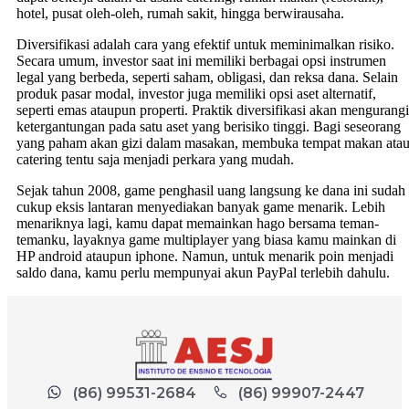
hotel, pusat oleh-oleh, rumah sakit, hingga berwirausaha.
Diversifikasi adalah cara yang efektif untuk meminimalkan risiko.
Secara umum, investor saat ini memiliki berbagai opsi instrumen
legal yang berbeda, seperti saham, obligasi, dan reksa dana. Selain
produk pasar modal, investor juga memiliki opsi aset alternatif,
seperti emas ataupun properti. Praktik diversifikasi akan mengurangi
ketergantungan pada satu aset yang berisiko tinggi. Bagi seseorang
yang paham akan gizi dalam masakan, membuka tempat makan ata
catering tentu saja menjadi perkara yang mudah.
Sejak tahun 2008, game penghasil uang langsung ke dana ini sudah
cukup eksis lantaran menyediakan banyak game menarik. Lebih
menariknya lagi, kamu dapat memainkan hago bersama teman-
temanku, layaknya game multiplayer yang biasa kamu mainkan di
HP android ataupun iphone. Namun, untuk menarik poin menjadi
saldo dana, kamu perlu mempunyai akun PayPal terlebih dahulu.
(86) 99531-2684
(86) 99907-2447