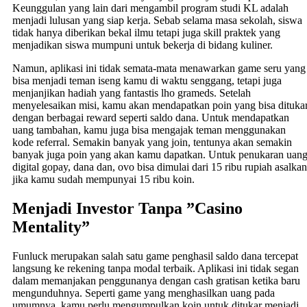
Keunggulan yang lain dari mengambil program studi KL adalah
menjadi lulusan yang siap kerja. Sebab selama masa sekolah, siswa
tidak hanya diberikan bekal ilmu tetapi juga skill praktek yang
menjadikan siswa mumpuni untuk bekerja di bidang kuliner.
Namun, aplikasi ini tidak semata-mata menawarkan game seru yang
bisa menjadi teman iseng kamu di waktu senggang, tetapi juga
menjanjikan hadiah yang fantastis lho grameds. Setelah
menyelesaikan misi, kamu akan mendapatkan poin yang bisa dituka
dengan berbagai reward seperti saldo dana. Untuk mendapatkan
uang tambahan, kamu juga bisa mengajak teman menggunakan
kode referral. Semakin banyak yang join, tentunya akan semakin
banyak juga poin yang akan kamu dapatkan. Untuk penukaran uan
digital gopay, dana dan, ovo bisa dimulai dari 15 ribu rupiah asalkan
jika kamu sudah mempunyai 15 ribu koin.
Menjadi Investor Tanpa ”Casino
Mentality”
Funluck merupakan salah satu game penghasil saldo dana tercepat
langsung ke rekening tanpa modal terbaik. Aplikasi ini tidak segan
dalam memanjakan penggunanya dengan cash gratisan ketika baru
mengunduhnya. Seperti game yang menghasilkan uang pada
umumnya, kamu perlu mengumpulkan koin untuk ditukar menjadi